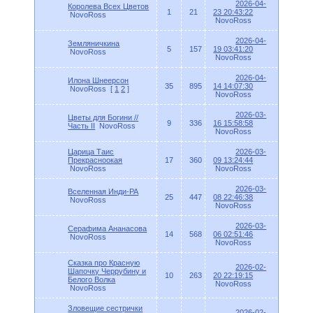
2026-04-
Королева Всех Цветов
1
21
23 20:43:22
NovoRoss
NovoRoss
2026-04-
Земляничкина
5
157
19 03:41:20
NovoRoss
NovoRoss
2026-04-
Илона Шнеерсон
35
895
14 14:07:30
NovoRoss
[
1
2
]
NovoRoss
2026-03-
Цветы для Богини //
9
336
16 15:58:58
Часть II
NovoRoss
NovoRoss
Царица Таис
2026-03-
Прекрасноокая
17
360
09 13:24:44
NovoRoss
NovoRoss
2026-03-
Вселенная Инди-РА
25
447
08 22:46:38
NovoRoss
NovoRoss
2026-03-
Серафима Ананасова
14
568
06 02:51:46
NovoRoss
NovoRoss
Сказка про Красную
2026-02-
Шапочку Черрубину и
10
263
20 22:19:15
Белого Волка
NovoRoss
NovoRoss
Зловещие сестрички
2026-02-