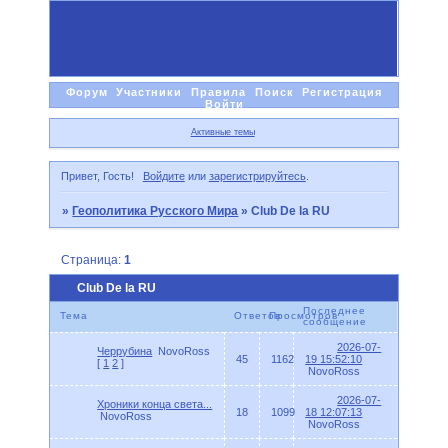
Форум
Участники
Правила
Поиск
Регистрация
Войти
Активные темы
Привет, Гость!
Войдите
или
зарегистрируйтесь
.
»
Геополитика Русского Мира
»
Club De la RU
Страница:
1
Club De la RU
Последнее
Тема
Ответов
Просмотров
сообщение
2026-07-
Черрубина
NovoRoss
45
1162
19 15:52:10
[
1
2
]
NovoRoss
2026-07-
Хроники конца света...
18
1099
18 12:07:13
NovoRoss
NovoRoss