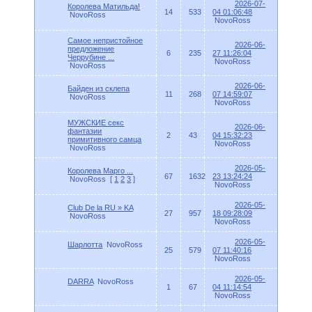
2026-07-
Королева Матильда!
14
533
04 01:06:48
NovoRoss
NovoRoss
Самое непристойное
2026-06-
предложение
6
235
27 11:26:04
Черрубине ...
NovoRoss
NovoRoss
2026-06-
Байден из склепа
11
268
07 14:59:07
NovoRoss
NovoRoss
МУЖСКИЕ секс
2026-06-
фантазии
2
43
04 15:32:23
примитивного самца
NovoRoss
NovoRoss
2026-05-
Королева Марго ...
67
1632
23 13:24:24
NovoRoss
[
1
2
3
]
NovoRoss
2026-05-
Club De la RU » KA
27
957
18 09:28:09
NovoRoss
NovoRoss
2026-05-
Шарлотта
NovoRoss
25
579
07 11:40:16
NovoRoss
2026-05-
DARRA
NovoRoss
1
67
04 11:14:54
NovoRoss