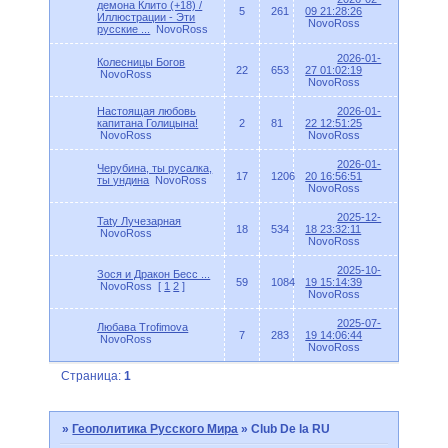
демона Клито (+18) /
5
261
09 21:28:26
Иллюстрации - Эти
NovoRoss
русские ...
NovoRoss
2026-01-
Колесницы Богов
22
653
27 01:02:19
NovoRoss
NovoRoss
Настоящая любовь
2026-01-
капитана Голицына!
2
81
22 12:51:25
NovoRoss
NovoRoss
2026-01-
Черубина, ты русалка,
17
1206
20 16:56:51
ты ундина
NovoRoss
NovoRoss
2025-12-
Taty Лучезарная
18
534
18 23:32:11
NovoRoss
NovoRoss
2025-10-
Зося и Дракон Бесс ...
59
1084
19 15:14:39
NovoRoss
[
1
2
]
NovoRoss
2025-07-
Любава Trofimova
7
283
19 14:06:44
NovoRoss
NovoRoss
Страница:
1
»
Геополитика Русского Мира
»
Club De la RU