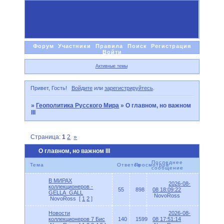
Форум
Участники
Правила
Поиск
Регистрация
Войти
Активные темы
Привет, Гость!
Войдите
или
зарегистрируйтесь
.
»
Геополитика Русского Мира
»
О главном, но важном
III
Страница:
1
2
»
О главном, но важном III
Последнее
Тема
Ответов
Просмотров
сообщение
В МИРАХ
2026-08-
коллекционеров -
55
898
08 18:09:22
GELLA_GALL
NovoRoss
NovoRoss
[
1
2
]
Новости
2026-08-
коллекционеров 7 Бис
140
1599
08 17:51:14