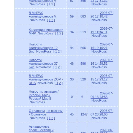
коллекционеров V
57
895
22 17:31:32
NovoRoss
[
1
2
]
NovoRoss
В МИРАХ
2026-07-
коллекционеров V
59
883
20 17:18:42
NovoRoss
[
1
2
]
NovoRoss
2026-07-
Коллекционирование и
34
319
19 11:34:31
МИР
NovoRoss
[
1
2
]
NovoRoss
Новости
2026-07-
коллекционеров 12
44
566
16 19:10:21
Бис
NovoRoss
[
1
2
]
NovoRoss
Новости
2026-07-
коллекционеров 37
46
596
16 14:29:51
Бис
NovoRoss
[
1
2
]
NovoRoss
В МИРАХ
2026-07-
коллекционеров ZOV -
30
320
15 17:23:12
RUS
NovoRoss
[
1
2
]
NovoRoss
Новости / авиация /
2026-07-
Русский Мир /
0
6
09 13:43:56
Русский Мир II
NovoRoss
NovoRoss
О главном, но важном
2026-07-
- Основное
45
1247
07 23:28:00
NovoRoss
[
1
2
]
NovoRoss
Авиационные
происшествия и
2026-06-