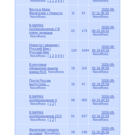
NovoRoss
[
1
2
3
4
5
]
NovoRoss
Вести в Мире
2026-08-
Филателии » Новости
11
51
07 11:36:33
NovoRoss
NovoRoss
В МИРАХ
2026-08-
коллекционеров // В
22
173
06 22:16:52
плену дурмана
NovoRoss
NovoRoss
Новости / авиация /
2026-08-
Русский Мир /
120
1044
06 19:54:16
Русский Мир
NovoRoss
NovoRoss
[
1
2
3
4
5
]
B почтовое
2026-08-
обращение вышла
18
116
05 18:46:00
марка RUS
NovoRoss
NovoRoss
Почта России
2026-08-
выпустила ...
10
47
05 18:25:59
NovoRoss
NovoRoss
В МИРАХ
2026-08-
коллекционеров V
58
955
04 15:44:32
NovoRoss
[
1
2
]
NovoRoss
В МИРАХ
2026-08-
коллекционеров ZOV
51
627
03 16:31:04
NovoRoss
[
1
2
]
NovoRoss
2026-08-
Филателия горнило
18
140
01 20:36:30
истории!
NovoRoss