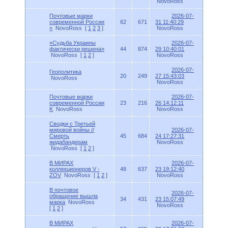
NovoRoss
Почтовые марки
2026-07-
современной России
62
671
31 11:40:29
»
NovoRoss
[
1
2
3
]
NovoRoss
«Судьба Украины
2026-07-
фактически решена»
44
874
29 10:40:01
NovoRoss
[
1
2
]
NovoRoss
2026-07-
Геополитика
20
249
27 15:43:03
NovoRoss
NovoRoss
Почтовые марки
2026-07-
современной России
23
216
26 14:12:11
K
NovoRoss
NovoRoss
Сводки с Третьей
мировой войны //
2026-07-
Смерть
45
684
24 17:27:31
жидабандерам
NovoRoss
NovoRoss
[
1
2
]
В МИРАХ
2026-07-
коллекционеров V -
48
637
23 19:12:40
ZOV
NovoRoss
[
1
2
]
NovoRoss
В почтовое
2026-07-
обращение вышла
34
431
23 15:07:49
марка
NovoRoss
NovoRoss
[
1
2
]
В МИРАХ
2026-07-