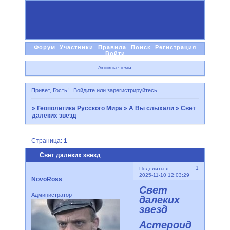
Форум
Участники
Правила
Поиск
Регистрация
Войти
Активные темы
Привет, Гость!
Войдите
или
зарегистрируйтесь
.
»
Геополитика Русского Мира
»
А Вы слыхали
»
Свет
далеких звезд
Страница:
1
Свет далеких звезд
1
Поделиться
2025-11-10 12:03:29
NovoRoss
Свет
Администратор
далеких
звезд
Астероид