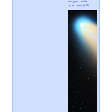
звездного неба от
супостатов (+18) ...