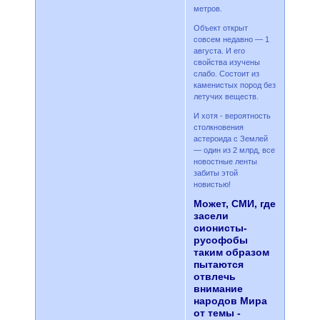
метров.
Объект открыт
совсем недавно — 1
августа. И его
свойства изучены
слабо. Состоит из
каменистых пород без
летучих веществ.
И хотя - вероятность
столкновения
астероида с Землей
— один из 2 млрд, все
новостные ленты
забиты этой
новистью!
Может, СМИ, где
засели
сионисты-
русофобы
таким образом
пытаются
отвлечь
внимание
народов Мира
от темы -