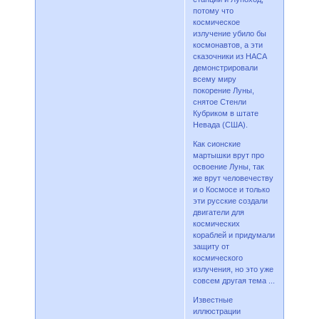
потому что
космическое
излучение убило бы
космонавтов, а эти
сказочники из НАСА
демонстрировали
всему миру
покорение Луны,
снятое Стенли
Кубриком в штате
Невада (США).
Как сионские
мартышки врут про
освоение Луны, так
же врут человечеству
и о Космосе и только
эти русские создали
двигатели для
космических
кораблей и придумали
защиту от
космического
излучения, но это уже
совсем другая тема ...
Известные
иллюстрации