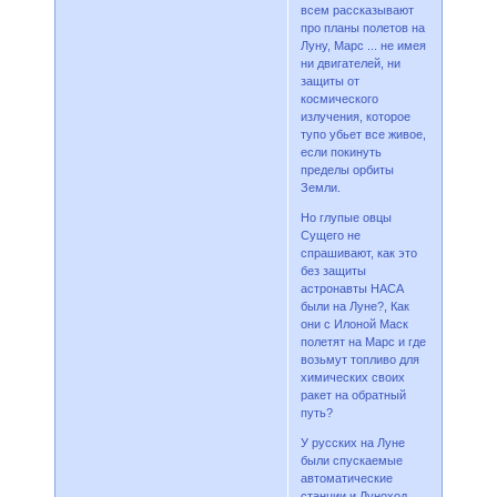
всем рассказывают
про планы полетов на
Луну, Марс ... не имея
ни двигателей, ни
защиты от
космического
излучения, которое
тупо убьет все живое,
если покинуть
пределы орбиты
Земли.
Но глупые овцы
Сущего не
спрашивают, как это
без защиты
астронавты НАСА
были на Луне?, Как
они с Илоной Маск
полетят на Марс и где
возьмут топливо для
химических своих
ракет на обратный
путь?
У русских на Луне
были спускаемые
автоматические
станции и Луноход,