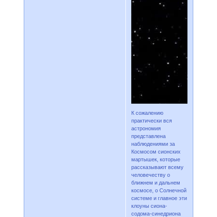
К сожалению
практически вся
астрономия
представлена
наблюдениями за
Космосом сионских
мартышек, которые
рассказывают всему
человечеству о
ближнем и дальнем
космосе, о Солнечной
системе и главное эти
клоуны сиона-
содома-синедриона