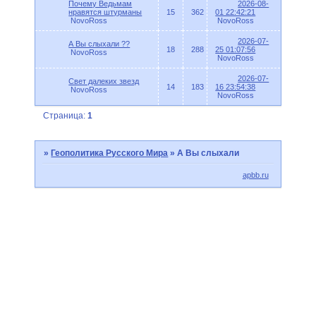
Почему Ведьмам
2026-08-
нравятся штурманы
15
362
01 22:42:21
NovoRoss
NovoRoss
2026-07-
А Вы слыхали ??
18
288
25 01:07:56
NovoRoss
NovoRoss
2026-07-
Свет далеких звезд
14
183
16 23:54:38
NovoRoss
NovoRoss
Страница:
1
»
Геополитика Русского Мира
»
А Вы слыхали
apbb.ru