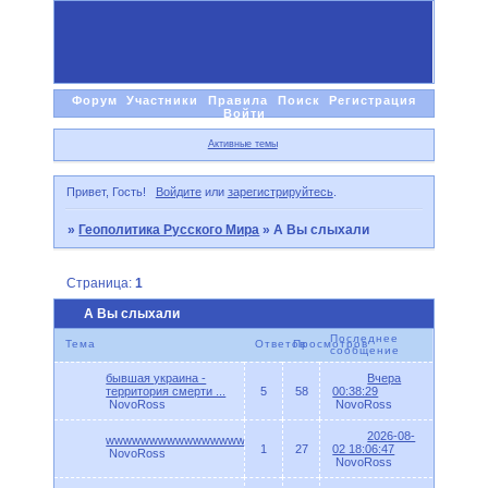
Форум
Участники
Правила
Поиск
Регистрация
Войти
Активные темы
Привет, Гость!
Войдите
или
зарегистрируйтесь
.
»
Геополитика Русского Мира
»
А Вы слыхали
Страница:
1
А Вы слыхали
Последнее
Тема
Ответов
Просмотров
сообщение
бывшая украина -
Вчера
территория смерти ...
5
58
00:38:29
NovoRoss
NovoRoss
2026-08-
wwwwwwwwwwwwwwwwwwwwwwwwww
1
27
02 18:06:47
NovoRoss
NovoRoss