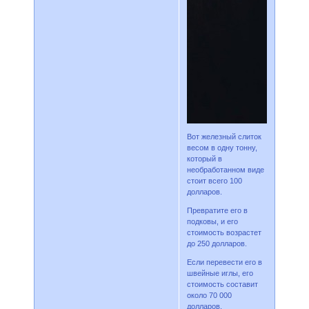
Вот железный слиток
весом в одну тонну,
который в
необработанном виде
стоит всего 100
долларов.
Превратите его в
подковы, и его
стоимость возрастет
до 250 долларов.
Если перевести его в
швейные иглы, его
стоимость составит
около 70 000
долларов.