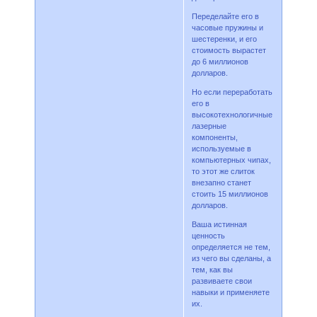
Переделайте его в
часовые пружины и
шестеренки, и его
стоимость вырастет
до 6 миллионов
долларов.
Но если переработать
его в
высокотехнологичные
лазерные
компоненты,
используемые в
компьютерных чипах,
то этот же слиток
внезапно станет
стоить 15 миллионов
долларов.
Ваша истинная
ценность
определяется не тем,
из чего вы сделаны, а
тем, как вы
развиваете свои
навыки и применяете
их.