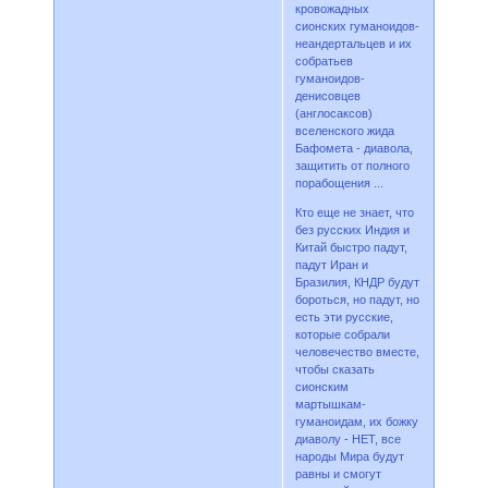
кровожадных
сионских гуманоидов-
неандертальцев и их
собратьев
гуманоидов-
денисовцев
(англосаксов)
вселенского жида
Бафомета - диавола,
защитить от полного
порабощения ...
Кто еще не знает, что
без русских Индия и
Китай быстро падут,
падут Иран и
Бразилия, КНДР будут
бороться, но падут, но
есть эти русские,
которые собрали
человечество вместе,
чтобы сказать
сионским
мартышкам-
гуманоидам, их божку
диаволу - НЕТ, все
народы Мира будут
равны и смогут