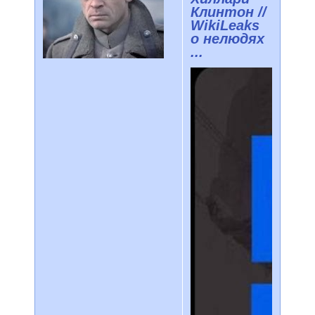
Клинтон //
WikiLeaks
о нелюдях
...