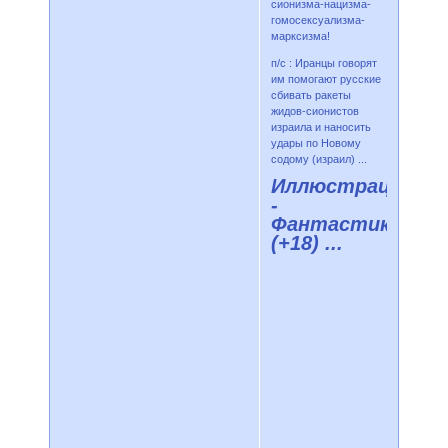
сионизма-нацизма-
гомосексуализма-
марксизма!
п/с : Иранцы говорят
им помогают русские
сбивать ракеты
жидов-сионистов
израила и наносить
удары по Новому
содому (израил) ...
Иллюстрации
-
Фантастика
(+18) ...