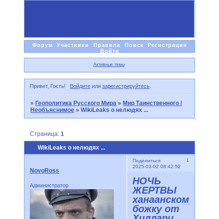
Форум
Участники
Правила
Поиск
Регистрация
Войти
Активные темы
Привет, Гость!
Войдите
или
зарегистрируйтесь
.
»
Геополитика Русского Мира
»
Мир Таинственного /
Необъяснимое
»
WikiLeaks о нелюдях ...
Страница:
1
WikiLeaks о нелюдях ...
1
Поделиться
2025-03-02 08:42:52
NovoRoss
НОЧЬ
Администратор
ЖЕРТВЫ
ханаанскому
божку от
Хиллари