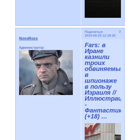
2
Поделиться
2025-06-25 12:18:30
NovoRoss
Fars: в
Администратор
Иране
казнили
троих
обвиняемых
в
шпионаже
в пользу
Израиля //
Иллюстрации
-
Фантастика
(+18) ...