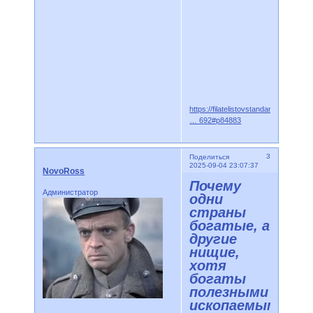
https://filatelistovstandarty.mybb.ru/
… 692#p84883
3
Поделиться
2025-09-04 23:07:37
NovoRoss
Почему
Администратор
одни
страны
богатые, а
другие
нищие,
хотя
богаты
полезными
ископаемыми!