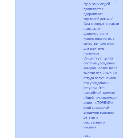
где у этих людей
проявляется
одержимость
торговлей детьми?
Она выходит за рамки
шантажа и
удовольствия и
использования их в
качестве приманки
для шантажа
политиков.
Существует целая
система убеждений,
которая насчитывает
тысячи лет, и именно
оттуда берут начало
эти убеждения и
ритуалы. Это
важнейший элемент
общей головоломки и
аспект «ПОЧЕМУ»
всей всемирной
эпидемии торговли
детьми и
сексуального
насилия.
п/с :