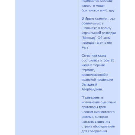
педерастов моссад-
израил и жида-
британской ми-6, цру!
В Иране казнили трех
обвиняемых в
шпионаже в пользу
израильской разведки
"Моссад". Об этом
передает агентство
Fars.
Смертная казнь
состоялась утром 25
июня в тюрьме
"Урмия",
расположенной в
иранской провинции
Западный
Азербайджан.
"Приведены в
исполнение смертные
приговоры трем
членам сионистского
режима, которые
пытались ввезти в
страну оборудование
для совершения