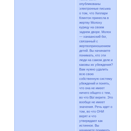
опубликованы
электронные письма
о том, что Хиллари
Клинтон принесла в
жертву Молоху
курицу на своем
заднем дворе. Молох
— ханаанский бог,
связанный с
жертвоприношением
детей. Вы начинаете
понимать, кто эти
люди на самом деле и
каковы их убеждения?
Вам нужно удалить
всю свою
собственную систему
убеждений и понять,
что она не имеет
ничего общего с тем,
во что ВЫ верите. Это
вообще не имеет
значения. Речь идет о
том, во что ОНИ
верят и что
утверждают как
истинное. Вы
начинаете понимать,