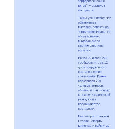
террористических
актов", – сказано в
материале.
Также уточняется, что
обвиняемые
пытались завезти на
территорию Ирана это
оборудование,
выдавая его за
партию спиртных
напитков.
Ранее 25 июня СМИ
сообщили, что за 12
дней вооруженного
противостояния
спецслужбы Ирана
арестовали 700
человек, которых
обвинили в шпионаже
в пользу израильской
разведки и в
пособничестве
противнику.
Как говорил товарищ
Сталин : смерть
шпионам и наймитам