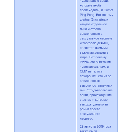
чудовищные вещи,
которые якобы
происходили, и Comet
Ping Pong. Вот почему
файлы Эпстайна и
каждое отдельное
лицо и страна,
вовлеченные в
сексуальное насилие
и торговлю детьми,
являются самыми
важными делами в
мире. Вот почему
PizzaGate был таким
чувствительным, и
СМИ пытались
похоронить его из-за
вовлеченных
высокопоставленных
лиц. Это дьявольские
вещи, происходящие
с детьми, которые
выходят далеко за
рамки просто
сексуального
насилия.
29 августа 2009 года
также были