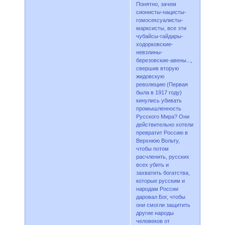
Понятно, зачем
сионисты-нацисты-
гомосексуалисты-
марксисты, все эти
чубайсы-гайдары-
ходорковские-
невзлины-
березовские-авены...,
свершив вторую
жидовскую
революцию (Первая
была в 1917 году)
кинулись убивать
промышленность
Русского Мира? Они
действительно хотели
превратит Россию в
Верхнюю Вольту,
чтобы потом
расчленить, русских
всех убить и
захватить богатства,
которые русским и
народам России
даровал Бог, чтобы
они смогли защитить
другие народы
человеков от