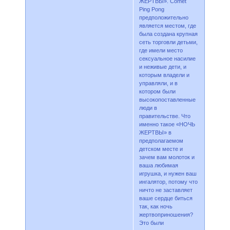
ЖЕРТВЫ». Comet
Ping Pong
предположительно
является местом, где
была создана крупная
сеть торговли детьми,
где имели место
сексуальное насилие
и неживые дети, и
которым владели и
управляли, и в
котором были
высокопоставленные
люди в
правительстве. Что
именно такое «НОЧЬ
ЖЕРТВЫ» в
предполагаемом
детском месте и
зачем вам молоток и
ваша любимая
игрушка, и нужен ваш
ингалятор, потому что
ничто не заставляет
ваше сердце биться
так, как ночь
жертвоприношения?
Это были