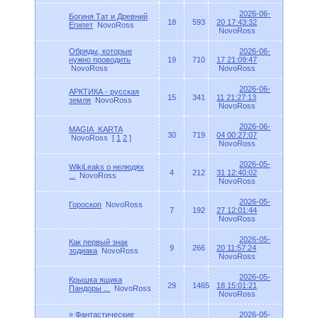
2026-06-
Богиня Тат и Древний
18
593
20 17:43:32
Египет
NovoRoss
NovoRoss
Обряды, которые
2026-06-
нужно проводить
19
710
17 21:09:47
NovoRoss
NovoRoss
2026-06-
АРКТИКА - русская
15
341
11 21:27:13
земля
NovoRoss
NovoRoss
2026-06-
MAGIA_KARTA
30
719
04 00:27:07
NovoRoss
[
1
2
]
NovoRoss
2026-05-
WikiLeaks о нелюдях
4
212
31 12:40:02
...
NovoRoss
NovoRoss
2026-05-
Гороскоп
NovoRoss
7
192
27 12:01:44
NovoRoss
2026-05-
Как первый знак
9
266
20 11:57:24
зодиака
NovoRoss
NovoRoss
2026-05-
Крышка ящика
29
1465
18 15:01:21
Пандоры ...
NovoRoss
NovoRoss
» Фантастические
2026-05-