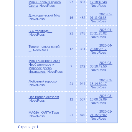
Миры Терры » яркого
27
887
17 18:45:48
Света
NovoRoss
NovoRoss
2026-05-
Доисторический Мир
16
482
01 11:08:35
NovoRoss
NovoRoss
2026-04-
B Антарктиде ...
21
745
28 21:25:02
NovoRoss
NovoRoss
2026-04-
Теория тонких нитей
12
361
25 08:25:17
...
NovoRoss
NovoRoss
Мир Таинственного /
2026-03-
Необъяснимое »
7
242
30 10:49:50
Мировое древо
NovoRoss
Иггдрасиль
NovoRoss
2026-03-
Любовный гороскоп
21
944
18 14:59:17
NovoRoss
NovoRoss
2026-03-
Это Вагнер сказал!!!
12
567
13 00:02:09
NovoRoss
NovoRoss
2026-01-
MAGIA_KARTA Таро
21
876
21 15:38:02
NovoRoss
NovoRoss
Страница:
1