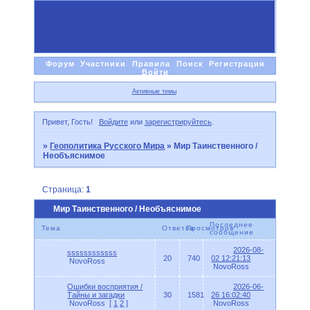
Форум
Участники
Правила
Поиск
Регистрация
Войти
Активные темы
Привет, Гость!
Войдите
или
зарегистрируйтесь
.
»
Геополитика Русского Мира
»
Мир Таинственного /
Необъяснимое
Страница:
1
Мир Таинственного / Необъяснимое
Последнее
Тема
Ответов
Просмотров
сообщение
2026-08-
ssssssssssss
20
740
02 12:21:13
NovoRoss
NovoRoss
Ошибки восприятия /
2026-06-
Тайны и загадки
30
1581
26 16:02:40
NovoRoss
[
1
2
]
NovoRoss