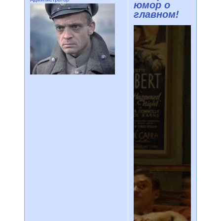
юмор о
главном!