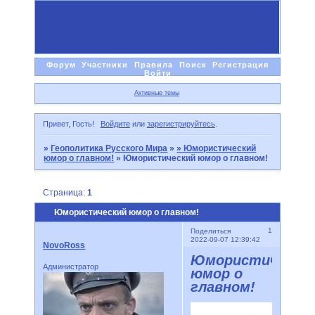
Форум
Участники
Правила
Поиск
Регистрация
Войти
Активные темы
Привет, Гость!
Войдите
или
зарегистрируйтесь
.
»
Геополитика Русского Мира
»
» Юмористический
юмор о главном!
»
Юмористический юмор о главном!
Страница:
1
Юмористический юмор о главном!
1
Поделиться
2022-09-07 12:39:42
NovoRoss
Юмористически
Администратор
юмор о
главном!