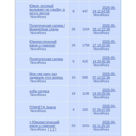
Юмор, который
2026-06-
вызывает не улыбку, а
8
447
24 11:54:58
нечто другое
NovoRoss
NovoRoss
Политическая сатира /
2026-05-
Враждебная среда
26
1104
28 12:22:39
NovoRoss
NovoRoss
Юмористический
2026-05-
юмор о главном!
24
1756
27 19:32:50
NovoRoss
NovoRoss
2026-05-
Политическая сатира
5
410
14 20:40:36
NovoRoss
NovoRoss
Мне уже пару раз
2026-05-
задавали этот вопрос
10
599
07 12:02:36
NovoRoss
NovoRoss
2026-04-
sofía vergara
19
1145
24 00:05:56
NovoRoss
NovoRoss
2026-04-
ПЛАНЕТА Земля
4
150
07 05:47:00
NovoRoss
NovoRoss
» Юмористический
2026-04-
юмор о главном!
53
2031
02 11:25:33
NovoRoss
[
1
2
]
NovoRoss