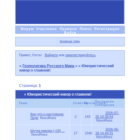
Форум
Участники
Правила
Поиск
Регистрация
Войти
Активные темы
Привет, Гость!
Войдите
или
зарегистрируйтесь
.
»
Геополитика Русского Мира
»
» Юмористический
юмор о главном!
Страница:
1
» Юмористический юмор о главном!
Последнее
Тема
Ответов
Просмотров
сообщение
2026-07-
Кое-что о настоящих
2
143
25 10:38:54
Леди
NovoRoss
NovoRoss
2026-06-
Шутка юмора (+18) ...
17
1545
28 14:44:31
NovoRoss
NovoRoss