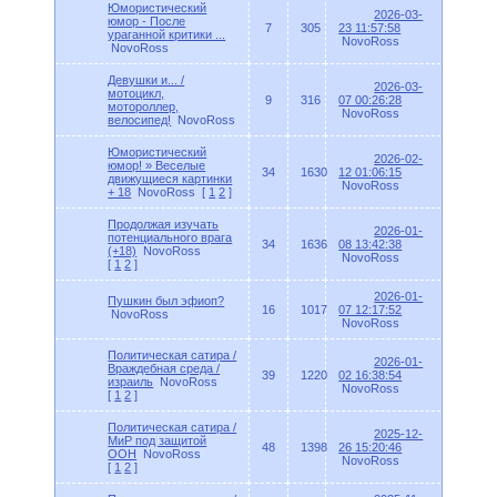
Юмористический
2026-03-
юмор - После
7
305
23 11:57:58
ураганной критики ...
NovoRoss
NovoRoss
Девушки и... /
2026-03-
мотоцикл,
9
316
07 00:26:28
мотороллер,
NovoRoss
велосипед!
NovoRoss
Юмористический
2026-02-
юмор! » Веселые
34
1630
12 01:06:15
движущиеся картинки
NovoRoss
+ 18
NovoRoss
[
1
2
]
Продолжая изучать
2026-01-
потенциального врага
34
1636
08 13:42:38
(+18)
NovoRoss
NovoRoss
[
1
2
]
2026-01-
Пушкин был эфиоп?
16
1017
07 12:17:52
NovoRoss
NovoRoss
Политическая сатира /
2026-01-
Враждебная среда /
39
1220
02 16:38:54
израиль
NovoRoss
NovoRoss
[
1
2
]
Политическая сатира /
2025-12-
МиР под защитой
48
1398
26 15:20:46
ООН
NovoRoss
NovoRoss
[
1
2
]