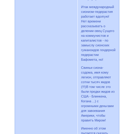
Итак международный
сионизм-педерастия
работает вдолгую!
Нет времени
рассказыватъ о
делении овец Сущего
на коммунистов и
капиталистов - по
замыслу сионских
гуманоидов гендерной
педерастии
Бафомета, но!
Свиньи сиона-
содома, имя кому
легион, отправляют
сотни тысяч жидов
(!!!)В том числе это
были предки жидов из
США - Блинкена,
Когана ...) с
огромными деньгами
для завоевания
Америки, чтобы
правитъ Миром!
Именно об этом
пытается сказать