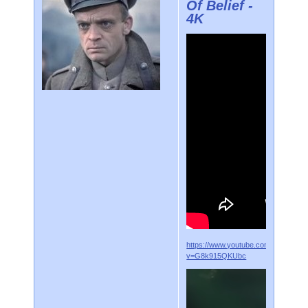
Of Belief -
4K
https://www.youtube.com/watch?
v=G8k915QKUbc