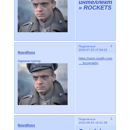
интеллектуала
» ROCKETS
2
Поделиться
2022-07-25 17:04:21
NovoRoss
https://open.spotify.com/artist/3iWrg
Администратор
… iscography
3
Поделиться
2022-08-20 16:41:58
NovoRoss