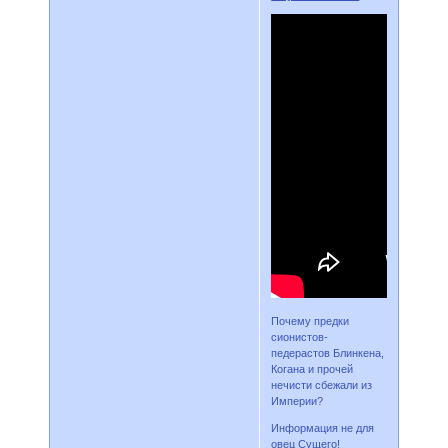
Почему предки
сионистов-
педерастов Блинкена,
Когана и прочей
нечисти сбежали из
Империи?
Информация не для
овец Сущего!