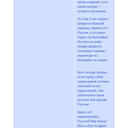
происхождения, а по
линии матери —
поляки и англичане.
Но Сам Стив говорит
предки из бывшей
украины, вернее это
Россия, а он умеет
играть на балалайке!
Ни ляхи ни рабы
международного
сионизма-содомии -
украиньци на
балалайке не играют
...
Бесс всегда говорит,
если перед тобой
талантливый человек,
покопайся в его
родословной, там
обязательно были
русские или народы
России!
Здесь нет
национализма,
Русский Мир Ковчег
Бога, а Бог не дарит