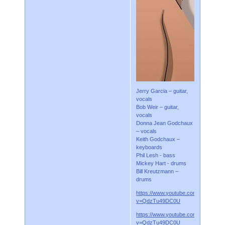
Jerry Garcia – guitar,
vocals
Bob Weir – guitar,
vocals
Donna Jean Godchaux
– vocals
Keith Godchaux –
keyboards
Phil Lesh - bass
Mickey Hart - drums
Bill Kreutzmann –
drums
https://www.youtube.com/watch?
v=QdzTu49DC0U
https://www.youtube.com/watch?
v=QdzTu49DC0U