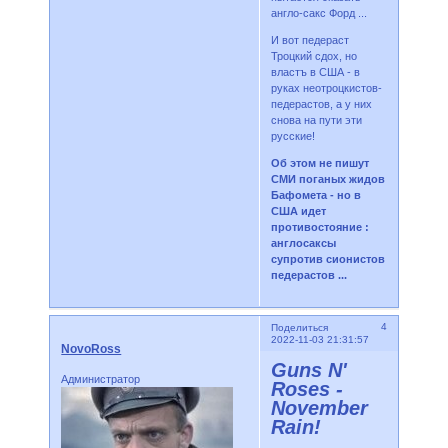
англо-сакс Форд ...
И вот педераст
Троцкий сдох, но
властъ в США - в
руках неотроцкистов-
педерастов, а у них
снова на пути эти
русские!
Об этом не пишут
СМИ поганых жидов
Бафомета - но в
США идет
противостояние :
англосаксы
супротив сионистов
педерастов ...
4
Поделиться
2022-11-03 21:31:57
NovoRoss
Guns N'
Администратор
Roses -
November
Rain!