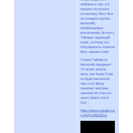
любовью к тем, кто
пришел послушать
его музыку. Бесс был
на концерте группы
Aerosmith,
незабываемые
впечатления. Кстати у
Тайлера чарующий
голос, поэтому его
популярность понятна
бесс лишних слов!
Стивен Тайлер из
Aerosmith празднует
75-летие, многие
лета, тем более Стив
не иуда-масонское
чмо и его фонд
помогает жертвам
насилия об этом его
сингл Janie's Got A
Gun :
https://www.youtube.com/watch?
v=RqQn2ADZE1A