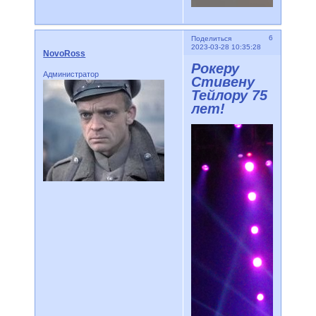
6
Поделиться
2023-03-28 10:35:28
NovoRoss
Рокеру
Администратор
Стивену
Тейлору 75
лет!