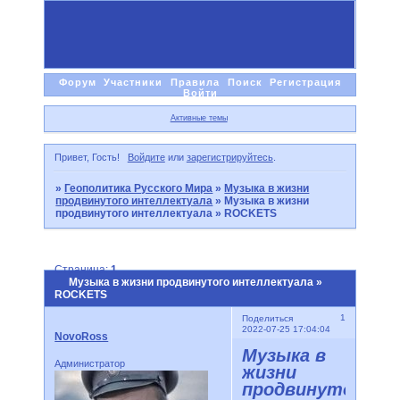
Форум
Участники
Правила
Поиск
Регистрация
Войти
Активные темы
Привет, Гость!
Войдите
или
зарегистрируйтесь
.
»
Геополитика Русского Мира
»
Музыка в жизни
продвинутого интеллектуала
»
Музыка в жизни
продвинутого интеллектуала » ROCKETS
Страница:
1
Музыка в жизни продвинутого интеллектуала »
ROCKETS
1
Поделиться
2022-07-25 17:04:04
NovoRoss
Музыка в
Администратор
жизни
продвинутого