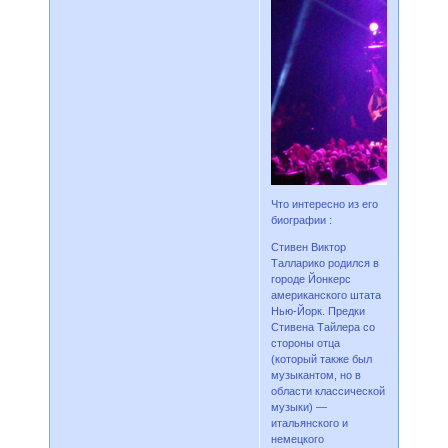
Что интересно из его
биографии :
Стивен Виктор
Талларико родился в
городе Йонкерс
американского штата
Нью-Йорк. Предки
Стивена Тайлера со
стороны отца
(который также был
музыкантом, но в
области классической
музыки) —
итальянского и
немецкого