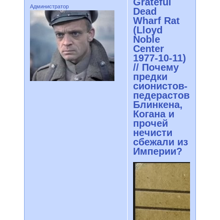
Grateful
Администратор
Dead
Wharf Rat
(Lloyd
Noble
Center
1977-10-11)
// Почему
предки
сионистов-
педерастов
Блинкена,
Когана и
прочей
нечисти
сбежали из
Империи?