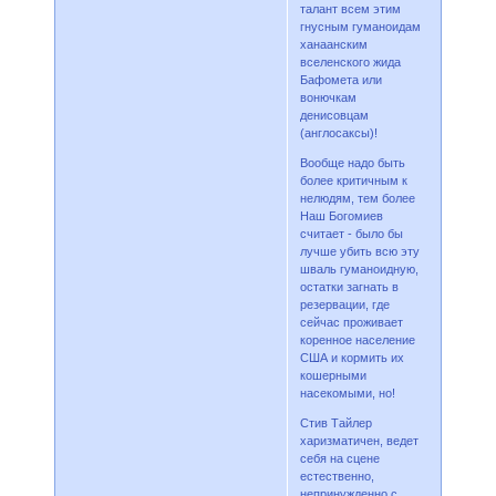
талант всем этим
гнусным гуманоидам
ханаанским
вселенского жида
Бафомета или
вонючкам
денисовцам
(англосаксы)!
Вообще надо быть
более критичным к
нелюдям, тем более
Наш Богомиев
считает - было бы
лучше убить всю эту
шваль гуманоидную,
остатки загнать в
резервации, где
сейчас проживает
коренное население
США и кормить их
кошерными
насекомыми, но!
Стив Тайлер
харизматичен, ведет
себя на сцене
естественно,
непринужденно с