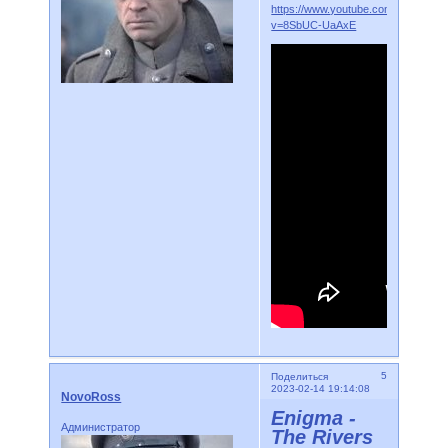
https://www.youtube.com/watch?
v=8SbUC-UaAxE
5
Поделиться
2023-02-14 19:14:08
NovoRoss
Enigma -
Администратор
The Rivers