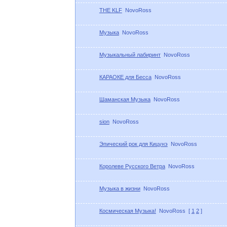
THE KLF
NovoRoss
Музыка
NovoRoss
Музыкальный лабиринт
NovoRoss
КАРАОКЕ для Бесса
NovoRoss
Шаманская Музыка
NovoRoss
sion
NovoRoss
Эпический рок для Кицунэ
NovoRoss
Королеве Русского Ветра
NovoRoss
Музыка в жизни
NovoRoss
Космическая Музыка!
NovoRoss
[
1
2
]