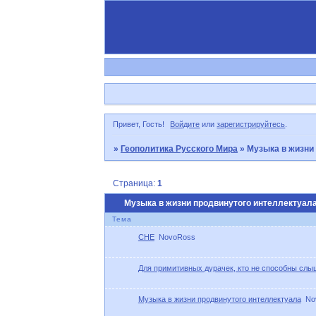
Привет, Гость!
Войдите
или
зарегистрируйтесь
.
»
Геополитика Русского Мира
»
Музыка в жизни
Страница:
1
Музыка в жизни продвинутого интеллектуал
Тема
CHE
NovoRoss
Для примитивных дурачек, кто не способны с
Музыка в жизни продвинутого интеллектуала
No