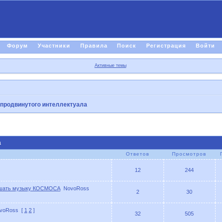
Форум
Участники
Правила
Поиск
Регистрация
Войти
Активные темы
 продвинутого интеллектуала
а
Ответов
Просмотров
12
244
лышать музыку КОСМОСА
NovoRoss
2
30
voRoss
[
1
2
]
32
505