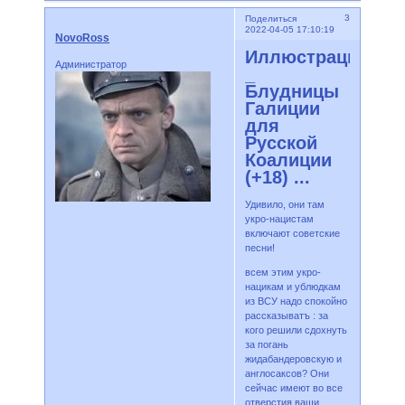
3
Поделиться
2022-04-05 17:10:19
NovoRoss
Иллюстрации
Администратор
_
Блудницы
Галиции
для
Русской
Коалиции
(+18) ...
Удивило, они там
укро-нацистам
включают советские
песни!
всем этим укро-
нацикам и ублюдкам
из ВСУ надо спокойно
рассказыватъ : за
кого решили сдохнуть
за погань
жидабандеровскую и
англосаксов? Они
сейчас имеют во все
отверстия ваши