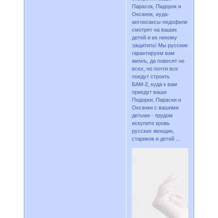
Парасок, Пидорок и
Оксанок, иуда-
англосаксы-педофили
смотрят на ваших
детей и их некому
защитить! Мы русские
гарантируем вам
жизнъ, да повесят не
всех, но почти все
поедут строить
БАМ-2, куда к вам
приедут ваши
Пидорки, Параски и
Оксанки с вашими
детьми - трудом
искупите кровь
русских женщин,
стариков и детей ...