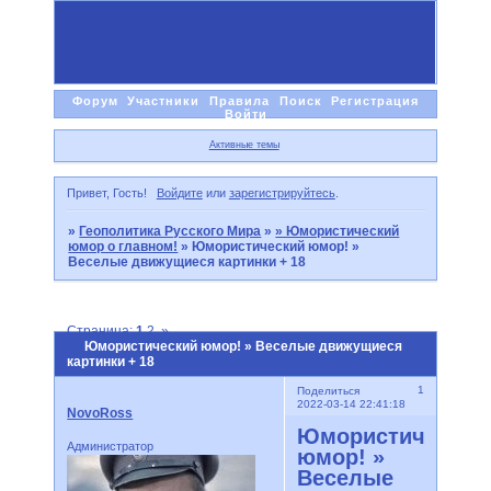
Форум
Участники
Правила
Поиск
Регистрация
Войти
Активные темы
Привет, Гость!
Войдите
или
зарегистрируйтесь
.
»
Геополитика Русского Мира
»
» Юмористический
юмор о главном!
»
Юмористический юмор! »
Веселые движущиеся картинки + 18
Страница:
1
2
»
Юмористический юмор! » Веселые движущиеся
картинки + 18
1
Поделиться
2022-03-14 22:41:18
NovoRoss
Юмористический
Администратор
юмор! »
Веселые