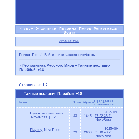
Форум
Участники
Правила
Поиск
Регистрация
Войти
Активные темы
Привет, Гость!
Войдите
или
зарегистрируйтесь
.
»
Геополитика Русского Мира
»
Тайные послания
Плейбой! +18
Страница:
«
1
2
Тайные послания Плейбой! +18
Последнее
Тема
Ответов
Просмотров
сообщение
2025-09-
Булгаковские чтения
33
1645
17 22:33:11
NovoRoss
[
1
2
]
NovoRoss
2025-09-
Playboy
NovoRoss
23
2069
05 10:43:25
NovoRoss