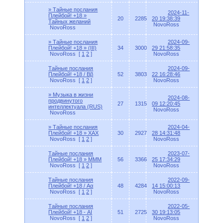
» Тайные послания
2024-11-
Плейбой! +18 »
20
2285
20 19:38:39
Tайных желаний
NovoRoss
NovoRoss
» Тайные послания
2024-09-
Плейбой! +18 » (III)
34
3000
29 21:58:35
NovoRoss
[
1
2
]
NovoRoss
Тайные послания
2024-09-
Плейбой! +18 / Ββ
52
3803
22 16:28:46
NovoRoss
[
1
2
]
NovoRoss
» Музыка в жизни
2024-08-
продвинутого
27
1315
09 12:20:45
интеллектуала (RUS)
NovoRoss
NovoRoss
» Тайные послания
2024-04-
Плейбой! +18 » XAX
30
2927
28 14:31:48
NovoRoss
[
1
2
]
NovoRoss
Тайные послания
2023-07-
Плейбой! +18 » MMM
56
3366
25 17:34:29
NovoRoss
[
1
2
]
NovoRoss
Тайные послания
2022-09-
Плейбой! +18 / Αα
48
4284
14 15:00:13
NovoRoss
[
1
2
]
NovoRoss
Тайные послания
2022-05-
Плейбой! +18 - AI
51
2725
30 19:13:05
NovoRoss
[
1
2
]
NovoRoss