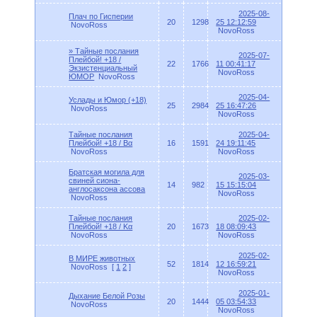
2025-08-
Плач по Гисперии
20
1298
25 12:12:59
NovoRoss
NovoRoss
» Тайные послания
2025-07-
Плейбой! +18 /
22
1766
11 00:41:17
Экзистенциальный
NovoRoss
ЮМОР
NovoRoss
2025-04-
Услады и Юмор (+18)
25
2984
25 16:47:26
NovoRoss
NovoRoss
Тайные послания
2025-04-
Плейбой! +18 / Bα
16
1591
24 19:11:45
NovoRoss
NovoRoss
Братская могила для
2025-03-
свиней сиона-
14
982
15 15:15:04
англосаксона ассова
NovoRoss
NovoRoss
Тайные послания
2025-02-
Плейбой! +18 / Kα
20
1673
18 08:09:43
NovoRoss
NovoRoss
2025-02-
В МИРЕ животных
52
1814
12 16:59:21
NovoRoss
[
1
2
]
NovoRoss
2025-01-
Дыхание Белой Розы
20
1444
05 03:54:33
NovoRoss
NovoRoss