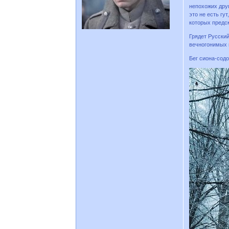
непохожих дру
это не есть гу
которых предс
Грядет Русский
вечногонимых п
Бег сиона-содо