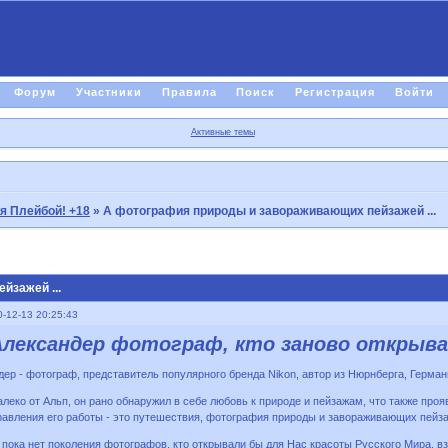
Форум
Участники
Правила
Поиск
Регистрация
Войти
Активные темы
я Плейбой! +18
»
A фотография природы и завораживающих пейзажей ...
йзажей ...
-12-13 20:25:43
Александер фотограф, кто заново открывае
ер - фотограф, представитель популярного бренда Nikon, автор из Нюрнберга, Герман
еко от Альп, он рано обнаружил в себе любовь к природе и пейзажам, что также проя
авления его работы - это путешествия, фотография природы и завораживающих пейзаж
пока нет поколения фотографов, кто открывали бы для Нас красоты Русского Мира, вз