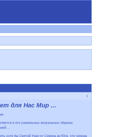
1
т для Нас Мир ...
ия.
вляется в его уникальных визуальных образах.
ей ...
ять хотя бы Святой Урал от Севера до Юга, это череда