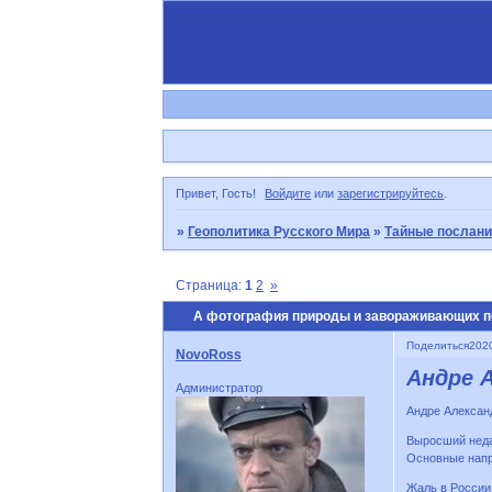
Привет, Гость!
Войдите
или
зарегистрируйтесь
.
»
Геополитика Русского Мира
»
Тайные послани
Страница:
1
2
»
A фотография природы и завораживающих пе
Поделиться
2020
NovoRoss
Андре 
Администратор
Андре Александ
Выросший недал
Основные напр
Жаль в России 