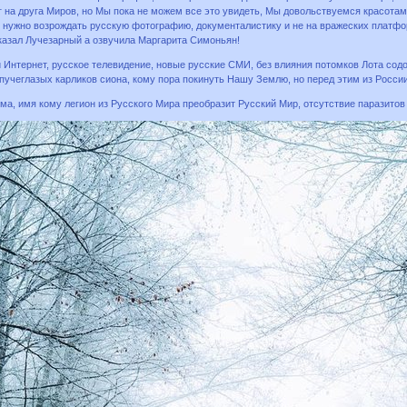
г на друга Миров, но Мы пока не можем все это увидеть, Мы довольствуемся красота
т, нужно возрождать русскую фотографию, документалистику и не на вражеских платфор
казал Лучезарный а озвучила Маргарита Симоньян!
 Интернет, русское телевидение, новые русские СМИ, без влияния потомков Лота содом
учеглазых карликов сиона, кому пора покинуть Нашу Землю, но перед этим из России
ма, имя кому легион из Русского Мира преобразит Русский Мир, отсутствие паразитов