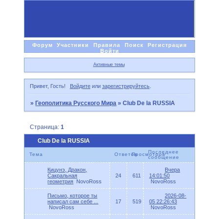
Форум
Участники
Правила
Поиск
Регистрация
Войти
Активные темы
Привет, Гость!
Войдите
или
зарегистрируйтесь
.
»
Геополитика Русского Мира
»
Club De la RUSSIA
Страница:
1
Club De la RUSSIA
Последнее
Тема
Ответов
Просмотров
сообщение
Кицунэ, Дракон,
Вчера
Сакральная
24
611
14:01:50
геометрия
NovoRoss
NovoRoss
Письмо, которое ты
2026-08-
написал сам себе ...
17
519
05 22:26:43
NovoRoss
NovoRoss