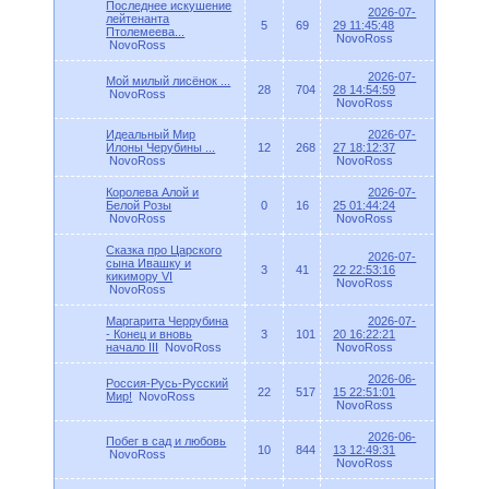
Последнее искушение
2026-07-
лейтенанта
5
69
29 11:45:48
Птолемеева...
NovoRoss
NovoRoss
2026-07-
Мой милый лисёнок ...
28
704
28 14:54:59
NovoRoss
NovoRoss
Идеальный Мир
2026-07-
Илоны Чeрубины ...
12
268
27 18:12:37
NovoRoss
NovoRoss
Королева Алой и
2026-07-
Белой Розы
0
16
25 01:44:24
NovoRoss
NovoRoss
Сказка про Царского
2026-07-
сына Ивашку и
3
41
22 22:53:16
кикимору VI
NovoRoss
NovoRoss
Маргарита Черрубина
2026-07-
- Конец и вновь
3
101
20 16:22:21
начало III
NovoRoss
NovoRoss
2026-06-
Россия-Русь-Русский
22
517
15 22:51:01
Мир!
NovoRoss
NovoRoss
2026-06-
Побег в сад и любовь
10
844
13 12:49:31
NovoRoss
NovoRoss