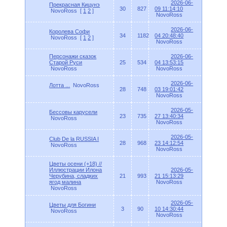
2026-06-
Прекрасная Кицунэ
30
827
09 11:14:10
NovoRoss
[
1
2
]
NovoRoss
2026-06-
Королевa Софи
34
1182
04 20:48:40
NovoRoss
[
1
2
]
NovoRoss
Персонажи сказок
2026-06-
Старой Руси
25
534
04 13:53:15
NovoRoss
NovoRoss
2026-06-
Лотта ...
NovoRoss
28
748
03 19:01:42
NovoRoss
2026-05-
Бессовы карусели
23
735
27 13:40:34
NovoRoss
NovoRoss
2026-05-
Club De la RUSSIA I
28
968
23 14:12:54
NovoRoss
NovoRoss
Цветы осени (+18) //
Иллюстрации Илона
2026-05-
Черубина, сладких
21
993
21 15:13:29
ягод малина
NovoRoss
NovoRoss
2026-05-
Цветы для Богини
3
90
10 14:30:44
NovoRoss
NovoRoss