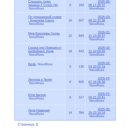
Слышать голос
2026-05-
тишины // Сезон (III)
5
182
06 17:28:37
NovoRoss
NovoRoss
По упрощенной схеме
2026-03-
- Королева Света
16
507
08 22:32:38
NovoRoss
NovoRoss
2026-02-
Муж Королевы Геллы
22
693
21 23:39:37
NovoRoss
NovoRoss
Сказка про Принцессу
2026-02-
разбойницу Инди
18
642
21 10:58:30
NovoRoss
NovoRoss
2026-02-
Berlin
NovoRoss
5
135
03 20:52:16
NovoRoss
2025-07-
Легенда о Лилит
6
805
07 18:58:38
NovoRoss
NovoRoss
2025-07-
Юля Вагнер
6
317
06 21:29:41
NovoRoss
NovoRoss
2025-05-
Леди Наивная!
14
394
26 23:18:24
NovoRoss
NovoRoss
Страница:
1