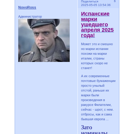
6
Поделиться
2025-05-05 13:54:36
NovoRoss
Испанские
Администратор
марки
ушедшего
апреля 2025
года!
Может это и смешно
но марки испании
похожи на марки
италии, страны
которых скоро не
станет!
А их современные
почтовые бумаженции
просто унылый
отстой, раньше их
марки были
произведения в
ракурсе Филателии,
сейчас - шрот, с нем.
отбросы, как и сама
бывшая европа ...
Зато
номиналы,