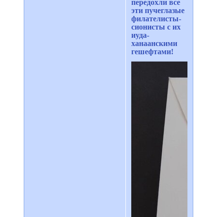
передохли все
эти пучеглазые
филателисты-
сионисты с их
иуда-
ханаанскими
гешефтами!