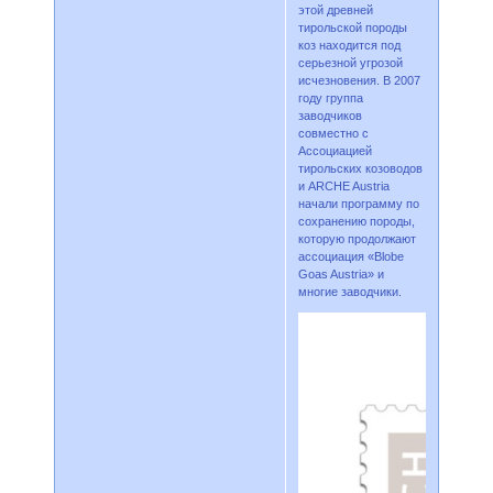
этой древней
тирольской породы
коз находится под
серьезной угрозой
исчезновения. В 2007
году группа
заводчиков
совместно с
Ассоциацией
тирольских козоводов
и ARCHE Austria
начали программу по
сохранению породы,
которую продолжают
ассоциация «Blobe
Goas Austria» и
многие заводчики.