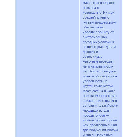
Животные среднего
размера и
коренастые; Их мех
средней длины с
густым подшерстком
обеспечивает
хорошую защиту от
экстремальных
погодных условий в
высокогорье, где эти
крепкие и
выносливые
животные проводят
лето на альпийских
пастбищах. Твердые
копыта обеспечивают
уверенность на
крутой каменистой
местности, а высоко
расположенное вымя
снижает риск травм в
условиях альпийского
ландшафта. Козы
породы Блобе —
многоцелевая порода
коз, предназначенная
для получения молока
и мяса. Популяция