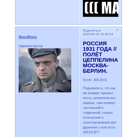
7
Поделиться
2025-05-18 15:20:54
NovoRoss
РОССИЯ
Администратор
1931 ГОДА //
ПОЛЁТ
ЦЕППЕЛИНА
МОСКВА-
БЕРЛИН.
Хотят 300,00 $
Подумалосъ, это как
же конверт прошел
почту, штемпели все
ладные, сам конверт
чистенький и
гладенький, только
отпечатали и
сконструировали для
дурачков у кого есть
300,00 $??