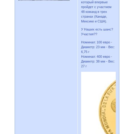
который впервые
пройдет с участием
48 команд в трех
странах (Канаде,
Мексике и США).
У Наших есть шанс?
Участия??
Номинал: 100 евро -
Диаметр: 23 мм - Вес:
6,75 г
Номинал: 400 евро -
Диаметр: 38 мм - Вес:
27 г