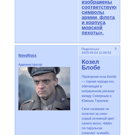
изображены
соответствующие
символы
армии, флота
и корпуса
морской
пехоты».
5
Поделиться
2025-05-04 11:08:03
NovoRoss
Козел
Администратор
Блобе
Проворная коза Блобе
— горная порода коз,
обитающая в
пограничном регионе
между Северным и
Южным Тиролем.
Свое название он
получил за сине-
серый основной цвет
своего меха: «blob»
по-тирольски
означает «синий».