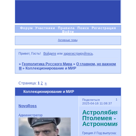
Форум
Участники
Правила
Поиск
Регистрация
Войти
Активные темы
Привет, Гость!
Войдите
или
зарегистрируйтесь
.
»
Геополитика Русского Мира
»
О главном, но важном
III
»
Коллекционирование и МИР
Страница:
1
2
»
Коллекционирование и МИР
1
Поделиться
2025-04-16 11:08:37
NovoRoss
Астролябия
Администратор
Птолемея -
Астрономия
Греция // Год выпуска: