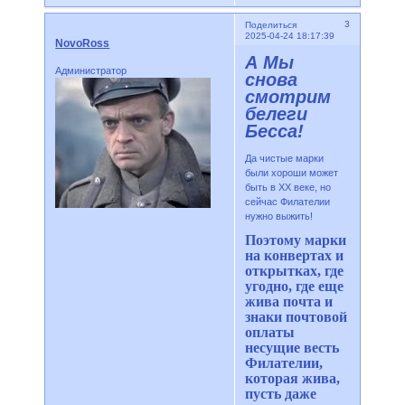
3
Поделиться
2025-04-24 18:17:39
NovoRoss
А Мы
Администратор
снова
смотрим
белеги
Бесса!
Да чистые марки
были хороши может
быть в ХХ веке, но
сейчас Филателии
нужно выжить!
Поэтому марки
на конвертах и
открытках, где
угодно, где еще
жива почта и
знаки почтовой
оплаты
несущие весть
Филателии,
которая жива,
пусть даже