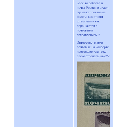
Бесс то работал в
почта России и видел
где лежат почтовые
белеги, как ставят
штемпели и как
обращаются с
почтовыми
отправлениями!
Интересно, марки
почтовые на конверте
настоящие или тоже
свежеотпечатанные??