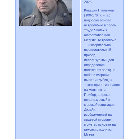
2025
Клавдий Птолемей
(100-170 гг. н. э.)
подробно описал
астролябию в своем
труде Syntaxis
mathematica или
Megiste. Астролябия
— измерительно-
вычислительный
прибор,
используемый для
определения
положения звезд на
небе, измерения
высот и глубин, а
также ориентирования
на местности.
Прибор, широко
используемый в
морской навигации.
Дизайн,
изображенный на
лицевой стороне
монеты, основан на
реконструкции из
Музея