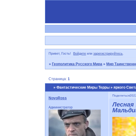
Привет, Гость!
Войдите
или
зарегистрируйтесь
.
»
Геополитика Русского Мира
»
Мир Таинственн
Страница:
1
» Фантастические Миры Терры » яркого Свет
Поделиться
2022
NovoRoss
Лесная 
Администратор
Мальдив