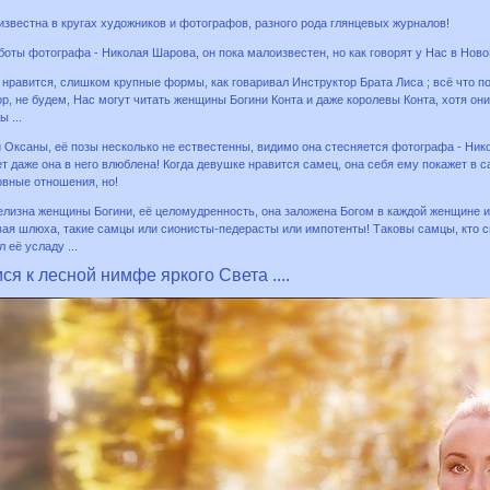
известна в кругах художников и фотографов, разного рода глянцевых журналов!
оты фотографа - Николая Шарова, он пока малоизвестен, но как говорят у Нас в НовоР
нравится, слишком крупные формы, как говаривал Инструктор Брата Лиса ; всё что поме
, не будем, Нас могут читать женщины Богини Конта и даже королевы Конта, хотя они 
 ...
 Оксаны, её позы несколько не ествестенны, видимо она стесняется фотографа - Нико
т даже она в него влюблена! Когда девушке нравится самец, она себя ему покажет в с
овные отношения, но!
белизна женщины Богини, её целомудренность, она заложена Богом в каждой женщине и
овая шлюха, такие самцы или сионисты-педерасты или импотенты! Таковы самцы, кто 
 её усладу ...
я к лесной нимфе яркого Света ....