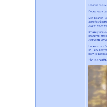
Говорят очень 
Перед нами раб
Мне Оксана не 
армейский юмор
ладно, Королевы
Кстати у нашей
нравится, може
закрепить люб
Но чистота и 
бл... или порт
разу не целовал
Но вернёмс