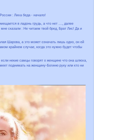
оссии : Лиха беда - начало!
щается в ладонь грудь, а что нет ...., далее
мне сказали : Не читаем твой бред, Брат Лис! Да и
лая Шарова, а это может означать лишь одно, он ей
амом крайнем случае, когда это нужно будет чтобы
 если некие самцы говорят о женщине что она шлюха,
смеет поднимать на женщину-Богиню руку или кто ни