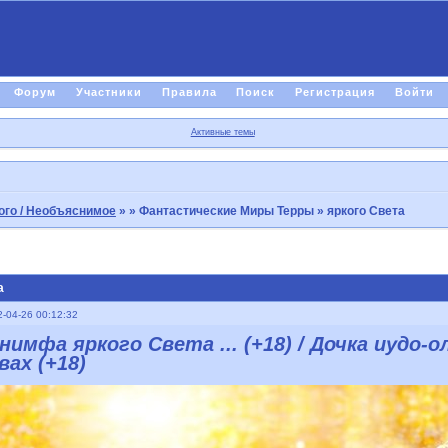
Форум
Участники
Правила
Поиск
Регистрация
Войти
Активные темы
ого / Необъяснимое
»
» Фантастические Миры Терры » яркого Света
а
-04-26 00:12:32
нимфа яркого Света ... (+18) / Дочка иудо-
ах (+18)