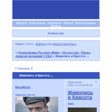
Форум
Участники
Правила
Поиск
Регистрация
Войти
Активные темы
Привет, Гость!
Войдите
или
зарегистрируйтесь
.
»
Геополитика Русского Мира
»
Исскуство - Писец
дарагая редакция (+18а)
»
Живопись и Красота ....
Страница:
1
Живопись и Красота ....
1
Поделиться
2021-12-15 20:30:18
NovoRoss
Живопись
Администратор
и Красота
....