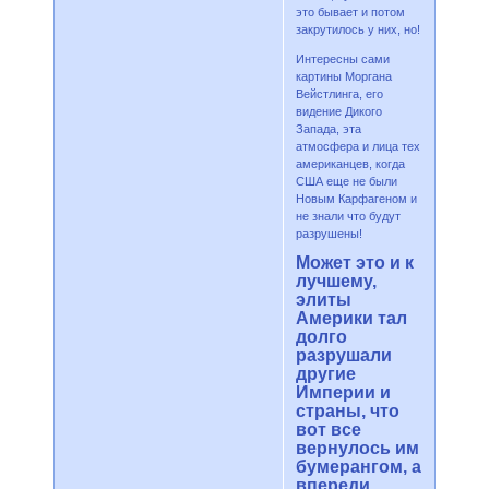
это бывает и потом
закрутилось у них, но!
Интересны сами
картины Моргана
Вейстлинга, его
видение Дикого
Запада, эта
атмосфера и лица тех
американцев, когда
США еще не были
Новым Карфагеном и
не знали что будут
разрушены!
Может это и к
лучшему,
элиты
Америки тал
долго
разрушали
другие
Империи и
страны, что
вот все
вернулось им
бумерангом, а
впереди