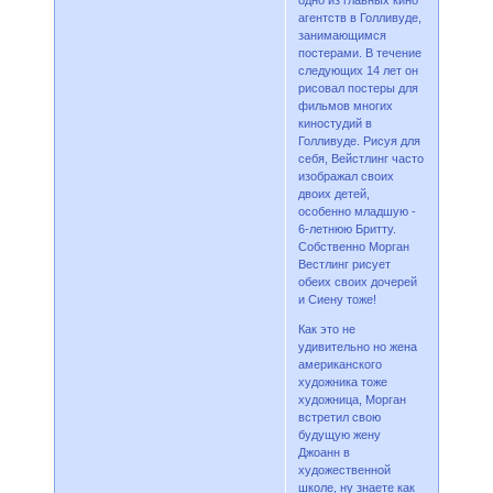
агентств в Голливуде,
занимающимся
постерами. В течение
следующих 14 лет он
рисовал постеры для
фильмов многих
киностудий в
Голливуде. Рисуя для
себя, Вейстлинг часто
изображал своих
двоих детей,
особенно младшую -
6-летнюю Бритту.
Собственно Морган
Вестлинг рисует
обеих своих дочерей
и Сиену тоже!
Как это не
удивительно но жена
американского
художника тоже
художница, Морган
встретил свою
будущую жену
Джоанн в
художественной
школе, ну знаете как