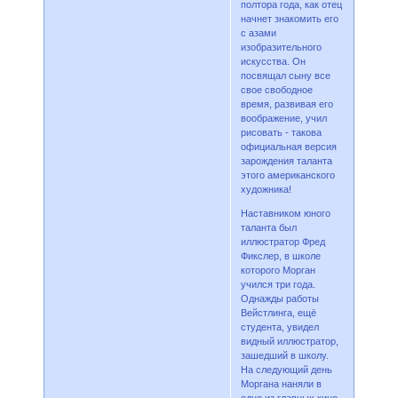
полтора года, как отец
начнет знакомить его
с азами
изобразительного
искусства. Он
посвящал сыну все
свое свободное
время, развивая его
воображение, учил
рисовать - такова
официальная версия
зарождения таланта
этого американского
художника!
Наставником юного
таланта был
иллюстратор Фред
Фикслер, в школе
которого Морган
учился три года.
Однажды работы
Вейстлинга, ещё
студента, увидел
видный иллюстратор,
зашедший в школу.
На следующий день
Моргана наняли в
одно из главных кино