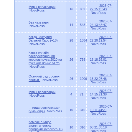
2026-07-
Миры релаксации
16
962
27 15:13:43
NovoRoss
NovoRoss
2026-07-
Без названия
14
548
24 13:48:47
NovoRoss
NovoRoss
Когда наступил
2026-07-
Великий Хаос (+18) ...
28
1884
22 20:19:54
NovoRoss
NovoRoss
Карта онлайн
распространения
2026-07-
коронавируса 2020 на
26
758
18 18:16:01
русском языке от Ya
NovoRoss
NovoRoss
2026-07-
Осенний сад , роняя
26
1006
16 22:07:46
листья ,
NovoRoss
NovoRoss
2026-07-
Миры релаксации
4
71
14 15:21:38
NovoRoss
NovoRoss
2026-07-
... жида-рептилоиды-
10
315
10 11:44:20
гуманоиды
NovoRoss
NovoRoss
Компас в Мире
2026-07-
аналитических
10
310
08 21:35:18
программ русского ТВ
NovoRoss