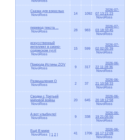
NovoRoss
2026-07-
Сказки для взрослых
14
1092
07 13:21:23
NovoRoss
NovoRoss
2026-07-
перевод текста ...
28
983
03 18:33:45
NovoRoss
NovoRoss
искусственный
2026-07-
интеллект в сионо-
15
599
02 02:05:39
содомском гугл!
NovoRoss
NovoRoss
2026-06-
Природа Истины ZOV
9
317
22 11:28:36
NovoRoss
NovoRoss
2026-06-
Размышления О
2
37
21 10:58:33
NovoRoss
NovoRoss
Сводки с Третьей
2026-06-
мировой войны
20
645
20 18:12:58
NovoRoss
NovoRoss
2026-06-
А вот улыбнуло!
9
338
19 21:05:50
NovoRoss
NovoRoss
2026-06-
Ещё В мире
41
1706
16 17:12:09
NovoRoss
[
1
2
]
NovoRoss