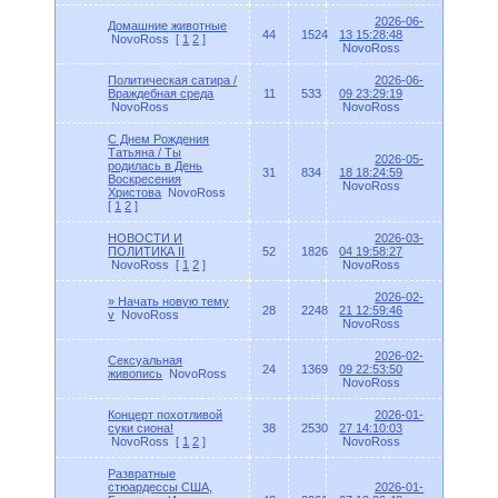
2026-06-
Домашние животные
44
1524
13 15:28:48
NovoRoss
[
1
2
]
NovoRoss
Политическая сатира /
2026-06-
Враждебная среда
11
533
09 23:29:19
NovoRoss
NovoRoss
С Днем Рождения
Татьяна / Ты
2026-05-
родилась в День
31
834
18 18:24:59
Воскресения
NovoRoss
Христова
NovoRoss
[
1
2
]
НОВОСТИ И
2026-03-
ПОЛИТИКА II
52
1826
04 19:58:27
NovoRoss
[
1
2
]
NovoRoss
2026-02-
» Начать новую тему
28
2248
21 12:59:46
v
NovoRoss
NovoRoss
2026-02-
Сексуальная
24
1369
09 22:53:50
живопись
NovoRoss
NovoRoss
Концерт похотливой
2026-01-
суки сиона!
38
2530
27 14:10:03
NovoRoss
[
1
2
]
NovoRoss
Развратные
стюардессы США,
2026-01-