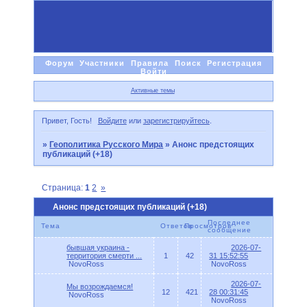
Форум
Участники
Правила
Поиск
Регистрация
Войти
Активные темы
Привет, Гость!
Войдите
или
зарегистрируйтесь
.
»
Геополитика Русского Мира
»
Анонс предстоящих
публикаций (+18)
Страница:
1
2
»
Анонс предстоящих публикаций (+18)
Последнее
Тема
Ответов
Просмотров
сообщение
бывшая украина -
2026-07-
территория смерти ...
1
42
31 15:52:55
NovoRoss
NovoRoss
2026-07-
Мы возрождаемся!
12
421
28 00:31:45
NovoRoss
NovoRoss