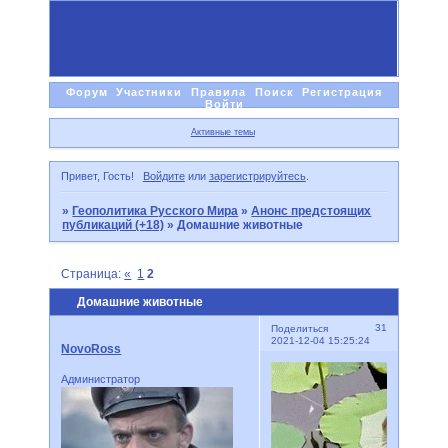
Форум
Участники
Правила
Поиск
Регистрация
Войти
Активные темы
Привет, Гость!
Войдите
или
зарегистрируйтесь
.
»
Геополитика Русского Мира
»
Анонс предстоящих
публикаций (+18)
»
Домашние животные
Страница:
«
1
2
Домашние животные
31
Поделиться
2021-12-04 15:25:24
NovoRoss
Администратор