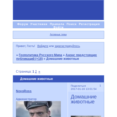
Форум
Участники
Правила
Поиск
Регистрация
Войти
Активные темы
Привет, Гость!
Войдите
или
зарегистрируйтесь
.
»
Геополитика Русского Мира
»
Анонс предстоящих
публикаций (+18)
»
Домашние животные
Страница:
1
2
»
Домашние животные
1
Поделиться
2017-01-16 13:01:54
NovoRoss
Домашние
Администратор
животные