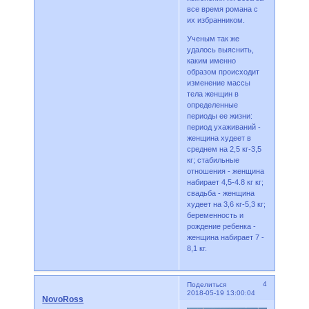
все время романа с
их избранником.
Ученым так же
удалось выяснить,
каким именно
образом происходит
изменение массы
тела женщин в
определенные
периоды ее жизни:
период ухаживаний -
женщина худеет в
среднем на 2,5 кг-3,5
кг; стабильные
отношения - женщина
набирает 4,5-4.8 кг кг;
свадьба - женщина
худеет на 3,6 кг-5,3 кг;
беременность и
рождение ребенка -
женщина набирает 7 -
8,1 кг.
4
Поделиться
2018-05-19 13:00:04
NovoRoss