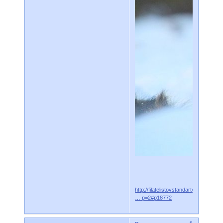
http://filatelistovstandarty.mybb.ru/vi
… p=2#p18772