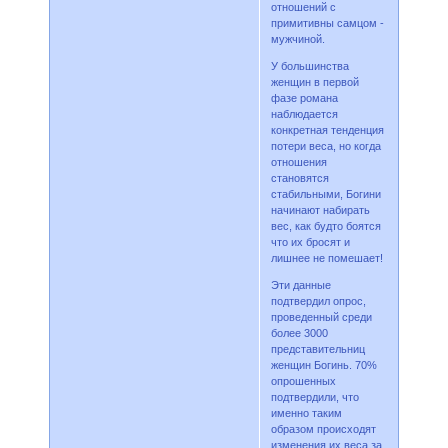
отношений с
примитивны самцом -
мужчиной.
У большинства
женщин в первой
фазе романа
наблюдается
конкретная тенденция
потери веса, но когда
отношения
становятся
стабильными, Богини
начинают набирать
вес, как будто боятся
что их бросят и
лишнее не помешает!
Эти данные
подтвердил опрос,
проведенный среди
более 3000
представительниц
женщин Богинь. 70%
опрошенных
подтвердили, что
именно таким
образом происходят
изменения их веса за