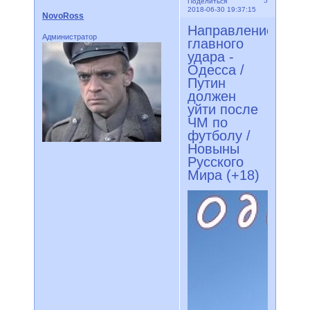
5
Поделиться
2018-06-30 19:37:15
NovoRoss
Направление
Администратор
главного
удара -
Одесса /
Путин
должен
уйти после
ЧМ по
футболу /
Новыны
Русского
Мира (+18)