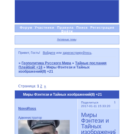
Форум
Участники
Правила
Поиск
Регистрация
Войти
Активные темы
Привет, Гость!
Войдите
или
зарегистрируйтесь
.
»
Геополитика Русского Мира
»
Тайные послания
Плейбой! +18
»
Миры Фэнтези и Тайных
изображений(II) +21
Страница:
1
2
»
Миры Фэнтези и Тайных изображений(II) +21
1
Поделиться
2017-01-11 15:33:20
NovoRoss
Миры
Администратор
Фэнтези и
Тайных
изображений(II)