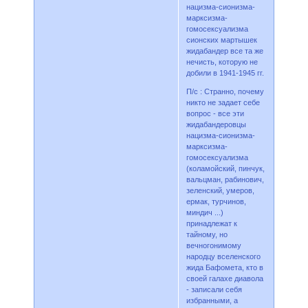
нацизма-сионизма-
марксизма-
гомосексуализма
сионских мартышек
жидабандер все та же
нечисть, которую не
добили в 1941-1945 гг.
П/с : Странно, почему
никто не задает себе
вопрос - все эти
жидабандеровцы
нацизма-сионизма-
марксизма-
гомосексуализма
(коламойский, пинчук,
вальцман, рабинович,
зеленский, умеров,
ермак, турчинов,
миндич ...)
принадлежат к
тайному, но
вечногонимому
народцу вселенского
жида Бафомета, кто в
своей галахе диавола
- записали себя
избранными, а