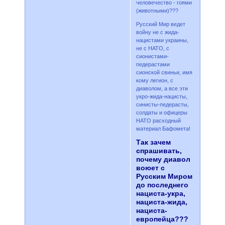
человечество - гоями
(животными)???
Русский Мир ведет
войну не с жида-
нацистами украины,
не с НАТО, с
сионистами-
педерастами
сионской свиньи, имя
кому легион, с
диаволом, а все эти
укро-жида-нацисты,
синисты-педерасты,
солдаты и офицеры
НАТО расходный
материал Бафомета!
Так зачем
спрашивать,
почему диавол
воюет с
Русским Миром
до последнего
нациста-укра,
нациста-жида,
нациста-
европейца???