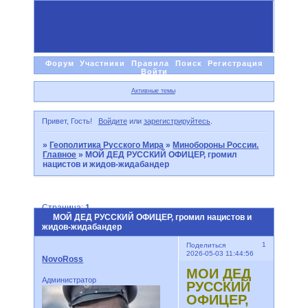
Форум
Участники
Правила
Поиск
Регистрация
Войти
Активные темы
Привет, Гость!
Войдите
или
зарегистрируйтесь
.
»
Геополитика Русского Мира
»
Минобороны России.
Главное
»
МОЙ ДЕД РУССКИЙ ОФИЦЕР, громил
нацистов и жидов-жидабандер
Страница:
1
МОЙ ДЕД РУССКИЙ ОФИЦЕР, громил нацистов и
жидов-жидабандер
1
Поделиться
2026-05-03 11:44:56
NovoRoss
МОЙ ДЕД
Администратор
РУССКИЙ
ОФИЦЕР,