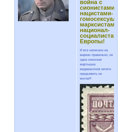
война с
сионистами-
нацистами-
гомосексуалиста
марксистами-
национал-
социалистами
Европы!
И все написано на
марках правильно, ни
одна сионская
мартышка
жидамасонов ничего
предъявить не
могла!!!