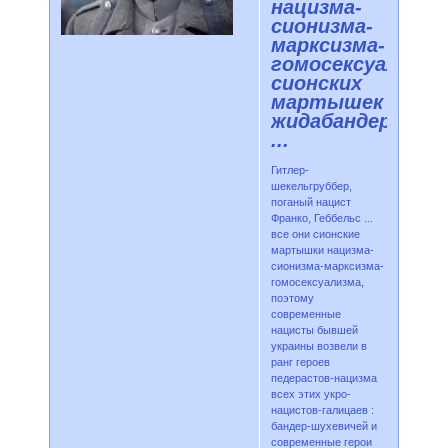
нацизма-
сионизма-
марксизма-
гомосексуализма
сионских
мартышек
жидабандер
...
Гитлер-
шекельгруббер,
поганый нацист
Франко, Геббельс ...
все они сионские
мартышки нацизма-
сионизма-марксизма-
гомосексуализма,
поэтому
современные
нацисты бывшей
украины возвели в
ранг героев
педерастов-нацизма
всех этих укро-
нацистов-галицаев :
бандер-шухевичей и
современные герои