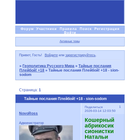
Форум
Участники
Правила
Поиск
Регистрация
Войти
Активные темы
Привет, Гость!
Войдите
или
зарегистрируйтесь
.
»
Геополитика Русского Мира
»
Тайные послания
Плейбой! +18
»
Тайные послания Плейбой! +18 - sion-
sodom
Страница:
1
Тайные послания Плейбой! +18 - sion-sodom
1
Поделиться
2026-03-14 12:03:50
NovoRoss
Кошерный
Администратор
абрикосик
сионистки
Натальи