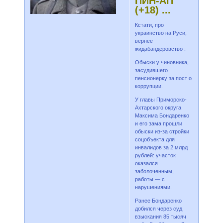
ПИН-АП
(+18) ...
Кстати, про
украинство на Руси,
вернее
жидабандеровство :
Обыски у чиновника,
засудившего
пенсионерку за пост о
коррупции.
У главы Приморско-
Ахтарского округа
Максима Бондаренко
и его зама прошли
обыски из-за стройки
соцобъекта для
инвалидов за 2 млрд
рублей: участок
оказался
заболоченным,
работы — с
нарушениями.
Ранее Бондаренко
добился через суд
взыскания 85 тысяч