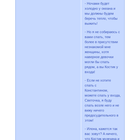
- Ночами будет
холодно у океана и
мы должны будем
беречь тепло, чтобы
выжить!
- Но я не собираюсь с
вами спать, тем
более в присутствии
незнакомой мне
женщины, хотя
наверное девочки
могли бы спать
рядом, а вы Костик у
входа!
- Если не хотите
спать с
Константином,
можете спать у входа,
Светочка, я буду
спать возле него и не
вижу ничего
предосудительного в
этом!
- Илона, кажется так
вас зовут? А ничего,
что Костик мужчина и