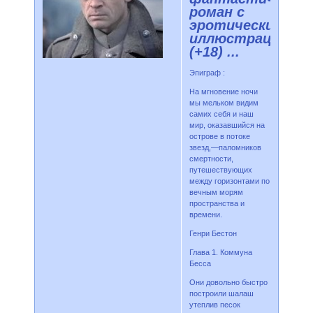
роман с
эротическими
иллюстрациями
(+18) ...
Эпиграф :
На мгновение ночи
мы мельком видим
самих себя и наш
мир, оказавшийся на
острове в потоке
звезд,—паломников
смертности,
путешествующих
между горизонтами по
вечным морям
пространства и
времени.
Генри Бестон
Глава 1. Коммуна
Бесса
Они довольно быстро
построили шалаш
утеплив песок