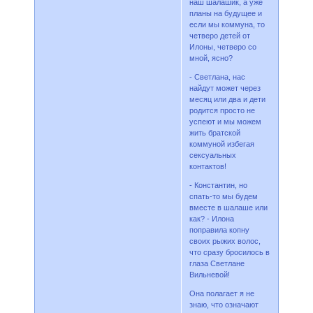
наш шалашик, а уже
планы на будущее и
если мы коммуна, то
четверо детей от
Илоны, четверо со
мной, ясно?
- Светлана, нас
найдут может через
месяц или два и дети
родится просто не
успеют и мы можем
жить братской
коммуной избегая
сексуальных
контактов!
- Константин, но
спать-то мы будем
вместе в шалаше или
как? - Илона
поправила копну
своих рыжих волос,
что сразу бросилось в
глаза Светлане
Вильневой!
Она полагает я не
знаю, что означают