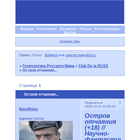
Форум
Участники
Правила
Поиск
Регистрация
Войти
Активные темы
Привет, Гость!
Войдите
или
зарегистрируйтесь
.
»
Геополитика Русского Мира
»
Club De la RUSS
»
Остров отчаяния...
Страница:
1
Остров отчаяния...
1
Поделиться
2025-10-03 14:00:53
NovoRoss
Остров
Администратор
отчаяния
(+18) //
Научно-
фантастически