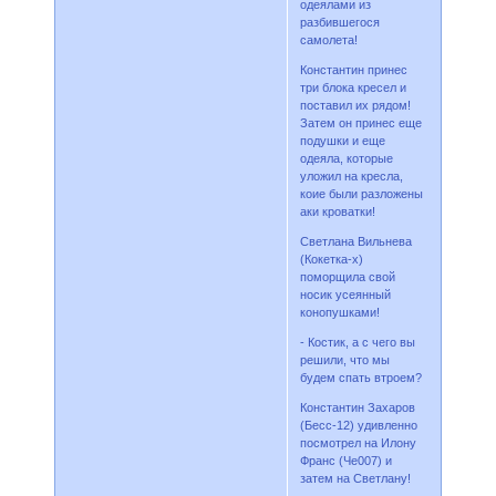
одеялами из
разбившегося
самолета!
Константин принес
три блока кресел и
поставил их рядом!
Затем он принес еще
подушки и еще
одеяла, которые
уложил на кресла,
коие были разложены
аки кроватки!
Светлана Вильнева
(Кокетка-х)
поморщила свой
носик усеянный
конопушками!
- Костик, а с чего вы
решили, что мы
будем спать втроем?
Константин Захаров
(Бесс-12) удивленно
посмотрел на Илону
Франс (Че007) и
затем на Светлану!