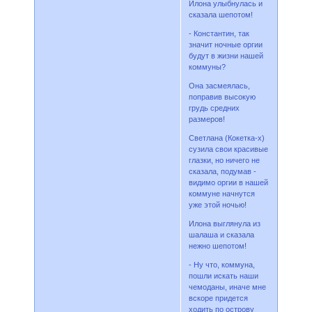
Илона улыбнулась и
сказала шепотом!
- Константин, так
значит ночные оргии
будут в жизни нашей
коммуны?
Она засмеялась,
поправив высокую
грудь средних
размеров!
Светлана (Кокетка-х)
сузила свои красивые
глазки, но ничего не
сказала, подумав -
видимо оргии в нашей
коммуне начнутся
уже этой ночью!
Илона выглянула из
шалаша и сказала
нежно шепотом!
- Ну что, коммуна,
пошли искать наши
чемоданы, иначе мне
вскоре придется
ходить по острову