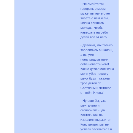
- Не смейте так
говорить о моем
муже, вы ничего не
знаете о нем и вы,
Илона слишком
молоды, чтобы
навешать на себя
детей вот от него ...
- Девочки, мы только
заселились в шалаш,
а вы уже
понапридумывали
себе невесть чего!
Какие дети? Моя жена
меня убьет если у
меня будут, скажем
трое детей от
Светланы и четверо
от тебя, Илона!
- Ну еще бы, уже
ментально и
сговорились, да
Костик? Как вы
изволили выразится
Константин, мы не
успели заселиться в