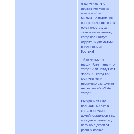
я допускаю, что
первые несколько
ночей он будет
милым, но потом, он
начнет склонять нас к
сожительству, а я
знаете ли не желаю,
когда нас найдут
одарить мужа детьми,
рожденными от
Костика!
- А если нас не
найдут, Светлана, что
тогда? Или найдут лет
через 50, когда ваш
муж уже женится
несколько раз, думая
что вы погибли? Что
тогда?
Вы хранили ему
верность 50 лет, а
когда вернулись
домой, оказалось ваш
муж давно женат и у
него куча детей от
разных браков!