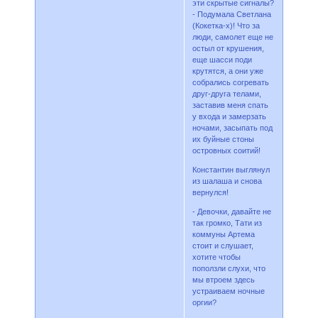
эти скрытые сигналы?
- Подумала Светлана
(Кокетка-х)! Что за
люди, самолет еще не
остыл от крушения,
еще шасси поди
крутятся, а они уже
собрались согревать
друг-друга телами,
заставив меня спать
у входа и замерзать
ночами, засыпать под
их буйные стоны
островных соитий!
Константин выглянул
из шалаша и снова
вернулся!
- Девочки, давайте не
так громко, Тати из
коммуны Артема
стоит и слушает,
хотите чтобы
поползли слухи, что
мы втроем здесь
устраиваем ночные
оргии?