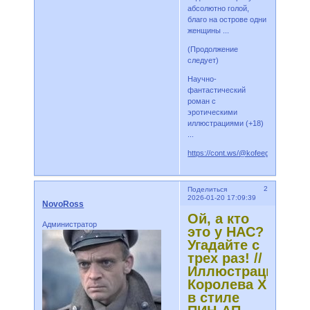
абсолютно голой,
благо на острове одни
женщины ...
(Продолжение
следует)
Научно-
фантастический
роман с
эротическими
иллюстрациями (+18)
...
https://cont.ws/@kofeegoist/210108
2
Поделиться
2026-01-20 17:09:39
NovoRoss
Ой, а кто
Администратор
это у НАС?
Угадайте с
трех раз! //
Иллюстрации,
Королева Х
в стиле