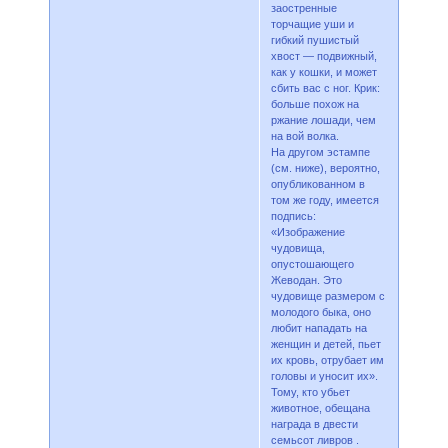
заостренные
торчащие уши и
гибкий пушистый
хвост — подвижный,
как у кошки, и может
сбить вас с ног. Крик:
больше похож на
ржание лошади, чем
на вой волка.
На другом эстампе
(см. ниже), вероятно,
опубликованном в
том же году, имеется
подпись:
«Изображение
чудовища,
опустошающего
Жеводан. Это
чудовище размером с
молодого быка, оно
любит нападать на
женщин и детей, пьет
их кровь, отрубает им
головы и уносит их».
Тому, кто убьет
животное, обещана
награда в двести
семьсот ливров .