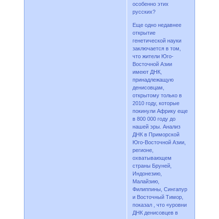
особенно этих
русских?
Еще одно недавнее
открытие
генетической науки
заключается в том,
что жители Юго-
Восточной Азии
имеют ДНК,
принадлежащую
денисовцам,
открытому только в
2010 году, которые
покинули Африку еще
в 800 000 году до
нашей эры. Анализ
ДНК в Приморской
Юго-Восточной Азии,
регионе,
охватывающем
страны Бруней,
Индонезию,
Малайзию,
Филиппины, Сингапур
и Восточный Тимор,
показал , что «уровни
ДНК денисовцев в