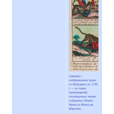
Гравюра с
изображением зверя
из Жеводана, ок. 1765
г. — из серии
произведений,
посвященных зверю,
собранных Жерве-
Франсуа Манье де
Маролем