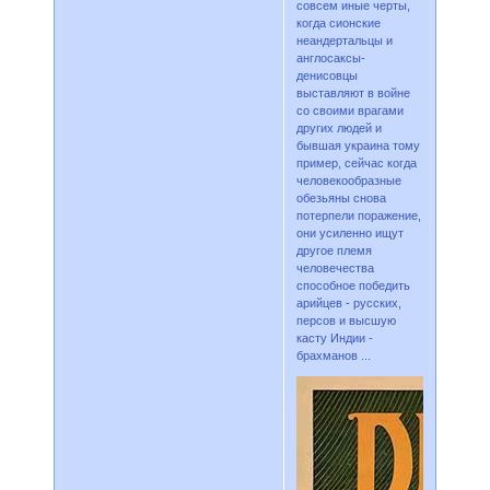
совсем иные черты,
когда сионские
неандертальцы и
англосаксы-
денисовцы
выставляют в войне
со своими врагами
других людей и
бывшая украина тому
пример, сейчас когда
человекообразные
обезьяны снова
потерпели поражение,
они усиленно ищут
другое племя
человечества
способное победить
арийцев - русских,
персов и высшую
касту Индии -
брахманов ...