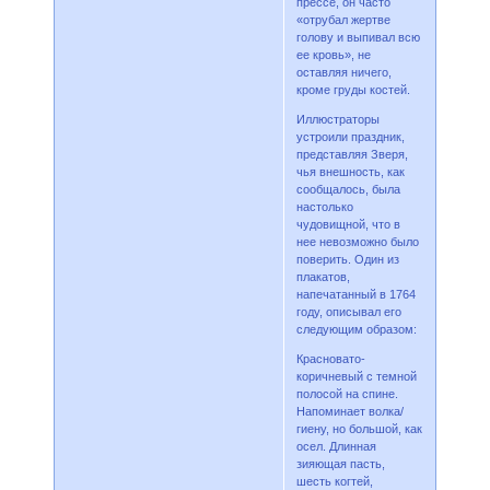
прессе, он часто
«отрубал жертве
голову и выпивал всю
ее кровь», не
оставляя ничего,
кроме груды костей.
Иллюстраторы
устроили праздник,
представляя Зверя,
чья внешность, как
сообщалось, была
настолько
чудовищной, что в
нее невозможно было
поверить. Один из
плакатов,
напечатанный в 1764
году, описывал его
следующим образом:
Красновато-
коричневый с темной
полосой на спине.
Напоминает волка/
гиену, но большой, как
осел. Длинная
зияющая пасть,
шесть когтей,