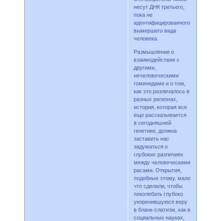
несут ДНК третьего,
пока не
идентифицированного
вымершего вида
человека.
Размышление о
взаимодействии с
другими,
нечеловеческими
гоминидами и о том,
как это различалось в
разных регионах,
история, которая все
еще рассказывается
в сегодняшней
генетике, должна
заставить нас
задуматься о
глубоких различиях
между человеческими
расами. Открытия,
подобные этому, мало
что сделали, чтобы
поколебать глубоко
укоренившуюся веру
в бланк-слатизм, как в
социальных науках,