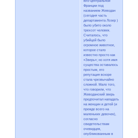
юго-центральной
Франции под
названием Жеводан
(сегодня часть
департамента Лозер )
было убито около
трехсот человек.
Считалось, что
убийцей было
огромное животное,
которое стало
известно просто как
«Зверь»; но хотя имя
существа оставалось
простым, его
репутация вскоре
стала чрезвычайно
сложной. Мало того,
что говорили, что
Жеводанский зверь
предпочитал нападать
на женщин и детей (и
прежде всего на
маленьких девочек),
согласно
свидетельствам
очевидцев,
опубликованным в