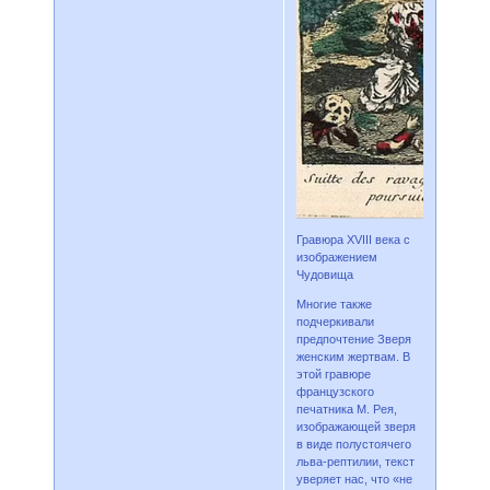
Гравюра XVIII века с
изображением
Чудовища
Многие также
подчеркивали
предпочтение Зверя
женским жертвам. В
этой гравюре
французского
печатника М. Рея,
изображающей зверя
в виде полустоячего
льва-рептилии, текст
уверяет нас, что «не