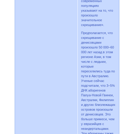
современных
популяциях
указывают на то, что
произошло
значительное
скрещивание».
Предполагается, что
скрещивание с
денисовцами
произошло 50 000–60
000 лет назад в этом
регионе Азии, в том
числе с людьми,
которые
переселились туда по
пути в Австралию.
Ученые сейчас
подсчитали, что 3–5%
ДНК аборигенов
Папуа-Новой Гвинеи,
Австралии, Филиппин
и других близлежащих
островов произошли
от денисовцев. Это
больше примеси, чем
у евразийцев с
неандертальцами.
Эти аборигены также