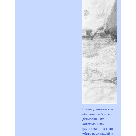
Почему ханаанские
обезьяны и бритты-
денисовцы их
соплеменники
гуманоиды так хотят
убить всех людей и