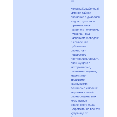
***
Колонка Корабелова!
Именно тайное
сношение с диаволом
жидовствующих и
франкмасонов
привело к появлению
чудовищ - под
названием Жеводан!
К сожалению
публикации
сионистов-
педерастов
постарались убедить
овец Сущего в
материализме,
сионизме-содомии,
марксизме-
троцкизме,
коммунизме-
ленинизме и прочих
мерзотах свиней
сиона-содома, имя
кому легион
вселенского жида
Бафомета, но все эти
чудовища от