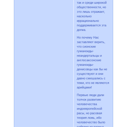
так и среди широкой
общественности, но
это лишь отражает,
насколько
иррационально
поддерживается эта
догма.
Но почему Нас
заставляют верить,
что сионские
гуманоиды-
неандертальцы и
англосаксонские
гуманоиды-
денисовцы как бы не
существуют и они
давно смешались с
теми, кто не являются
арийцами!
Первые люди дали
толчок развитию
человечества
индоевропейской
расы, но расовая
теория ложь, ибо
человечество было
собрано из разных