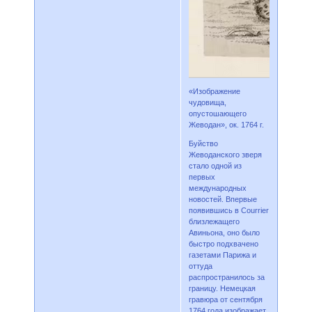
«Изображение
чудовища,
опустошающего
Жеводан», ок. 1764 г.
Буйство
Жеводанского зверя
стало одной из
первых
международных
новостей. Впервые
появившись в Courrier
близлежащего
Авиньона, оно было
быстро подхвачено
газетами Парижа и
оттуда
распространилось за
границу. Немецкая
гравюра от сентября
1764 года изображает