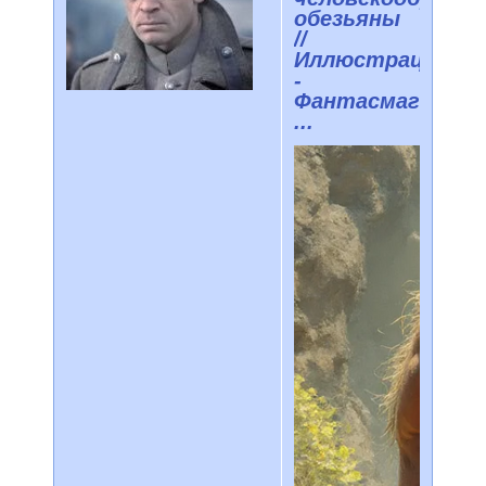
обезьяны
//
Иллюстрации
-
Фантасмагория
...