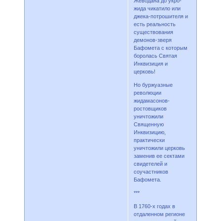
Жеводана до укро-
жида чикатило или
джека-потрошителя и
есть реальность
существования
демонов-зверя
Бафомета с которым
боролась Святая
Инквизиция и
церковь!
Но буржуазные
революции
жидамасонов-
ростовщиков
уничтожили
Священную
Инквизицию,
практически
уничтожили церковь
заменив ее сектами
свидетелей и
соучастников
Бафомета.
***
В 1760-х годах в
отдаленном регионе