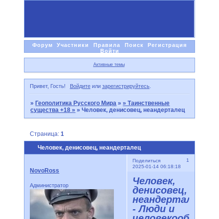
Форум
Участники
Правила
Поиск
Регистрация
Войти
Активные темы
Привет, Гость!
Войдите
или
зарегистрируйтесь
.
»
Геополитика Русского Мира
»
» Таинственные
существа +18 »
»
Человек, денисовец, неандерталец
Страница:
1
Человек, денисовец, неандерталец
1
Поделиться
2025-01-14 06:18:18
NovoRoss
Человек,
Администратор
денисовец,
неандерталец
- Люди и
человекообразн