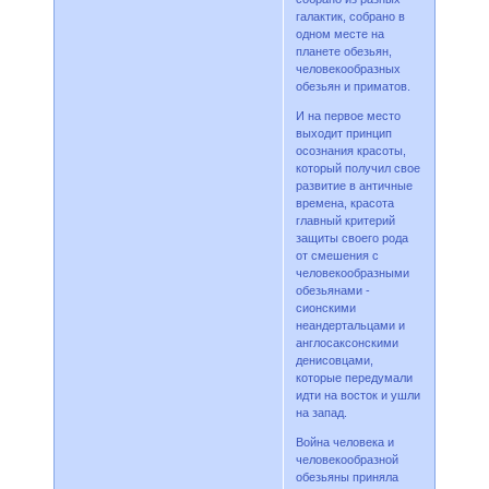
галактик, собрано в
одном месте на
планете обезьян,
человекообразных
обезьян и приматов.
И на первое место
выходит принцип
осознания красоты,
который получил свое
развитие в античные
времена, красота
главный критерий
защиты своего рода
от смешения с
человекообразными
обезьянами -
сионскими
неандертальцами и
англосаксонскими
денисовцами,
которые передумали
идти на восток и ушли
на запад.
Война человека и
человекообразной
обезьяны приняла