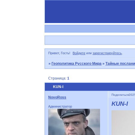
Привет, Гость!
Войдите
или
зарегистрируйтесь
.
»
Геополитика Русского Мира
»
Тайные послани
Страница:
1
KUN-I
Поделиться
2025
NovoRoss
KUN-I
Администратор