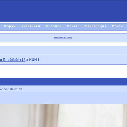
Форум
Участники
Правила
Поиск
Регистрация
Войти
Активные темы
я Плейбой! +18
»
KUN-I
-01-06 02:01:43