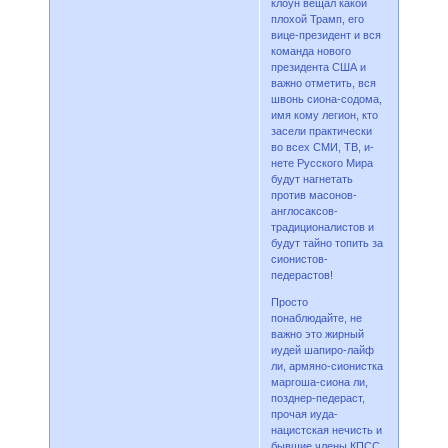
клоун вещал какой
плохой Трамп, его
вице-президент и вся
команда нового
президента США и
важно отметить, вся
швонь сиона-содома,
имя кому легион, кто
засели практически
во всех СМИ, ТВ, и-
нете Русского Мира
будут нагнетать
против масонов-
англосаксов-
традиционалистов и
будут тайно топить за
сионистов-
педерастов!
Просто
понаблюдайте, не
важно это жирный
иудей шапиро-лайф
ли, армяно-сионистка
маргоша-сиона ли,
позднер-педераст,
прочая иуда-
нацистская нечисть и
бывшие члены КПСС,