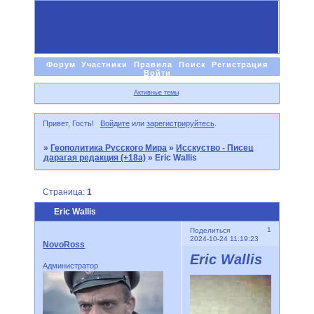
Форум
Участники
Правила
Поиск
Регистрация
Войти
Активные темы
Привет, Гость!
Войдите
или
зарегистрируйтесь
.
»
Геополитика Русского Мира
»
Исскуство - Писец
дарагая редакция (+18а)
»
Eric Wallis
Страница:
1
Eric Wallis
1
Поделиться
2024-10-24 11:19:23
NovoRoss
Eric Wallis
Администратор