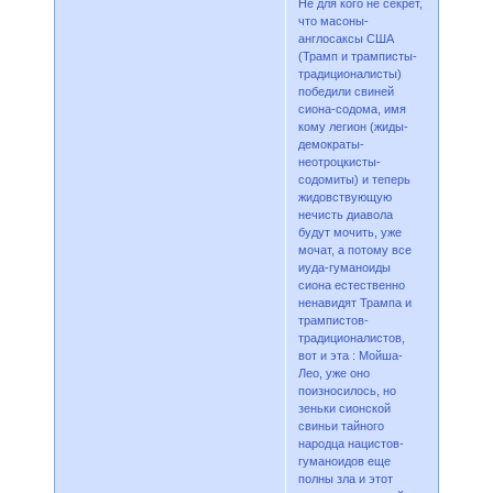
Не для кого не секрет,
что масоны-
англосаксы США
(Трамп и трамписты-
традиционалисты)
победили свиней
сиона-содома, имя
кому легион (жиды-
демократы-
неотроцкисты-
содомиты) и теперь
жидовствующую
нечисть диавола
будут мочить, уже
мочат, а потому все
иуда-гуманоиды
сиона естественно
ненавидят Трампа и
трампистов-
традиционалистов,
вот и эта : Мойша-
Лео, уже оно
поизносилось, но
зеньки сионской
свиньи тайного
народца нацистов-
гуманоидов еще
полны зла и этот