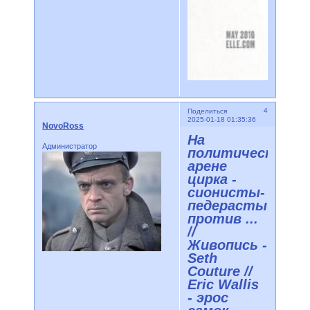
4
Поделиться
2025-01-18 01:35:36
NovoRoss
На
Администратор
политической
арене
цирка -
сионисты-
педерасты
против ...
//
Живопись -
Seth
Couture //
Eric Wallis
- эрос