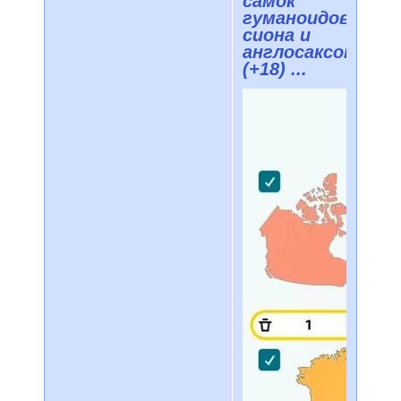
самок
гуманоидов
сиона и
англосаксона
(+18) ...