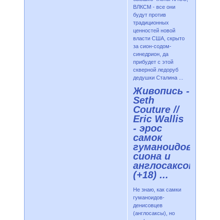
ВЛКСМ - все они
будут против
традиционных
ценностей новой
власти США, скрыто
за сион-содом-
синедрион, да
прибудет с этой
скверной ледоруб
дедушки Сталина ...
Живопись -
Seth
Couture //
Eric Wallis
- эрос
самок
гуманоидов
сиона и
англосаксона
(+18) ...
Не знаю, как самки
гуманоидов-
денисовцев
(англосаксы), но