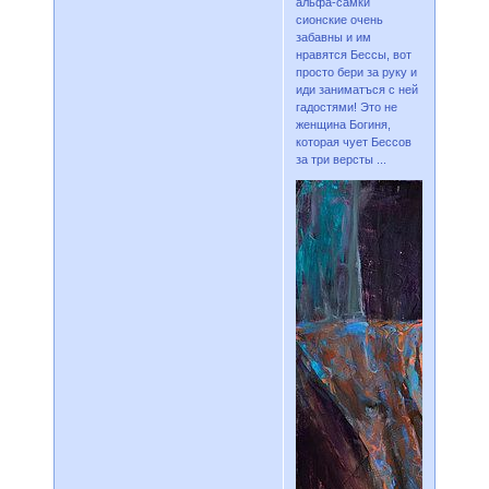
альфа-самки
сионские очень
забавны и им
нравятся Бессы, вот
просто бери за руку и
иди заниматъся с ней
гадостями! Это не
женщина Богиня,
которая чует Бессов
за три версты ...