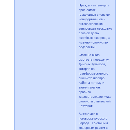
Прежде чем увидеть
эрос самок
гуманоидов сионских
неандертальцев и
англосаксонских-
денисовцев несколько
слов об делах
скорбных скверны, а
именно - сионисты-
педерасты!
Смешно было
смотреть передачку
Димоны Куликова,
которая на
платформе жирного
сиониста шапиро-
лайф, а потому и
анал-итики как
правило
жидовствующие иуда-
сионисты с вывеской
- пэтриот!
Визжал аки в
поговорке русского
народа - со свиным
кошерным рылом в