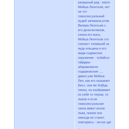
калашный ряд - некто
Мойша Леонтьев, нет
не тот
гомосексуальный
иудей запевала ртом
Валера Леонтьев с
его дельтапланом,
сиона его мать,
Мойша Леонтьев это
сионист топивший за
иуду-ельцина и его
жида-содомское
окружение - чубайсы-
гайдары-
абарамовичи-
ходорковские ...,
давно уже Мойша-
Лео, как его называет
Бесс, они же бл@дь
гиены, но изображают
из себя то тигров, то
львов и если
гомосексуальная
гиена живет возле
льва, львом она
никогда не станет,
повторюсь - ни-ког-да!