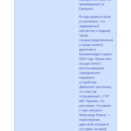
проживающего в
Гамбурге.
В ходе допроса было
установлено, что
задержанный
причастен к подрыву
трубы
газораспределительной
станции низкого
давления в
Калининграде в марте
2024 года. Взрыв был
осуществлён с
использованием
самодельного
взрывного
устройства.
Диверсант рассказал,
что уже год
сотрудничает с ГУР
МО Украины. Он
рассказал, что ранее
с ним связался
Александр Жоров —
подполковник
одесской полиции в
отставке, который