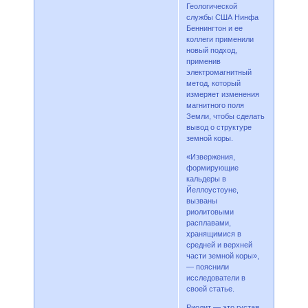
Геологической
службы США Нинфа
Беннингтон и ее
коллеги применили
новый подход,
применив
электромагнитный
метод, который
измеряет изменения
магнитного поля
Земли, чтобы сделать
вывод о структуре
земной коры.
«Извержения,
формирующие
кальдеры в
Йеллоустоуне,
вызваны
риолитовыми
расплавами,
хранящимися в
средней и верхней
части земной коры»,
— пояснили
исследователи в
своей статье.
Риолит — это густая,