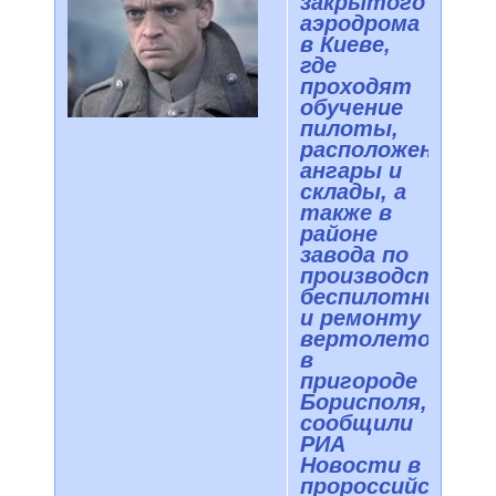
закрытого
аэродрома
в Киеве,
где
проходят
обучение
пилоты,
расположены
ангары и
склады, а
также в
районе
завода по
производству
беспилотников
и ремонту
вертолетов
в
пригороде
Борисполя,
сообщили
РИА
Новости в
пророссийском