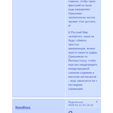
главное, чтобы таких
фантазий не было
куда направляют
Орешники -
экологически чистое
оружие этих русских,
и!
И Русский Мир
человечен, наши не
будут убивать
простых
американцев, можно
просто нанести удары
Орешником по
Йеллоустоуну, чтобы
еще раз предупредить
международный
сионизм-содомию и
масонов-англосаксов
- игры закончатся не с
последним
украинцем!
5
Поделиться
2025-01-12 01:19:22
NovoRoss
О