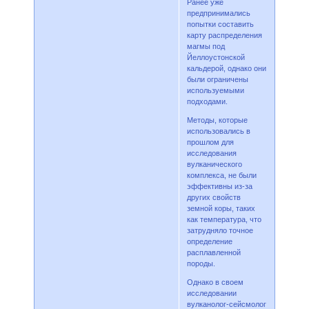
Ранее уже
предпринимались
попытки составить
карту распределения
магмы под
Йеллоустонской
кальдерой, однако они
были ограничены
используемыми
подходами.
Методы, которые
использовались в
прошлом для
исследования
вулканического
комплекса, не были
эффективны из-за
других свойств
земной коры, таких
как температура, что
затрудняло точное
определение
расплавленной
породы.
Однако в своем
исследовании
вулканолог-сейсмолог