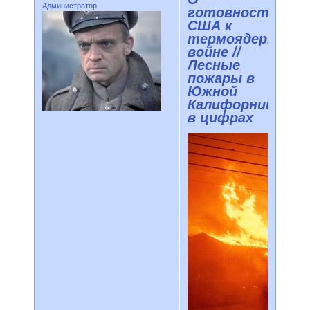
Администратор
готовности
США к
термоядерной
войне //
Лесные
пожары в
Южной
Калифорнии
в цифрах