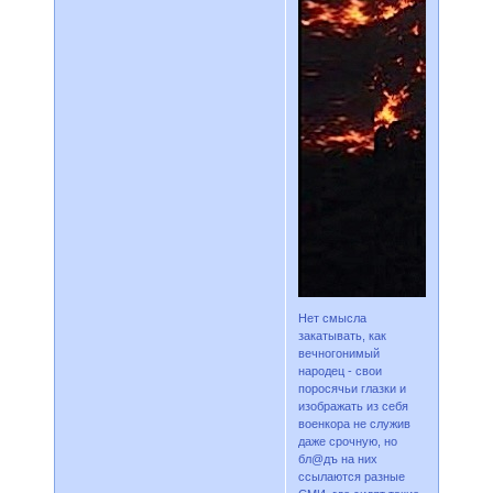
Нет смысла
закатывать, как
вечногонимый
народец - свои
поросячьи глазки и
изображать из себя
военкора не служив
даже срочную, но
бл@дъ на них
ссылаются разные