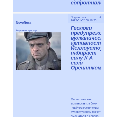
сопротивлении
4
Поделиться
2025-01-02 08:10:53
NovoRoss
Геологи
Администратор
предупреждают:
вулканическая
активность
Йеллоустоуна
набирает
силу // А
если
Орешником?
Магматическая
активность глубоко
под Йеллоустонским
супервулканом может
смещаться в северо-