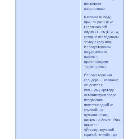
восточном
направлении.
К такому выводу
пришли ученые из
Геологической
службы США (USGS),
которые исследовали
земную кору под
Йеллоустонским
национальным
парком и
прилегающими
территориями.
Йеллоустоунская
кальдера — название
относится к
большому кратеру,
оставшемуся после
извержения —
является одной из
крупнейших
вулканических
систем на Земле. Она
питается
«Йеллоустоунской
горячей точкой», где