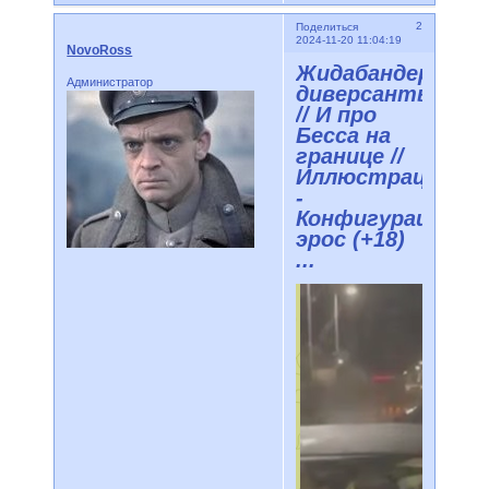
2
Поделиться
2024-11-20 11:04:19
NovoRoss
Жидабандеровск
Администратор
диверсанты
// И про
Бесса на
границе //
Иллюстрации
-
Конфигурации
эрос (+18)
...