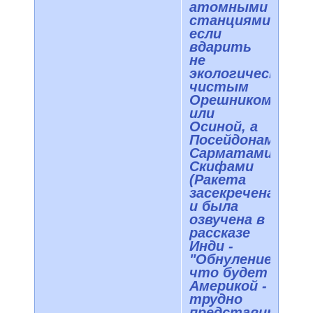
атомными
станциями,
если
вдарить
не
экологически
чистым
Орешником
или
Осиной, а
Посейдонами,
Сарматами,
Скифами
(Ракета
засекречена
и была
озвучена в
рассказе
Инди -
"Обнуление"),
что будет
Америкой -
трудно
представить,