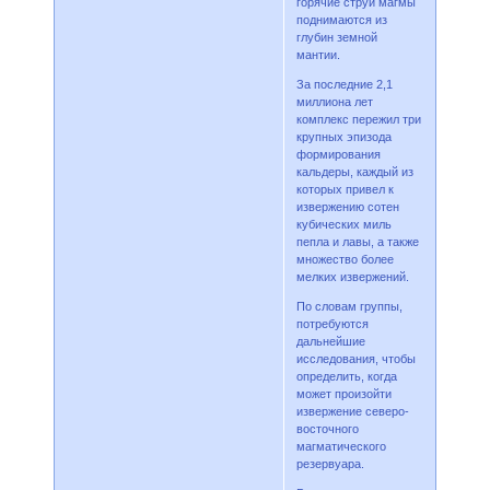
горячие струи магмы
поднимаются из
глубин земной
мантии.
За последние 2,1
миллиона лет
комплекс пережил три
крупных эпизода
формирования
кальдеры, каждый из
которых привел к
извержению сотен
кубических миль
пепла и лавы, а также
множество более
мелких извержений.
По словам группы,
потребуются
дальнейшие
исследования, чтобы
определить, когда
может произойти
извержение северо-
восточного
магматического
резервуара.