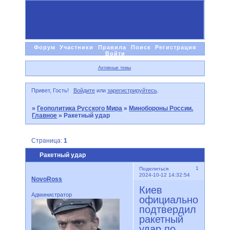
Форум
Участники
Правила
Поиск
Регистрация
Войти
Активные темы
Привет, Гость!
Войдите
или
зарегистрируйтесь
.
»
Геополитика Русского Мира
»
Минобороны России.
Главное
»
Pакетный удар
Страница:
1
Pакетный удар
1
Поделиться
2024-10-12 14:32:54
NovoRoss
Киев
Администратор
официально
подтвердил
ракетный
удар по