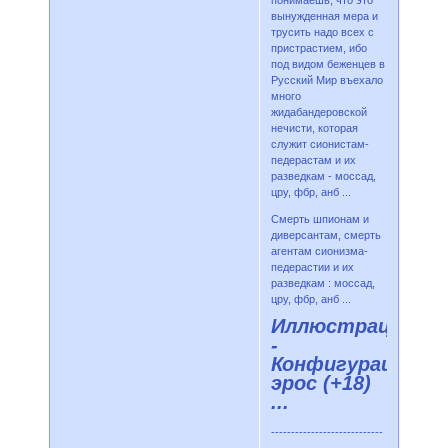
вынужденная мера и
трусить надо всех с
пристрастием, ибо
под видом беженцев в
Русский Мир въехало
много
жидабандеровской
нечисти, которая
служит сионистам-
педерастам и их
разведкам - моссад,
цру, фбр, анб ...
Смерть шпионам и
диверсантам, смерть
агентам сионизма-
педерастии и их
разведкам : моссад,
цру, фбр, анб ...
Иллюстрации
-
Конфигурации
эрос (+18)
...
----------------------------
----------------------------