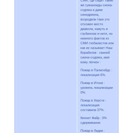
СМИ, где сидят такие
же гуманоиды сиона-
содома и даже
синедриона,
возродили таки это
отхожее место
диавола, кажуть в
глубинном и-нете, но
немного фактов из
СМИ глобалистов или
как их называет Наш
Корабелов : свиней
сиона-содома, имя
кому легион :
Пожар в Палисейдс :
локализация 6%.
Пожар в Итоне :
уровень локализации
0%.
Пожар в Херсте :
локализация
составила 37%.
Кеннет Файр : 0%
сдерживания.
Пожар в Лидии :