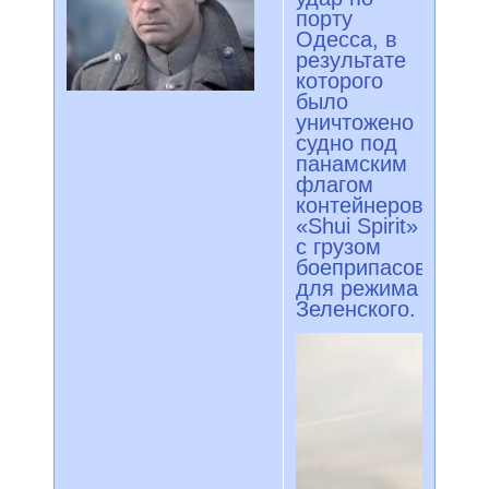
порту
Одесса, в
результате
которого
было
уничтожено
судно под
панамским
флагом
контейнеровоз
«Shui Spirit»
с грузом
боеприпасов
для режима
Зеленского.