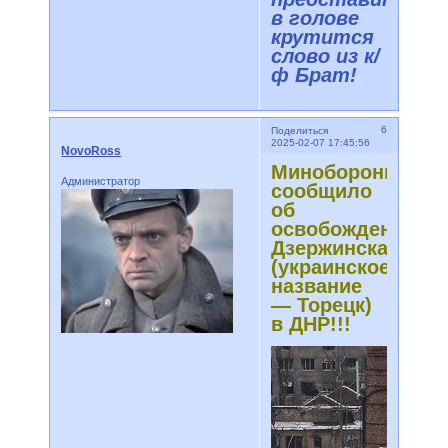
в голове
крутится
слово из к/
ф Брат!
6
Поделиться
2025-02-07 17:45:56
NovoRoss
Минобороны
Администратор
сообщило
об
освобождении
Дзержинска
(украинское
название
— Торецк)
в ДНР!!!