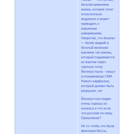
богатая кремнием
магма, которая течет
относительно
медленно и может
приводить к
взрывным
извержениям.
Напротив, это базальт
— более жидкий и
богатый железом/
магнием тип магмы,
который поднимается
из мантии через
горячую точку
Йеллоустоуна - пишут
успокаивающе СМИ
Нового карфагена,
который должен быть
разрушен, но!
Йеллоустоун виден
очень хорошо из
космоса и что если
эти русские по нему
Орешником?
Не то чтобы это были
фантазии Бесса,