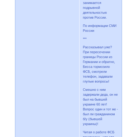
занимается
подрывной
деятельностью
против России.
По информации СМИ
России
***
Рассказывал уже?
При пересечении
границы России из
Германии и обратно,
Бесса тормозило
ФСБ, смотрели
телефон, задавали
глупые вопросы!
Смешно с ним
задержали деда, он не
был на бывшей
украине 60 лет!
Вопрос один и тот же -
был ли гражданином
б/у (бывшей
украины)!
Читая о работе ФСБ
понимаешь, что это