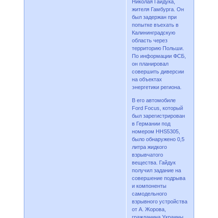
Николая Гайдука,
жителя Гамбурга. Он
был задержан при
попытке въехать в
Калининградскую
область через
территорию Польши.
По информации ФСБ,
он планировал
совершить диверсии
на объектах
энергетики региона.
В его автомобиле
Ford Focus, который
был зарегистрирован
в Германии под
номером HHS5305,
было обнаружено 0,5
литра жидкого
взрывчатого
вещества. Гайдук
получил задание на
совершение подрыва
и компоненты
самодельного
взрывного устройства
от А. Жорова,
гражданина Украины,