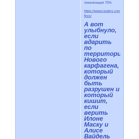
локализация 75%.
https://www.reuters.com/world/usa/ca
fires/
А вот
улыбнуло,
если
вдарить
по
территории
Нового
карфагена,
который
должен
быть
разрушен и
который
кишит,
если
верить
Илоне
Маску и
Алисе
Вайдель