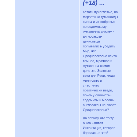
(+18) ...
Кстати пучеглазые, но
мерзотные гуманоиды
сиона и их собратья
по содомскому
гумано-гуманизму -
англосаксы-
денисовцы
попыталисъ убедить
Мир, что
Средневековье нечто
темное, мрачное и
жуткое, на самом
деле это Золотые
века для Руси, люди
жили сыто и
счастливо
практически везде,
почему сионисты-
содомиты и масоны-
англосаксы не любят
Средневековье?
Да потому что тогда
была Святая
Инквизиция, которая
боролась с этой