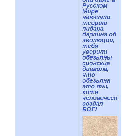
Русском
Мире
навязали
теорию
пидара
дарвина об
эволюции,
тебя
уверили
обезьяны
сионские
диавола,
что
обезьяна
это ты,
хотя
человечество
создал
БОГ!