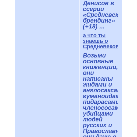
Денисов в
ссерии
«Средневековый
брендинг»
(+18) ...
а что ты
знаешь о
Средневековье?
Возьми
основные
книженции,
они
написаны
жидами и
англосаксами,
гуманоидами-
пидарасами,
членососами,
убийцами
людей
русских и
Православных,
они даже в