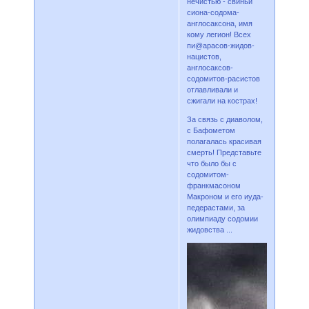
нечистью - свиньи
сиона-содома-
англосаксона, имя
кому легион! Всех
пи@арасов-жидов-
нацистов,
англосаксов-
содомитов-расистов
отлавливали и
сжигали на кострах!
За связь с диаволом,
с Бафометом
полагалась красивая
смерть! Представьте
что было бы с
содомитом-
франкмасоном
Макроном и его иуда-
педерастами, за
олимпиаду содомии
жидовства ...