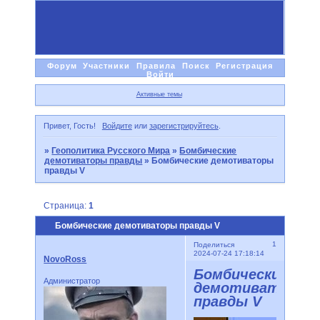
Форум
Участники
Правила
Поиск
Регистрация
Войти
Активные темы
Привет, Гость!
Войдите
или
зарегистрируйтесь
.
»
Геополитика Русского Мира
»
Бомбические
демотиваторы правды
»
Бомбические демотиваторы
правды V
Страница:
1
Бомбические демотиваторы правды V
1
Поделиться
2024-07-24 17:18:14
NovoRoss
Бомбические
Администратор
демотиваторы
правды V