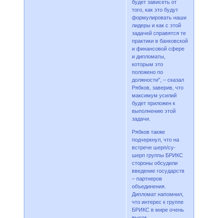
будет зависеть от
того, как это будут
формулировать наши
лидеры и как с этой
задачей справятся те
практики в банковской
и финансовой сфере
и дипломаты,
которым это
положено по
должности", – сказал
Рябков, заверив, что
максимум усилий
будет приложен к
выполнению этой
задачи.
Рябков также
подчеркнул, что на
встрече шерп/су-
шерп группы БРИКС
стороны обсудили
введение государств
– партнеров
объединения.
Дипломат напомнил,
что интерес к группе
БРИКС в мире очень
высок.