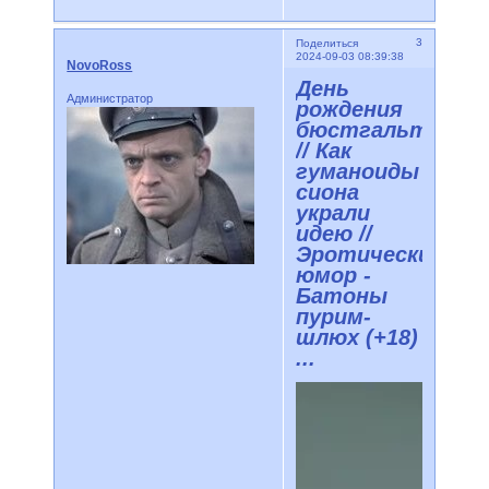
3
Поделиться
2024-09-03 08:39:38
NovoRoss
День
Администратор
рождения
бюстгальтера
// Как
гуманоиды
сиона
украли
идею //
Эротический
юмор -
Батоны
пурим-
шлюх (+18)
...