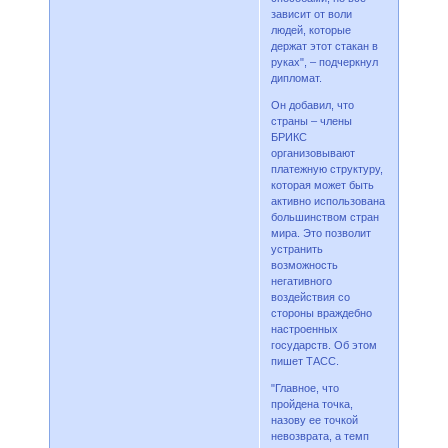
зависит от воли
людей, которые
держат этот стакан в
руках", – подчеркнул
дипломат.
Он добавил, что
страны – члены
БРИКС
организовывают
платежную структуру,
которая может быть
активно использована
большинством стран
мира. Это позволит
устранить
возможность
негативного
воздействия со
стороны враждебно
настроенных
государств. Об этом
пишет ТАСС.
"Главное, что
пройдена точка,
назову ее точкой
невозврата, а темп