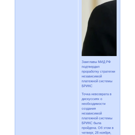
Замглавы МИД РФ
подтвердил
проработку стратегии
независимой
платежной системы
БРИКС
Точка невозврата в
дискуссиях о
необходимости
создания
независимой
платежной системы
БРИКС была
пройдена. Об этом в
четверг, 28 ноября,