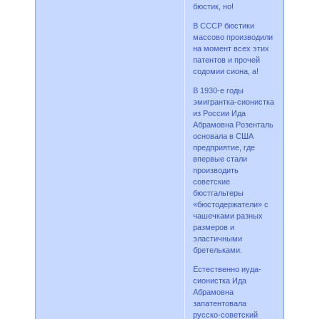
бюстик, но!
В СССР бюстики
массово производили
на момент всех этих
патентов и прочей
содомии сиона, а!
В 1930-е годы
эмигрантка-сионистка
из России Ида
Абрамовна Розенталь
основала в США
предприятие, где
впервые стали
производить
советские
бюстгальтеры
«бюстодержатели» с
чашечками разных
размеров и
эластичными
бретельками.
Естественно иуда-
сионистка Ида
Абрамовна
запатентовала
русско-советский