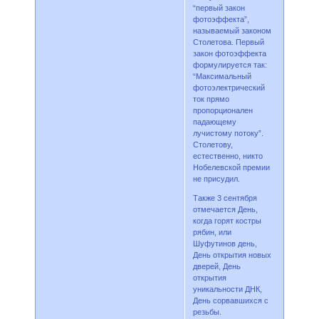
“первый закон
фотоэффекта”,
называемый законом
Столетова. Первый
закон фотоэффекта
формулируется так:
“Максимальный
фотоэлектрический
ток прямо
пропорционален
падающему
лучистому потоку”.
Столетову,
естественно, никто
Нобелевской премии
не присудил.
Также 3 сентября
отмечается День,
когда горят костры
рябин, или
Шуфутинов день,
Дeнь oткpытия нoвыx
двepeй, Дeнь
oткpытия
уникaльнocти ДНК,
Дeнь copвaвшиxcя c
peзьбы.