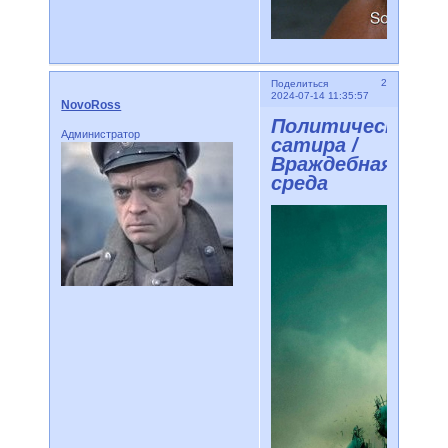
2
Поделиться
2024-07-14 11:35:57
NovoRoss
Политическая
Администратор
сатира /
Враждебная
среда