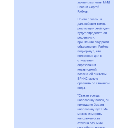
заявил замглавы МИД
России Сергей
Рябков.
По его словам, в
дальнейшем темпы
реализации этой идеи
будут определяться
решениями,
принятыми лидерами
объединения. Рябков
подчеркнул, что
положение дел в
отношении
образования
независимой
платежной системы
БРИКС можно
сравнить со стаканом
воды.
"Стакан всегда
наполовину полон, он
никогда не бывает
наполовину пуст. Мы
можем измерять
наполняемость
стакана разными
способами, но все