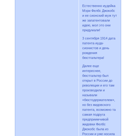
Естественно иудейка
Мэри Фелбс Джокобс
и ее сионский муж тут
же запатентовали
идею, мол это они
придумали!
3 сентября 1914 дата
патента иуда-
сионистов и день
рождения
бюстгальтера!
Далее еще
интереснее,
бюстгальтер был
открыт в России до
революции и его там
производили и
называли
«бюстодержателем»,
но без жидовского
патента, возможно та
самая подруга
предприимчивой
жидовки Фелбс
Джокобс была из
России и уже носила