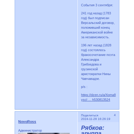
События 3 сентября:
241 год назад (1783
год) был подписан
Версальский договор,
положивший конец
Американской войне
за независимость.
196 лет назад (1828
год) состоялось
бракосочетание поэта
Александра
Грибоедова и
грузинской
аристократки Нины
Чавчавадзе.
p/s :
https://dzen.ru/a/Xoma84sTzwwtW4
yscl … h530813524
4
Поделиться
2024-11-28 16:26:19
NovoRoss
Рябков:
Администратор
группа