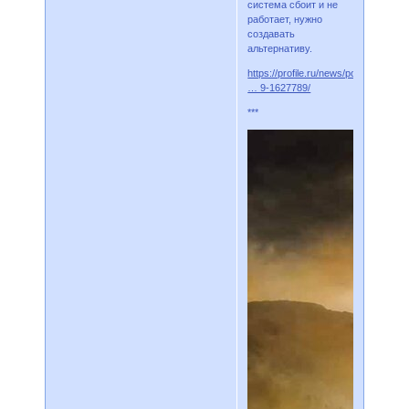
система сбоит и не
работает, нужно
создавать
альтернативу.
https://profile.ru/news/politics/ryabk
… 9-1627789/
***