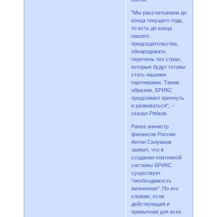
"Мы рассчитываем до
конца текущего года,
то есть до конца
нашего
председательства,
обнародовать
перечень тех стран,
которые будут готовы
стать нашими
партнерами. Таким
образом, БРИКС
продолжает крепнуть
и развиваться", –
сказал Рябков.
Ранее министр
финансов России
Антон Силуанов
заявил, что в
создании платежной
системы БРИКС
существует
"необходимость
жизненная". По его
словам, если
действующая и
привычная для всех