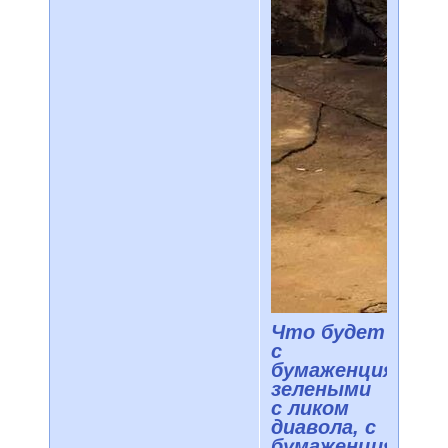
Что будет
с
бумаженциями
зелеными
с ликом
диавола, с
бумаженциями