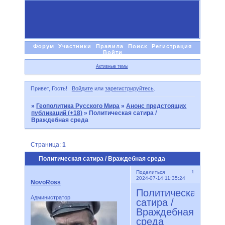
Форум
Участники
Правила
Поиск
Регистрация
Войти
Активные темы
Привет, Гость!
Войдите
или
зарегистрируйтесь
.
»
Геополитика Русского Мира
»
Анонс предстоящих
публикаций (+18)
»
Политическая сатира /
Враждебная среда
Страница:
1
Политическая сатира / Враждебная среда
1
Поделиться
2024-07-14 11:35:24
NovoRoss
Политическая
Администратор
сатира /
Враждебная
среда