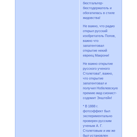
бюстгальтер-
бюстодержатель и
обогатилась в стиле
жидовства!
Не важно, что радио
открыл русский
изобретатель Попов,
важно что
запатентовал
открытие некий
евреец Макрони!
Не важно открытие
русского ученого
Столетова*, важно,
что открытие
запатентовал и
получил Нобелевскую
премию жид-сионист-
содомит Энштейн!
* В 1888 г.
фотоэффект был
экспериментально
проверен русским
ученым А. Г.
Столетовым и им же
был установлен