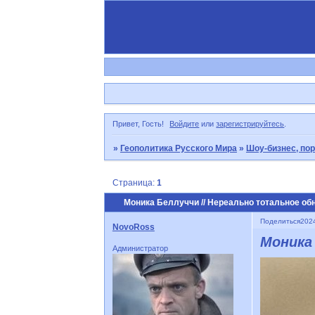
Привет, Гость!
Войдите
или
зарегистрируйтесь
.
»
Геополитика Русского Мира
»
Шоу-бизнес, по
Страница:
1
Моника Беллуччи // Нереально тотальное об
Поделиться
2024
NovoRoss
Моника
Администратор