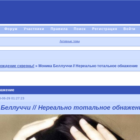
Форум
Участники
Правила
Поиск
Регистрация
Войти
Активные темы
рождение скверны!
»
Моника Беллуччи // Нереально тотальное обнажение
нажение
-06-29 01:27:23
 Беллуччи // Нереально тотальное обнажен