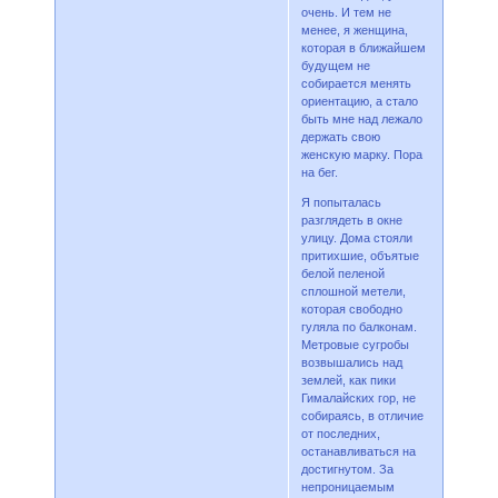
очень. И тем не
менее, я женщина,
которая в ближайшем
будущем не
собирается менять
ориентацию, а стало
быть мне над лежало
держать свою
женскую марку. Пора
на бег.
Я попыталась
разглядеть в окне
улицу. Дома стояли
притихшие, объятые
белой пеленой
сплошной метели,
которая свободно
гуляла по балконам.
Метровые сугробы
возвышались над
землей, как пики
Гималайских гор, не
собираясь, в отличие
от последних,
останавливаться на
достигнутом. За
непроницаемым