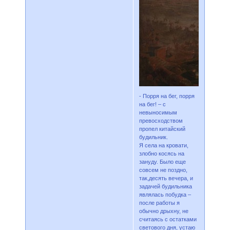
- Порря на бег, порря
на бег! – с
невыносимым
превосходством
пропел китайский
будильник.
Я села на кровати,
злобно косясь на
зануду. Было еще
совсем не поздно,
так,десять вечера, и
задачей будильника
являлась побудка –
после работы я
обычно дрыхну, не
считаясь с остатками
светового дня, устаю