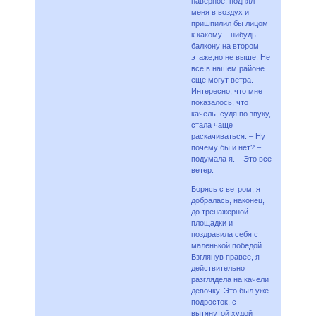
наверное, поднял
меня в воздух и
пришпилил бы лицом
к какому – нибудь
балкону на втором
этаже,но не выше. Не
все в нашем районе
еще могут ветра.
Интересно, что мне
показалось, что
качель, судя по звуку,
стала чаще
раскачиваться. – Ну
почему бы и нет? –
подумала я. – Это все
ветер.
Борясь с ветром, я
добралась, наконец,
до тренажерной
площадки и
поздравила себя с
маленькой победой.
Взглянув правее, я
действительно
разглядела на качели
девочку. Это был уже
подросток, с
вытянутой худой