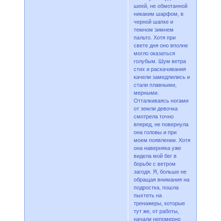
шеей, не обмотанной
никаким шарфом, в
черной шапке и
темном зимнем
пальто. Хотя при
свете дня оно вполне
могло оказаться
голубым. Шум ветра
стих и раскачивания
качели замедлились и
стали плавными,
мерными.
Отталкиваясь ногами
от земли девочка
смотрела точно
вперед, не повернула
она головы и при
моем появлении. Хотя
она наверняка уже
видела мой бег в
борьбе с ветром
загодя. Я, больше не
обращая внимания на
подростка, пошла
пыхтеть на
тренажеры, которые
тут же, от работы,
начали непомерно