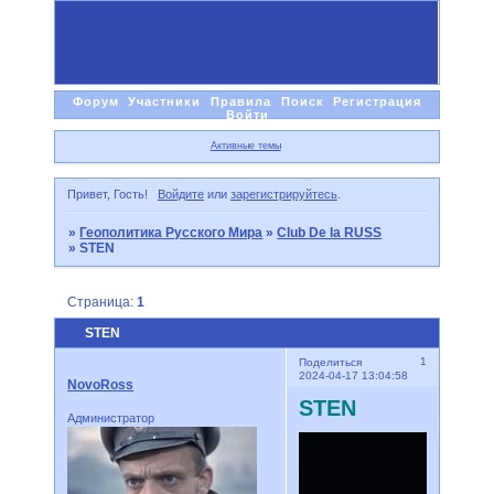
Форум
Участники
Правила
Поиск
Регистрация
Войти
Активные темы
Привет, Гость!
Войдите
или
зарегистрируйтесь
.
»
Геополитика Русского Мира
»
Club De la RUSS
»
STEN
Страница:
1
STEN
1
Поделиться
2024-04-17 13:04:58
NovoRoss
STEN
Администратор