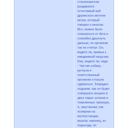
стеклопакетом
раздавался
отчетливый вой
дружеского метели
ветра, который
говорил о многом.
Все, можно было
отмазаться от бега и
спокойно дрыхнуть
дальше, но организм
так не считал. Он,
видите ли, привык к
ежедневной нагрузке.
Ему, видите ли, надо.
- Чистая собака, -
ругнула я
ответственный
организм и пошла
одеваться. Злорадно
подумав, как он будет
совершать моцион в
двух парах штанов и
тяжеленных трекерах,
я, закутанная, как
полярник на
метеостанции,
вышла, наконец, из
подъезда, по