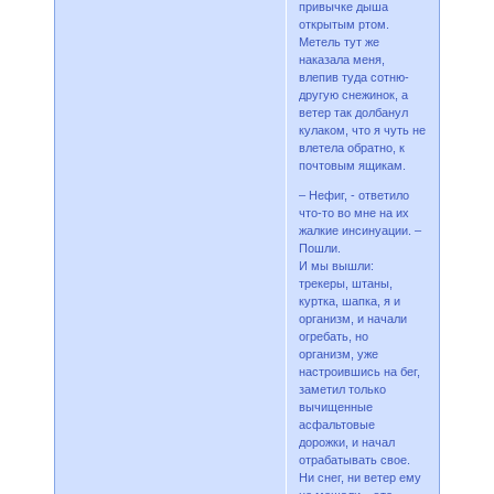
привычке дыша
открытым ртом.
Метель тут же
наказала меня,
влепив туда сотню-
другую снежинок, а
ветер так долбанул
кулаком, что я чуть не
влетела обратно, к
почтовым ящикам.
– Нефиг, - ответило
что-то во мне на их
жалкие инсинуации. –
Пошли.
И мы вышли:
трекеры, штаны,
куртка, шапка, я и
организм, и начали
огребать, но
организм, уже
настроившись на бег,
заметил только
вычищенные
асфальтовые
дорожки, и начал
отрабатывать свое.
Ни снег, ни ветер ему