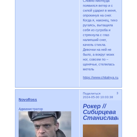
Словно ниоткуда
появился ветер и с
силой ударил в меня,
опрокинув на снег.
Когда я, наконец, тихо
ругаясь, вытащила
себя из сугроба и
стряхнула с глаз
налипший снег,
качель стихла.
Девочки на ней не
было, а вокруг моих
ног, совсем по –
щенячьи, стелилась
метель
https://www.chitalnya.ru/work/30267
3
Поделиться
2024-05-30 10:03:38
NovoRoss
Рокер //
Администратор
Сибирцева
Станислава