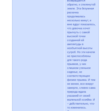
возвращается
обратно, к спеленутой
земле. Эта безумная
раскачка
продолжалась
несколько минут, и
мне вдруг показалось,
что девочка хочет
прыгнуть с самой
высокой точки
созданной ей
амплитуды в
необъятной высоты
сугроб. Но эти качели
не приспособлены
для такого рода
прыжков, у них
слишком узенькое
сиденье, не
соответствующее
физике прыжка. И тем
не менее, все вокруг
замерло, словно сама
природа ждала
указаний от своей
маленькой хозяйки. И
– действительно, что-
то изменилось.