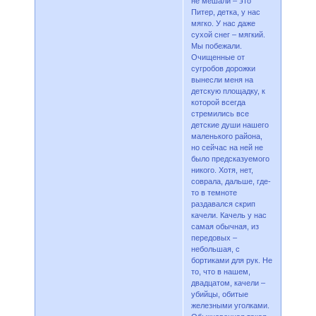
не мешали – это
Питер, детка, у нас
мягко. У нас даже
сухой снег – мягкий.
Мы побежали.
Очищенные от
сугробов дорожки
вынесли меня на
детскую площадку, к
которой всегда
стремились все
детские души нашего
маленького района,
но сейчас на ней не
было предсказуемого
никого. Хотя, нет,
соврала, дальше, где-
то в темноте
раздавался скрип
качели. Качель у нас
самая обычная, из
передовых –
небольшая, с
бортиками для рук. Не
то, что в нашем,
двадцатом, качели –
убийцы, обитые
железными уголками.