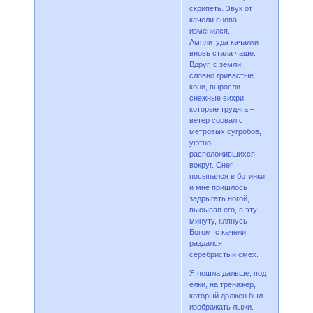
скрипеть. Звук от
качели снова
изменился.
Амплитуда качалки
вновь стала чаще.
Вдруг, с земли,
словно гривастые
кони, выросли
снежные вихри,
которые трудяга –
ветер сорвал с
метровых сугробов,
уютно
расположившихся
вокруг. Снег
посыпался в ботинки ,
и мне пришлось
задрыгать ногой,
высыпая его, в эту
минуту, клянусь
Богом, с качели
раздался
серебристый смех.
Я пошла дальше, под
елки, на тренажер,
который должен был
изображать лыжи.