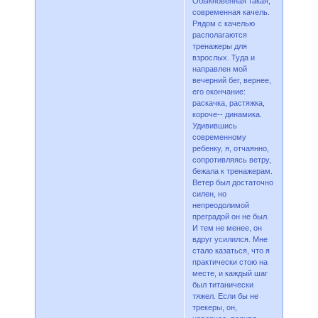
Обыкновенная такая,
современная качель.
Рядом с качелью
располагаются
тренажеры для
взрослых. Туда и
направлен мой
вечерний бег, вернее,
его окончание:
раскачка, растяжка,
короче-- динамика.
Удивившись
современному
ребенку, я, отчаянно,
сопротивляясь ветру,
бежала к тренажерам.
Ветер был достаточно
силен, но
непреодолимой
преградой он не был.
И тем не менее, он
вдруг усилился. Мне
стало казаться, что я
практически стою на
месте, и каждый шаг
был титанически
тяжел. Если бы не
трекеры, он,