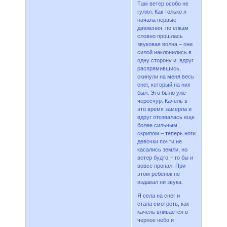
Там ветер особо не
гулял. Как только я
начала первые
движения, по елкам
словно прошлась
звуковая волна – они
силой наклонились в
одну сторону и, вдруг
распрямившись,
скинули на меня весь
снег, который на них
был. Это было уже
чересчур. Качель в
это время замерла и
вдруг отозвалась еще
более сильным
скрипом – теперь ноги
девочки почти не
касались земли, но
ветер будто – то бы и
вовсе пропал. При
этом ребенок не
издавал ни звука.
Я села на снег и
стала смотреть, как
качель вливается в
черное небо и