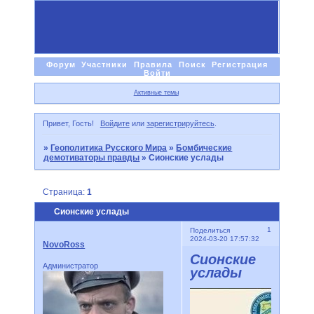
Форум
Участники
Правила
Поиск
Регистрация
Войти
Активные темы
Привет, Гость!
Войдите
или
зарегистрируйтесь
.
»
Геополитика Русского Мира
»
Бомбические
демотиваторы правды
»
Сионские услады
Страница:
1
Сионские услады
1
Поделиться
2024-03-20 17:57:32
NovoRoss
Сионские
Администратор
услады