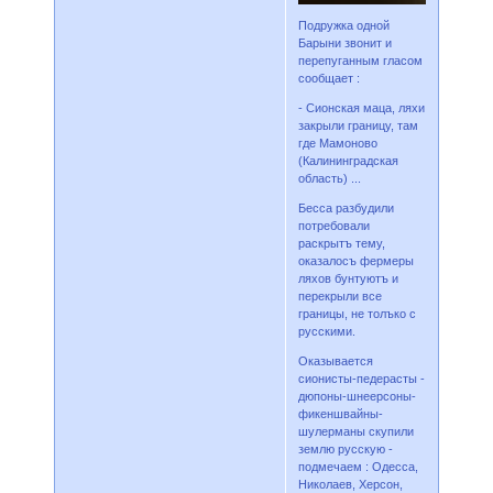
Подружка одной
Барыни звонит и
перепуганным гласом
сообщает :
- Сионская маца, ляхи
закрыли границу, там
где Мамоново
(Калининградская
область) ...
Бесса разбудили
потребовали
раскрытъ тему,
оказалосъ фермеры
ляхов бунтуютъ и
перекрыли все
границы, не толъко с
русскими.
Оказывается
сионисты-педерасты -
дюпоны-шнеерсоны-
фикеншвайны-
шулерманы скупили
землю русскую -
подмечаем : Одесса,
Николаев, Херсон,