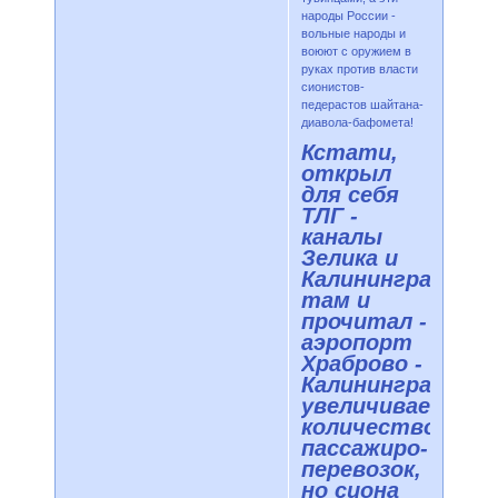
народы России -
вольные народы и
воюют с оружием в
руках против власти
сионистов-
педерастов шайтана-
диавола-бафомета!
Кстати,
открыл
для себя
ТЛГ -
каналы
Зелика и
Калининграда,
там и
прочитал -
аэропорт
Храброво -
Калининград
увеличивает
количество
пассажиро-
перевозок,
но сиона