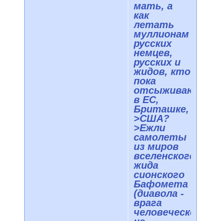
мать, а
как
летать
муллионам
русских
немцев,
русских и
жидов, кто
пока
отсыживаются
в ЕС,
Бриташке,
>США?
>Ежли
самолеты
из миров
вселенского
жида
сионского
Бафомета
(диавола -
врага
человеческого)