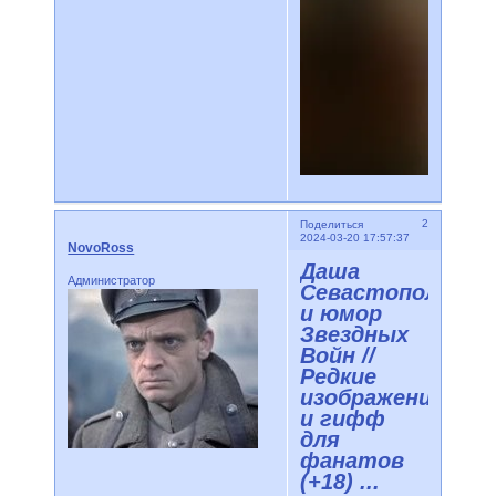
2
Поделиться
2024-03-20 17:57:37
NovoRoss
Даша
Администратор
Севастопольска
и юмор
Звездных
Войн //
Редкие
изображения
и гифф
для
фанатов
(+18) ...