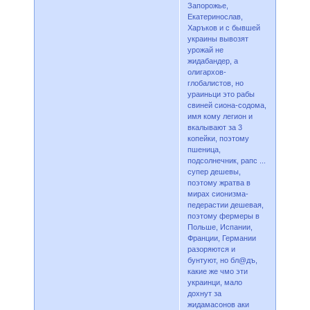
Запорожье,
Екатеринослав,
Харъков и с бывшей
украины вывозят
урожай не
жидабандер, а
олигархов-
глобалистов, но
ураиньци это рабы
свиней сиона-содома,
имя кому легион и
вкалывают за 3
копейки, поэтому
пшеница,
подсолнечник, рапс ...
супер дешевы,
поэтому жратва в
мирах сионизма-
педерастии дешевая,
поэтому фермеры в
Польше, Испании,
Франции, Германии
разоряются и
бунтуют, но бл@дъ,
какие же чмо эти
украинци, мало
дохнут за
жидамасонов аки