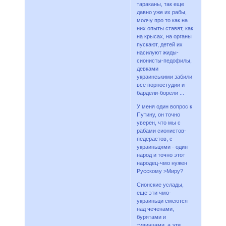
тараканы, так еще
давно уже их рабы,
молчу про то как на
них опыты ставят, как
на крысах, на органы
пускают, детей их
насилуют жиды-
сионисты-педофилы,
девками
украинськими забили
все порностудии и
бардели-борели ...
У меня один вопрос к
Путину, он точно
уверен, что мы с
рабами сионистов-
педерастов, с
украиньцями - один
народ и точно этот
народец-чмо нужен
Русскому >Миру?
Сионские услады,
еще эти чмо-
украиньци смеются
над чеченами,
бурятами и
тувинцами, а эти