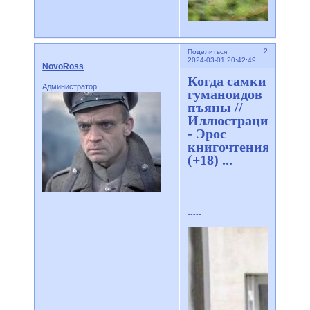
2
Поделиться
2024-03-01 20:42:49
NovoRoss
Когда самки
Администратор
гуманоидов
пъяны //
Иллюстрации
- Эрос
книгочтения
(+18) ...
----------------------------
----------------------------
----------------------------
-----