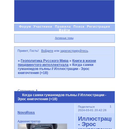
Форум
Участники
Правила
Поиск
Регистрация
Войти
Активные темы
Привет, Гость!
Войдите
или
зарегистрируйтесь
.
»
Геополитика Русского Мира
»
Книги в жизни
продвинутого интеллектуала
»
Когда самки
гуманоидов пъяны // Иллюстрации - Эрос
книгочтения (+18)
Страница:
1
Когда самки гуманоидов пъяны // Иллюстрации -
Эрос книгочтения (+18)
1
Поделиться
2024-03-01 20:42:26
NovoRoss
Иллюстрации
Администратор
- Эрос