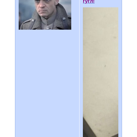
гугл!