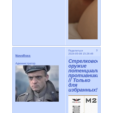
3
Поделиться
2024-05-08 15:26:46
NovoRoss
Стрелковое
Администратор
оружие
потенциального
противника
// Только
для
избранных!