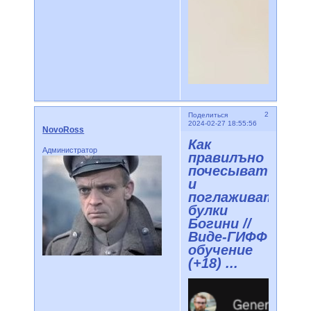
2
Поделиться
2024-02-27 18:55:56
NovoRoss
Как
Администратор
правилъно
почесыватъ
и
поглаживатъ
булки
Богини //
Виде-ГИФФ
обучение
(+18) ...