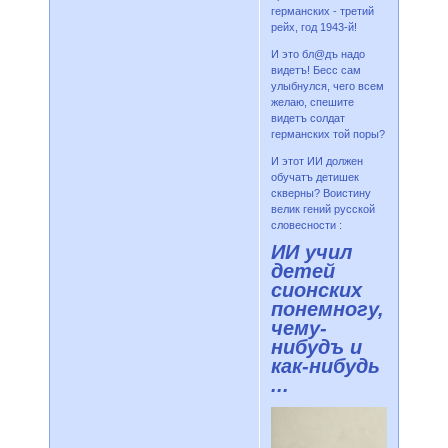
германских - третий
рейх, год 1943-й!
И это бл@дъ надо
видетъ! Бесс сам
улыбнулся, чего всем
желаю, спешите
видетъ солдат
германских той поры?
И этот ИИ должен
обучатъ детишек
скверны? Воистину
велик гений русской
словесности :
ИИ учил
детей
сионских
понемногу,
чему-
нибудъ и
как-нибудь
...