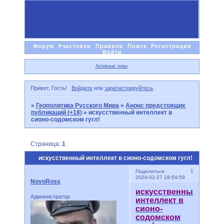
Форум
Участники
Правила
Поиск
Регистрация
Войти
Активные темы
Привет, Гость!
Войдите
или
зарегистрируйтесь
.
»
Геополитика Русского Мира
»
Анонс предстоящих
публикаций (+18)
»
искусственный интеллект в
сионо-содомском гугл!
Страница:
1
искусственный интеллект в сионо-содомском гугл!
1
Поделиться
2024-02-27 18:54:59
NovoRoss
искусственный
Администратор
интеллект в
сионо-
содомском