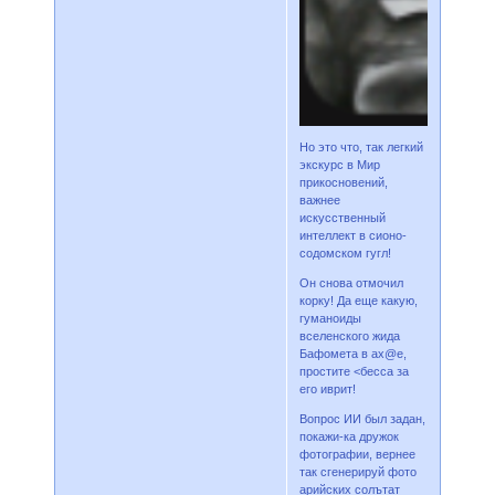
Но это что, так легкий
экскурс в Мир
прикосновений,
важнее
искусственный
интеллект в сионо-
содомском гугл!
Он снова отмочил
корку! Да еще какую,
гуманоиды
вселенского жида
Бафомета в ах@е,
простите <бесса за
его иврит!
Вопрос ИИ был задан,
покажи-ка дружок
фотографии, вернее
так сгенерируй фото
арийских солътат