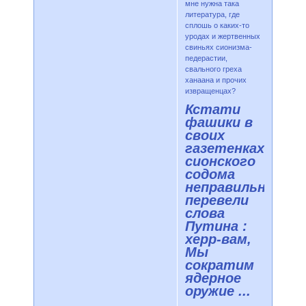
мне нужна така
литература, где
сплошь о каких-то
уродах и жертвенных
свиньях сионизма-
педерастии,
свального греха
ханаана и прочих
извращенцах?
Кстати
фашики в
своих
газетенках
сионского
содома
неправильно
перевели
слова
Путина :
херр-вам,
Мы
сократим
ядерное
оружие ...