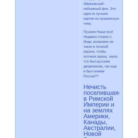
Айвазовский -
пейзажный фон. Это
одна из лучших
картин на пушкинскую
тему.
Пушкин Наше все!
Недавно спорил с
Инди, возможно ли
такое в поганой
европе, чтобы
потомок арапа, мало
что был русским
дворянином, так еще
и был гением
России??
Нечисть
поселившаяся
в Римской
Империи и
на землях
Америки,
Канады,
Австралии,
Новой