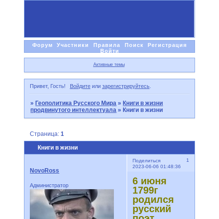
Форум
Участники
Правила
Поиск
Регистрация
Войти
Активные темы
Привет, Гость!
Войдите
или
зарегистрируйтесь
.
»
Геополитика Русского Мира
»
Книги в жизни
продвинутого интеллектуала
»
Книги в жизни
Страница:
1
Книги в жизни
1
Поделиться
2023-06-06 01:48:36
NovoRoss
6 июня
Администратор
1799г
родился
русский
поэт