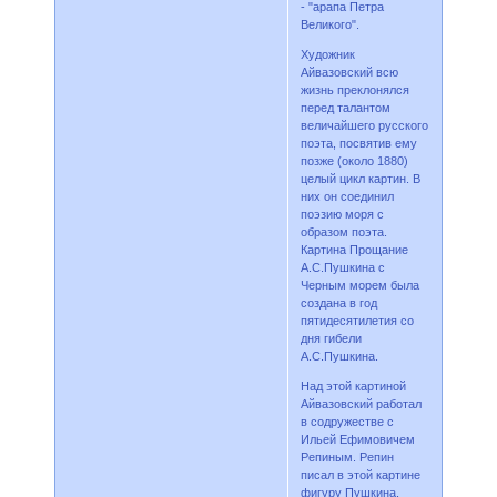
‑ "арапа Петра
Великого".
Художник
Айвазовский всю
жизнь преклонялся
перед талантом
величайшего русского
поэта, посвятив ему
позже (около 1880)
целый цикл картин. В
них он соединил
поэзию моря с
образом поэта.
Картина Прощание
А.С.Пушкина с
Черным морем была
создана в год
пятидесятилетия со
дня гибели
А.С.Пушкина.
Над этой картиной
Айвазовский работал
в содружестве с
Ильей Ефимовичем
Репиным. Репин
писал в этой картине
фигуру Пушкина,