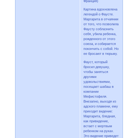
Франция)
Картина вдохновлена
легендой о Фаусте.
Маргарита в отчаянии
от того, что позволила
Фаусту соблазнить
себя, убила ребенка,
рожденного от этого
союза, и собирается
покончить с собой. Но
ее бросают в тюрьму.
Фауст, который
бросил девушку,
чтобы заняться
другими
удовольствиями,
посещает шабаш в
компании
Мефистофеля.
Внезапно, выходя из
адского пламени, ему
приходит видение:
Маргарита, бледная,
как привидение,
встает с мертвым
ребенком на руках.
Это видение приведет