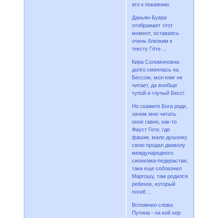
его к покаянию.
Даньян-Бувре
отображает этот
момент, оставаясь
очень близким к
тексту Гёте ...
Кира Соломоновна
долго смеялась на
Бессом, мол книг не
читает, да вообще
тупой и глупый Бесс!
Но скажите Бога ради,
зачем мне читать
оное гавно, как-то
Фауст Гете, где
фашик, мало душонку
свою продал диаволу
международного
сионизма-педерастии,
таки еще соблазнил
Маргошу, там родился
ребенок, который
погиб ...
Вспомнил слова
Путина - на кой хер