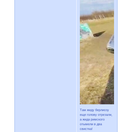
Там жиду берлиозу
еще голову отрезали,
а жида римского
отымели в два
свистка!