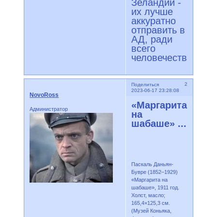
Зеландии -
их лучше
аккуратно
отправить в
АД, ради
всего
человечества!
2
Поделиться
2023-06-17 23:28:08
NovoRoss
«Маргарита
Администратор
на
шабаше» ...
Паскаль Даньян-
Бувре (1852–1929)
«Маргарита на
шабаше», 1911 год.
Холст, масло;
165,4×125,3 см.
(Музей Коньяка,