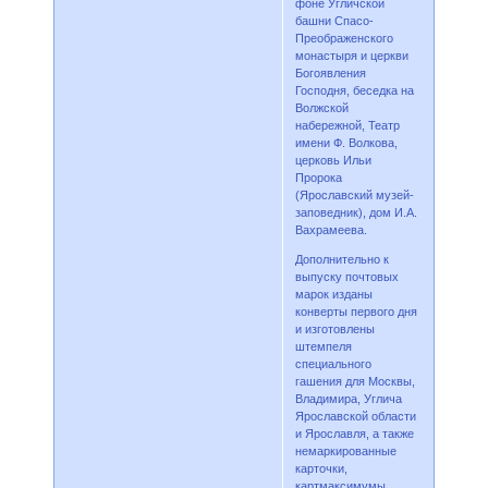
фоне Угличской
башни Спасо-
Преображенского
монастыря и церкви
Богоявления
Господня, беседка на
Волжской
набережной, Театр
имени Ф. Волкова,
церковь Ильи
Пророка
(Ярославский музей-
заповедник), дом И.А.
Вахрамеева.
Дополнительно к
выпуску почтовых
марок изданы
конверты первого дня
и изготовлены
штемпеля
специального
гашения для Москвы,
Владимира, Углича
Ярославской области
и Ярославля, а также
немаркированные
карточки,
картмаксимумы,