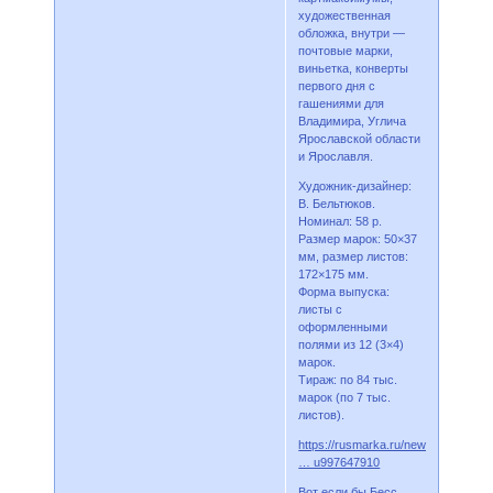
художественная
обложка, внутри —
почтовые марки,
виньетка, конверты
первого дня с
гашениями для
Владимира, Углича
Ярославской области
и Ярославля.
Художник-дизайнер:
В. Бельтюков.
Номинал: 58 р.
Размер марок: 50×37
мм, размер листов:
172×175 мм.
Форма выпуска:
листы с
оформленными
полями из 12 (3×4)
марок.
Тираж: по 84 тыс.
марок (по 7 тыс.
листов).
https://rusmarka.ru/news/n/145640
… u997647910
Вот если бы Бесс