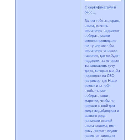
С сертификатами и
бесс ...
Зачем тебе эта срань
сиона, если ты
филателист и должен
собирать марки
именно прошедшие
почту или хотя бы
филателистическое
гашение, где не будет
подделок, за которые
ты заплатишь кучу
денег, которые мог бы
перевести на СВО
например, где Наши
воюют и за тебя,
чтобы ты мог
собирать свои
марочки, чтобы не
пришли в твой дом
жиды-жидабандеры и
разного рода
наемники свиней
сиона-содома, имя
кому легион - жидов-
нацистов, сиона их