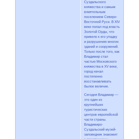
Суздальского
княжества и самым
влиятельным
поселением Северо-
Восточной Руси. В XIV
веке попал под власть
Золотой Орды, что
привело к его упадку
и разрушению многих
зданий и сооружений.
Только после того, как
Владимир стал
частью Московского
княжества в XV веке,
город начал
постепенно
восстанавливать
былое величие.
Сегодня Владимир —
это один из
крупнейших
туристических
центров европейской
части страны.
Владимиро-
Суздальский музей-
заповедник знакомит