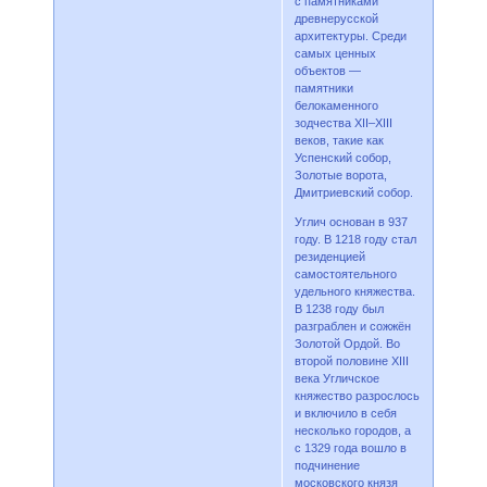
с памятниками
древнерусской
архитектуры. Среди
самых ценных
объектов —
памятники
белокаменного
зодчества XII–XIII
веков, такие как
Успенский собор,
Золотые ворота,
Дмитриевский собор.
Углич основан в 937
году. В 1218 году стал
резиденцией
самостоятельного
удельного княжества.
В 1238 году был
разграблен и сожжён
Золотой Ордой. Во
второй половине XIII
века Угличское
княжество разрослось
и включило в себя
несколько городов, а
с 1329 года вошло в
подчинение
московского князя