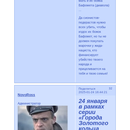
мать и их божка
Бафомета (диавола)
...
Да сионистов-
педерастов нужно
всех убить, чтобы
издох их божок
Бафомет, но ты не
должен покупать
марочки у жида-
нациста, кто
финансирует
убийство твоего
народа и
прицеливается на
тебя и твою семью!
32
Поделиться
2025-01-24 16:44:21
NovoRoss
24 января
Администратор
в рамках
серии
«Города
Золотого
кольца