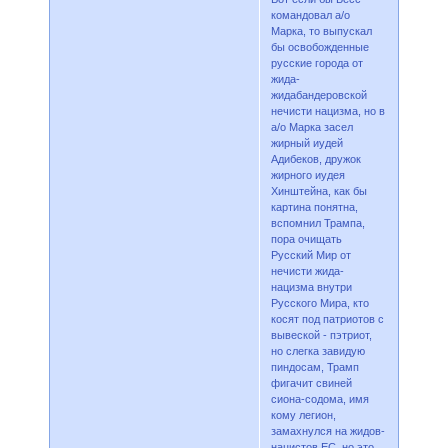
командовал а/о
Марка, то выпускал
бы освобожденные
русские города от
жида-
жидабандеровской
нечисти нацизма, но в
а/о Марка засел
жирный иудей
Адибеков, дружок
жирного иудея
Хинштейна, как бы
картина понятна,
вспомнил Трампа,
пора очищать
Русский Мир от
нечисти жида-
нацизма внутри
Русского Мира, кто
косят под патриотов с
вывеской - пэтриот,
но слегка завидую
пиндосам, Трамп
фигачит свиней
сиона-содома, имя
кому легион,
замахнулся на жидов-
нацистов ЕС, но это