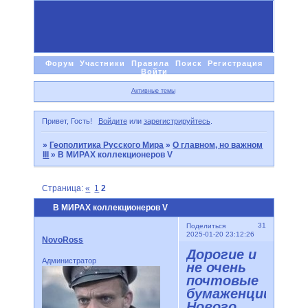
Форум
Участники
Правила
Поиск
Регистрация
Войти
Активные темы
Привет, Гость!
Войдите
или
зарегистрируйтесь
.
»
Геополитика Русского Мира
»
О главном, но важном
III
»
В МИРАХ коллекционеров V
Страница:
«
1
2
В МИРАХ коллекционеров V
31
Поделиться
2025-01-20 23:12:26
NovoRoss
Дорогие и
Администратор
не очень
почтовые
бумаженции
Нового