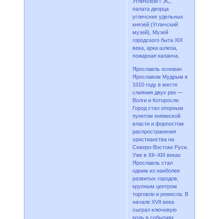
Угличской ГЭС,
палата дворца
угличских удельных
князей (Угличский
музей), Музей
городского быта XIX
века, арка шлюза,
пожарная каланча.
Ярославль основан
Ярославом Мудрым в
1010 году в месте
слияния двух рек —
Волги и Которосли.
Город стал опорным
пунктом княжеской
власти и форпостом
распространения
христианства на
Северо-Востоке Руси.
Уже в XII–XIII веках
Ярославль стал
одним из наиболее
развитых городов,
крупным центром
торговли и ремесла. В
начале XVII века
сыграл ключевую
роль в событиях