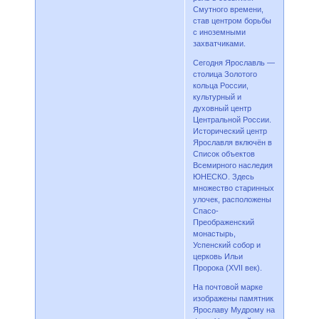
Смутного времени,
став центром борьбы
с иноземными
захватчиками.
Сегодня Ярославль —
столица Золотого
кольца России,
культурный и
духовный центр
Центральной России.
Исторический центр
Ярославля включён в
Список объектов
Всемирного наследия
ЮНЕСКО. Здесь
множество старинных
улочек, расположены
Спасо-
Преображенский
монастырь,
Успенский собор и
церковь Ильи
Пророка (XVII век).
На почтовой марке
изображены памятник
Ярославу Мудрому на