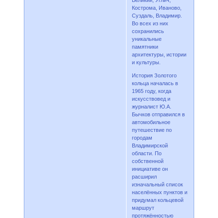
Кострома, Иваново,
Суздаль, Владимир.
Во всех из них
сохранились
уникальные
памятники
архитектуры, истории
и культуры.
История Золотого
кольца началась в
1965 году, когда
искусствовед и
журналист Ю.А.
Бычков отправился в
автомобильное
путешествие по
городам
Владимирской
области. По
собственной
инициативе он
расширил
изначальный список
населённых пунктов и
придумал кольцевой
маршрут
протяжённостью