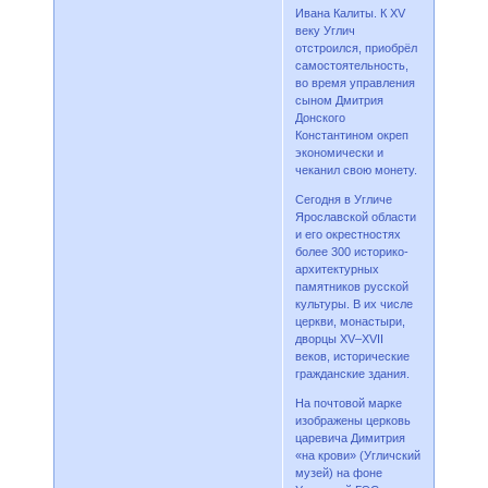
Ивана Калиты. К XV
веку Углич
отстроился, приобрёл
самостоятельность,
во время управления
сыном Дмитрия
Донского
Константином окреп
экономически и
чеканил свою монету.
Сегодня в Угличе
Ярославской области
и его окрестностях
более 300 историко-
архитектурных
памятников русской
культуры. В их числе
церкви, монастыри,
дворцы XV–XVII
веков, исторические
гражданские здания.
На почтовой марке
изображены церковь
царевича Димитрия
«на крови» (Угличский
музей) на фоне