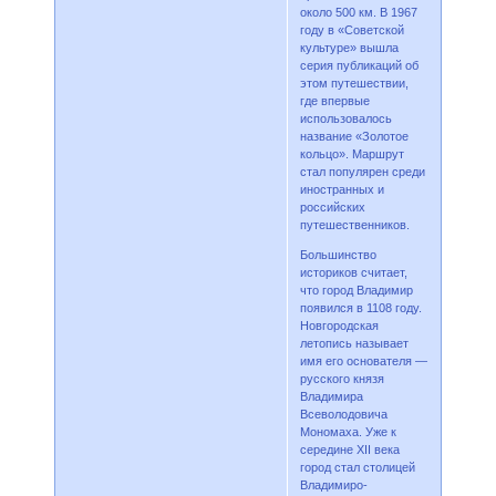
около 500 км. В 1967
году в «Советской
культуре» вышла
серия публикаций об
этом путешествии,
где впервые
использовалось
название «Золотое
кольцо». Маршрут
стал популярен среди
иностранных и
российских
путешественников.
Большинство
историков считает,
что город Владимир
появился в 1108 году.
Новгородская
летопись называет
имя его основателя —
русского князя
Владимира
Всеволодовича
Мономаха. Уже к
середине XII века
город стал столицей
Владимиро-