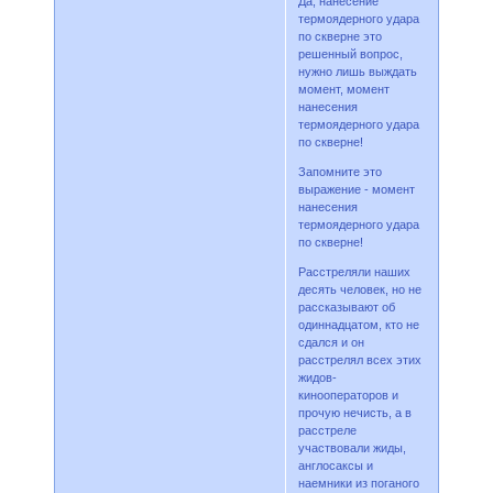
Да, нанесение
термоядерного удара
по скверне это
решенный вопрос,
нужно лишь выждать
момент, момент
нанесения
термоядерного удара
по скверне!
Запомните это
выражение - момент
нанесения
термоядерного удара
по скверне!
Расстреляли наших
десять человек, но не
рассказывают об
одиннадцатом, кто не
сдался и он
расстрелял всех этих
жидов-
кинооператоров и
прочую нечисть, а в
расстреле
участвовали жиды,
англосаксы и
наемники из поганого