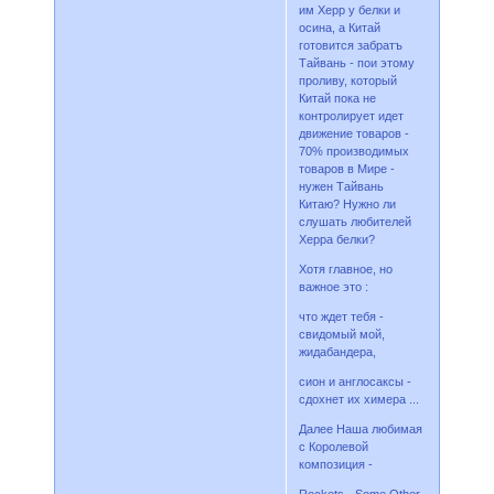
им Херр у белки и
осина, а Китай
готовится забратъ
Тайвань - пои этому
проливу, который
Китай пока не
контролирует идет
движение товаров -
70% производимых
товаров в Мире -
нужен Тайвань
Китаю? Нужно ли
слушать любителей
Херра белки?
Хотя главное, но
важное это :
что ждет тебя -
свидомый мой,
жидабандера,
сион и англосаксы -
сдохнет их химера ...
Далее Наша любимая
с Королевой
композиция -