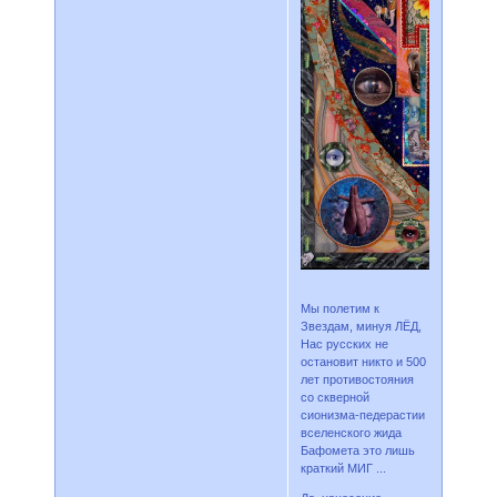
Мы полетим к
Звездам, минуя ЛЁД,
Нас русских не
остановит никто и 500
лет противостояния
со скверной
сионизма-педерастии
вселенского жида
Бафомета это лишь
краткий МИГ ...