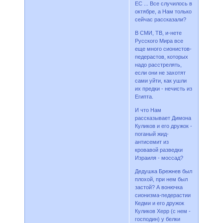
ЕС ... Все случилось в
октябре, а Нам только
сейчас рассказали?
В СМИ, ТВ, и-нете
Русского Мира все
еще много сионистов-
педерастов, которых
надо расстрелять,
если они не захотят
сами уйти, как ушли
их предки - нечисть из
Египта.
И что Нам
рассказывает Димона
Куликов и его дружок -
поганый жид-
антисемит из
кровавой разведки
Израиля - моссад?
Дедушка Брежнев был
плохой, при нем был
застой? А вонючка
сионизма-педерастии
Кедми и его дружок
Куликов Херр (с нем -
господин) у белки