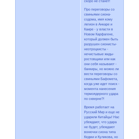
скоро не станет!
Про переговоры со
свиньями сиона-
содома, имя кому
легион в Анкаре и
Каире - у власти в
Новом Карфагене,
который должен быть
разрушен сионисты-
неотроцкисты -
нечистывые жиды-
ростовщики или как
они себя называют -
банкиры, но можно ли
вести переговоры со
свиньями Бафомета,
когда уже идет поиск -
момента нанесения
термоядерного удара
по скверне?!
Время работает на
Русский Мир и еще не
ударили Китайцы! Нас
убеждают, что удара
не будет, убеждают
вонючки сиона типа
Кедми и Куликова, но