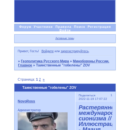
Форум
Участники
Правила
Поиск
Регистрация
Войти
Активные темы
Привет, Гость!
Войдите
или
зарегистрируйтесь
.
»
Геополитика Русского Мира
»
Минобороны России.
Главное
»
Таинственные "гобелены" ZOV
Страница:
1
2
»
Таинственные "гобелены" ZOV
1
Поделиться
2022-11-19 17:07:22
NovoRoss
Растерянность
Администратор
международного
сионизма //
Иллюстрации
- Магия