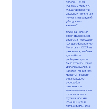
видели? Зачем
Русскому Миру эти
глашатаи повестки
анальных игр сиона и
половых извращений
ублюдочного
ханаана?
Дедушка Брежнев
сверг ставленников
сионизма-педерастии
Хрущева-Кагановича-
Молотова и СССР не
развалился, но Союз
нужно было
разбирать, нужно
было строитъ Новую
Империю русских и
народов России, без
мерзоты - разного
рода народцев-
русофобов,
спасенных и
возвеличенных - это
славные армяне-
грузины, все эти
чухонцы-чудь и
прочие пиплы, кого