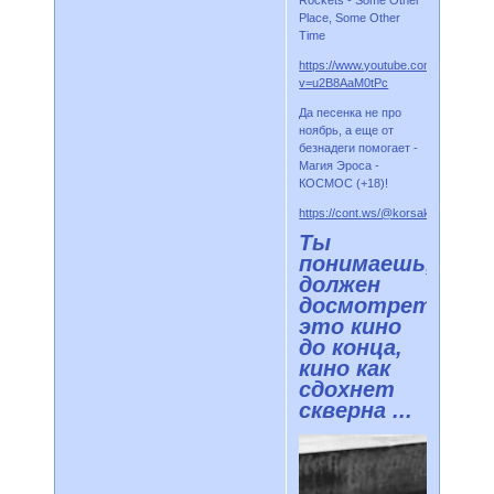
Rockets - Some Other
Place, Some Other
Time
https://www.youtube.com/watch?
v=u2B8AaM0tPc
Да песенка не про
ноябрь, а еще от
безнадеги помогает -
Магия Эроса -
КОСМОС (+18)!
https://cont.ws/@korsakow12/2422
Ты
понимаешь,
должен
досмотреть
это кино
до конца,
кино как
сдохнет
скверна ...