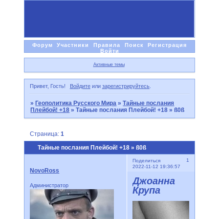
Форум
Участники
Правила
Поиск
Регистрация
Войти
Активные темы
Привет, Гость!
Войдите
или
зарегистрируйтесь
.
»
Геополитика Русского Мира
»
Тайные послания
Плейбой! +18
»
Тайные послания Плейбой! +18 » ß0ß
Страница:
1
Тайные послания Плейбой! +18 » ß0ß
1
Поделиться
2022-11-12 19:36:57
NovoRoss
Джоанна
Администратор
Крупа