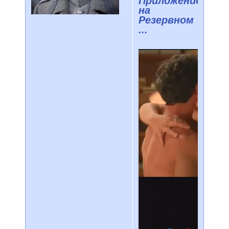
Приложение
на
Резервном
...