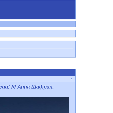
1
и! /// Анна Шафран,