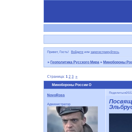
Привет, Гость!
Войдите
или
зарегистрируйтесь
.
»
Геополитика Русского Мира
»
Минобороны Рос
Страница:
1
2
3
»
Минобороны России O
Поделиться
2022
NovoRoss
Посвящ
Администратор
Эльбрус 