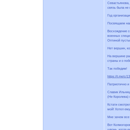
Севастьянова, 
связь была не 
Год организаци
Посвящаем наш
Восхождение с
военных специ
Оптиной пусты
Нет вершин, ко
На вершине ра
страны и о по
Так победим!
https://t.me/c/
Патриотично и
Славик Ильниц
(Не Королева) 
Кстати смотре
мой! Хотел ему
Мне зачем все 
Вот Колмогоров
швонь, когда е