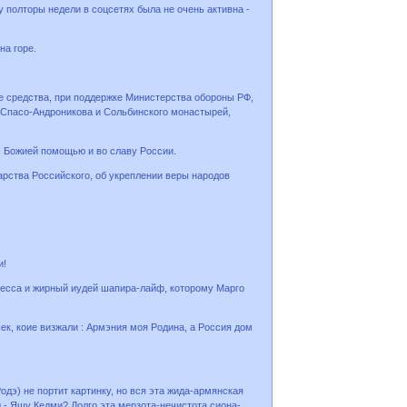
 полторы недели в соцсетях была не очень активна -
на горе.
 средства, при поддержке Министерства обороны РФ,
 Спасо-Андроникова и Сольбинского монастырей,
с Божией помощью и во славу России.
рства Российского, об укреплении веры народов
и!
Бесса и жирный иудей шапира-лайф, которому Марго
к, коие визжали : Армэния моя Родина, а Россия дом
одэ) не портит картинку, но вся эта жида-армянская
д - Яшу Кедми? Долго эта мерзота-нечистота сиона-