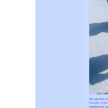
Мы сделали эт
России», в со
гражданских л