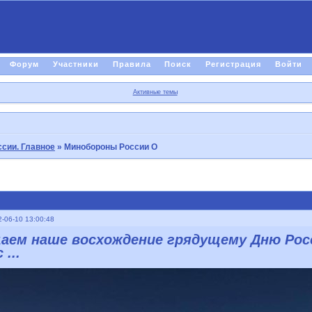
Форум
Участники
Правила
Поиск
Регистрация
Войти
Активные темы
сии. Главное
»
Минобороны России O
-06-10 13:00:48
аем наше восхождение грядущему Дню Росси
...