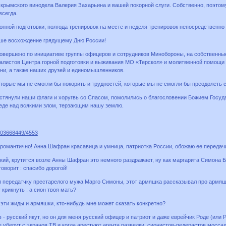
крымского винодела Валерия Захарьина и вашей покорной слуги. Собственно, поэтому
всегда.
онной подготовки, полгода тренировок на месте и неделя тренировок непосредственно 
е восхождение грядущему Дню России!
овершено по инициативе группы офицеров и сотрудников Минобороны, на собственные
алистов Центра горной подготовки и выживания МО «Терскол» и молитвенной помощи
ни, а также наших друзей и единомышленников.
торые мы не смогли бы покорить и трудностей, которые мы не смогли бы преодолеть 
стянули наши флаги и хоругвь со Спасом, помолились о благословении Божием Госуда
беде над всякими злом, терзающим нашу землю.
1303668449/4553
 романтично! Анна Шафран красавица и умница, патриотка России, обожаю ее передач
кий, крутится возле Анны Шафран это немного раздражает, ну как маргарита Симона 
говорит : спасибо дорогой!
л передатчку престарелого мужа Марго Симоны, этот армяшка рассказывал про армяше
 крикнуть : а сион твоя мать?
эти жиды и армяшки, кто-нибудь мне может сказать конкретно?
 - русский якут, но он для меня русский офицер и патриот и даже еврейчик Роде (или Р
е уберут с экранов ТВ и когда арестуют агента разведки сионистов-педерастов мосса