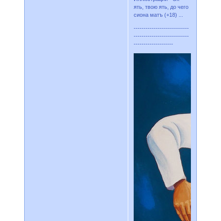
ять, твою ять, до чего
сиона матъ (+18) ...
----------------------------
----------------------------
--------------------