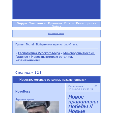
Форум
Участники
Правила
Поиск
Регистрация
Войти
Активные темы
Привет, Гость!
Войдите
или
зарегистрируйтесь
.
»
Геополитика Русского Мира
»
Минобороны России.
Главное
»
Новости, которые остались
незамеченными
Страница:
«
1
2
3
Новости, которые остались незамеченными
61
Поделиться
2024-05-12 13:52:28
NovoRoss
Новое
Администратор
правительство
Победы //
Новые