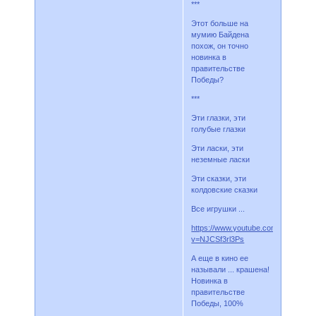
***
Этот больше на
мумию Байдена
похож, он точно
новинка в
правительстве
Победы?
***
Эти глазки, эти
голубые глазки
Эти ласки, эти
неземные ласки
Эти сказки, эти
колдовские сказки
Все игрушки ...
https://www.youtube.com/watch?
v=NJCSf3rl3Ps
А еще в кино ее
называли ... крашена!
Новинка в
правительстве
Победы, 100%