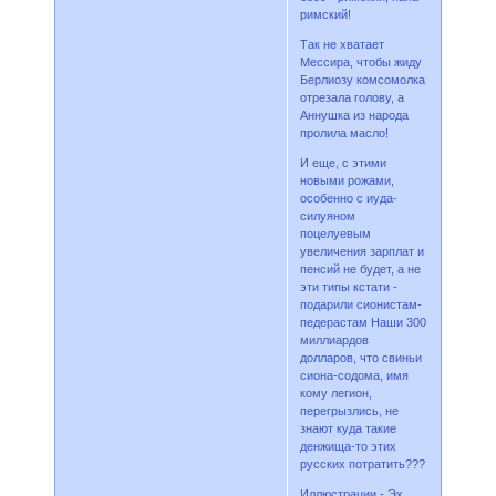
римский!
Так не хватает
Мессира, чтобы жиду
Берлиозу комсомолка
отрезала голову, а
Аннушка из народа
пролила масло!
И еще, с этими
новыми рожами,
особенно с иуда-
силуяном
поцелуевым
увеличения зарплат и
пенсий не будет, а не
эти типы кстати -
подарили сионистам-
педерастам Наши 300
миллиардов
долларов, что свиньи
сиона-содома, имя
кому легион,
перегрызлись, не
знают куда такие
денжища-то этих
русских потратить???
Иллюстрации - Эх