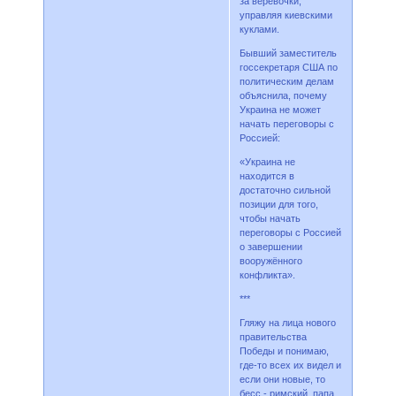
за верёвочки,
управляя киевскими
куклами.
Бывший заместитель
госсекретаря США по
политическим делам
объяснила, почему
Украина не может
начать переговоры с
Россией:
«Украина не
находится в
достаточно сильной
позиции для того,
чтобы начать
переговоры с Россией
о завершении
вооружённого
конфликта».
***
Гляжу на лица нового
правительства
Победы и понимаю,
где-то всех их видел и
если они новые, то
бесс - римский, папа