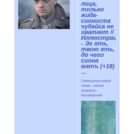
лица,
только
жида-
сиониста
чубайса не
хватает //
Иллюстрации
- Эх ять,
твою ять,
до чего
сиона
матъ (+18)
...
Совершенно новый
типаж - силуян
поцелуев -
бессмертный!