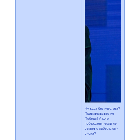
Ну куда без него, ага?
Правительство же
Победы! А кого
побеждаем, если не
секрет с либералом-
сиона?