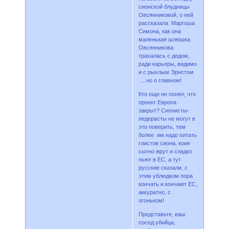
сионской блудницы
Овсянниковой, о ней
рассказала Маргоша
Симона, как она
маленькая шлюшка
Овсянникова
трахалась с дедом,
ради карьеры, видимо
и с рыхлым Эрнстом
..., но о главном!
Кто еще не понял, что
проект Европа
закрыт? Сионисты-
педерасты не могут в
это поверить, тем
более им надо питать
глистов сиона, коие
сытно жрут и сладко
пьют в ЕС, а тут
русские сказали, с
этим ублюдком пора
кончать и кончают ЕС,
аккуратно, с
огоньком!
Представьте, ваш
сосед убийца,