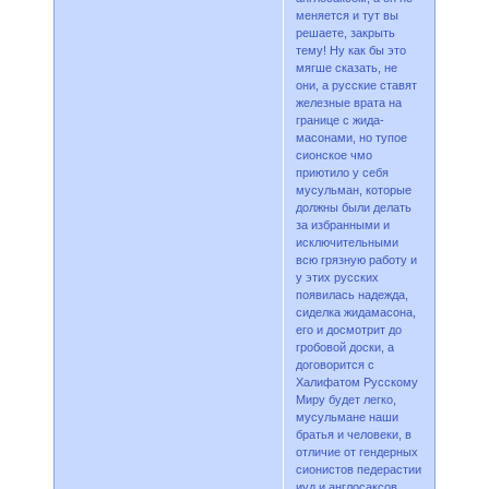
меняется и тут вы
решаете, закрыть
тему! Ну как бы это
мягше сказать, не
они, а русские ставят
железные врата на
границе с жида-
масонами, но тупое
сионское чмо
приютило у себя
мусульман, которые
должны были делать
за избранными и
исключительными
всю грязную работу и
у этих русских
появилась надежда,
сиделка жидамасона,
его и досмотрит до
гробовой доски, а
договорится с
Халифатом Русскому
Миру будет легко,
мусульмане наши
братья и человеки, в
отличие от гендерных
сионистов педерастии
иуд и англосаксов,