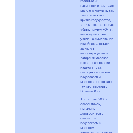
грабитель и
насильник и вам надо
мало его кормить, как
только наступает
кризис государства,
это чмо пытается вас
убить, причем убить,
как подобное чмо
убило 100 миллионов
индейцев, а остаки
загнало в
концентрационные
лагеря, жидовское
слово - резервации,
надеюсь туда
посодют сионистов-
педерастов и
масонов-англосаксов,
тех кто переживут
Великий Хаос!
Так вот, вы 500 лет
оборонялись,
пытались
договориться с
сионистом-
педерастом и
масоном-
англосаксом, а он не