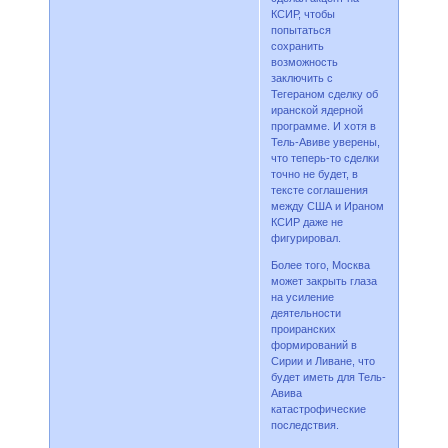
КСИР, чтобы
попытаться
сохранить
возможность
заключить с
Тегераном сделку об
иранской ядерной
программе. И хотя в
Тель-Авиве уверены,
что теперь-то сделки
точно не будет, в
тексте соглашения
между США и Ираном
КСИР даже не
фигурировал.
Более того, Москва
может закрыть глаза
на усиление
деятельности
проиранских
формирований в
Сирии и Ливане, что
будет иметь для Тель-
Авива
катастрофические
последствия.