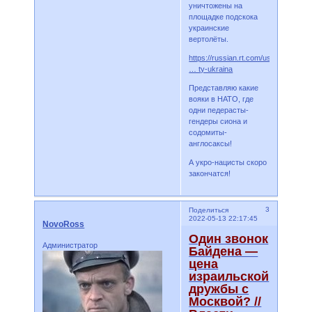
уничтожены на
площадке подскока
украинские
вертолёты.
https://russian.rt.com/ussr/news/10
… ty-ukraina
Представляю какие
вояки в НАТО, где
одни педерасты-
гендеры сиона и
содомиты-
англосаксы!
А укро-нацисты скоро
закончатся!
3
Поделиться
2022-05-13 22:17:45
NovoRoss
Один звонок
Администратор
Байдена —
цена
израильской
дружбы с
Москвой? //