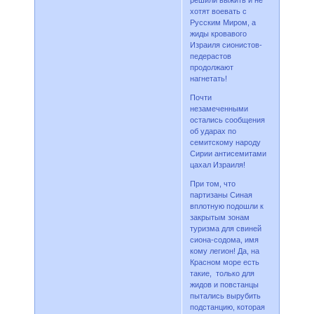
решили выжить и не
хотят воевать с
Русским Миром, а
жиды кровавого
Израиля сионистов-
педерастов
продолжают
нагнетать!
Почти
незамеченными
остались сообщения
об ударах по
семитскому народу
Сирии антисемитами
цахал Израиля!
При том, что
партизаны Синая
вплотную подошли к
закрытым зонам
туризма для свиней
сиона-содома, имя
кому легион! Да, на
Красном море есть
такие, только для
жидов и повстанцы
пытались вырубить
подстанцию, которая