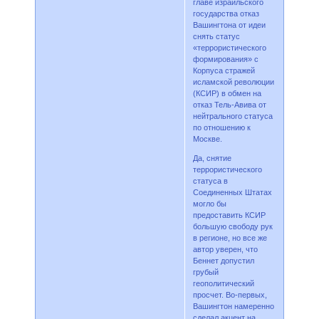
главе израильского
государства отказ
Вашингтона от идеи
снять статус
«террористического
формирования» с
Корпуса стражей
исламской революции
(КСИР) в обмен на
отказ Тель-Авива от
нейтрального статуса
по отношению к
Москве.
Да, снятие
террористического
статуса в
Соединенных Штатах
могло бы
предоставить КСИР
большую свободу рук
в регионе, но все же
автор уверен, что
Беннет допустил
грубый
геополитический
просчет. Во-первых,
Вашингтон намеренно
сделал акцент на