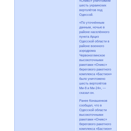
«Оникс» уничтожили
шесть украинских
вертолётов под
Одессой.
«По уточнённым
данным, ночью в
районе населённого
пункта Арциз
Одесской области в
районе военного
аэродрома
Червоноглинское
высокоточными
ракетами «Оникс»
берегового ракетного
комплекса «Бастион»
было уничтожено
шесть вертолётов
Ми-8 и Ми-24», —
сказал он.
Ранее Конашенков
сообщал, что в
Одесской области
высокоточными
ракетами «Оникс»
берегового ракетного
комплекса «Бастион»