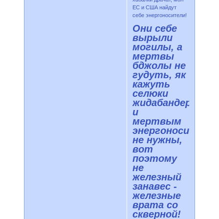
ЕС и США найдут
себе энергоносители!
Они себе
вырыли
могилы, а
мертвы
бджолы не
гудуть, як
кажуть
селюки
жидабандеры
и
мертвым
энергоносители
не нужны,
вот
поэтому
не
железный
занавес -
железные
врата со
скверной!