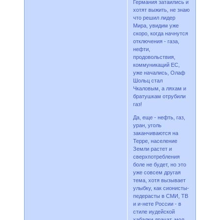
Германия затаились и
хотят выжить, не знаю
что решил лидер
Мира, увидим уже
скоро, когда начнутся
отключения - газа,
нефти,
продовольствия,
коммуникаций ЕС,
уже начались, Олаф
Шольц стал
Чкаловым, а ляхам и
братушкам отрубили
газ!
Да, еще - нефть, газ,
уран, уголь
заканчиваются на
Терре, население
Земли растет и
сверхпотребления
боле не будет, но это
уже совсем другая
тема, хотя вызывает
улыбку, как сионисты-
педерасты в СМИ, ТВ
и и-нете России - в
стиле иудейской
хабалки драчат, мол