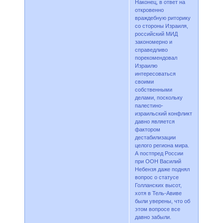
Наконец, в ответ на
откровенно
враждебную риторику
со стороны Израиля,
российский МИД
закономерно и
справедливо
порекомендовал
Израилю
интересоваться
своими
собственными
делами, поскольку
палестино-
израильский конфликт
давно является
фактором
дестабилизации
целого региона мира.
А постпред России
при ООН Василий
Небензя даже поднял
вопрос о статусе
Голланских высот,
хотя в Тель-Авиве
были уверены, что об
этом вопросе все
давно забыли.