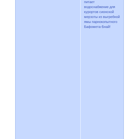
питает
водоснабжение для
курортов сионской
мерзоты из выгребной
ямы парнокопытного
Бафомета-Бнай!