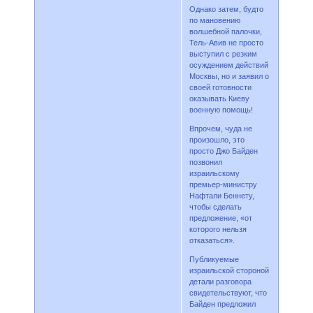
Однако затем, будто
по мановению
волшебной палочки,
Тель-Авив не просто
выступил с резким
осуждением действий
Москвы, но и заявил о
своей готовности
оказывать Киеву
военную помощь!
Впрочем, чуда не
произошло, это
просто Джо Байден
позвонил
израильскому
премьер-министру
Нафтали Беннету,
чтобы сделать
предложение, «от
которого нельзя
отказаться».
Публикуемые
израильской стороной
детали разговора
свидетельствуют, что
Байден предложил