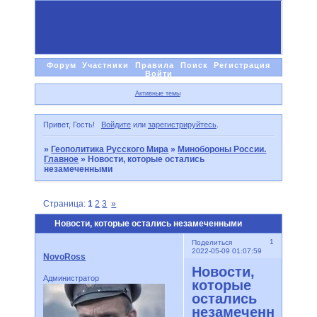
Форум
Участники
Правила
Поиск
Регистрация
Войти
Активные темы
Привет, Гость!
Войдите
или
зарегистрируйтесь
.
»
Геополитика Русского Мира
»
Минобороны России.
Главное
»
Новости, которые остались
незамеченными
Страница:
1
2
3
»
Новости, которые остались незамеченными
1
Поделиться
2022-05-09 01:07:59
NovoRoss
Новости,
Администратор
которые
остались
незамеченными