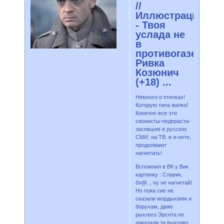
//
Иллюстрации
- Твоя
услада не
в
противогазе,
Ривка
Козюнич
(+18) ...
Немного о птичках!
Которую типа жалко!
Конечно все эти
сионисты-педерасты
засевшие в русских
СМИ, на ТВ, в и-нете,
продолжают
нагнетать!
Вспомнил в ВК у Вик
картинку : Славик,
бл@.., ну не нагнетай!
Но пока сие не
сказали мордыхаям и
борухам, даже
рыхлого Эрснта не
наказали за выходку