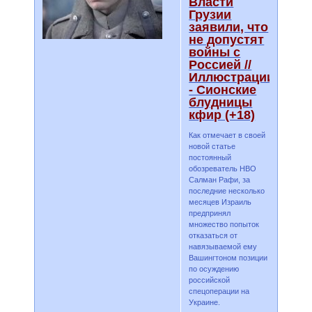
Власти
Грузии
заявили, что
не допустят
войны с
Россией //
Иллюстрации
- Сионские
блудницы
кфир (+18)
Как отмечает в своей
новой статье
постоянный
обозреватель НВО
Салман Рафи, за
последние несколько
месяцев Израиль
предпринял
множество попыток
отказаться от
навязываемой ему
Вашингтоном позиции
по осуждению
российской
спецоперации на
Украине.