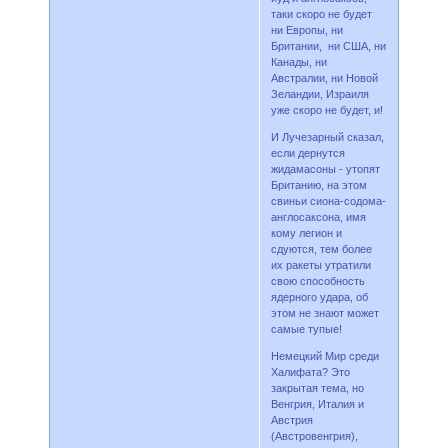
таки скоро не будет
ни Европы, ни
Британии, ни США, ни
Канады, ни
Австралии, ни Новой
Зеландии, Израиля
уже скоро не будет, и!
И Лучезарный сказал,
если дернутся
жидамасоны - утопят
Британию, на этом
свиньи сиона-содома-
англосаксона, имя
кому легион и
сдуются, тем более
их ракеты утратили
свою способность
ядерного удара, об
этом не знают может
самые тупые!
Немецкий Мир среди
Халифата? Это
закрытая тема, но
Венгрия, Италия и
Австрия
(Австровенгрия),