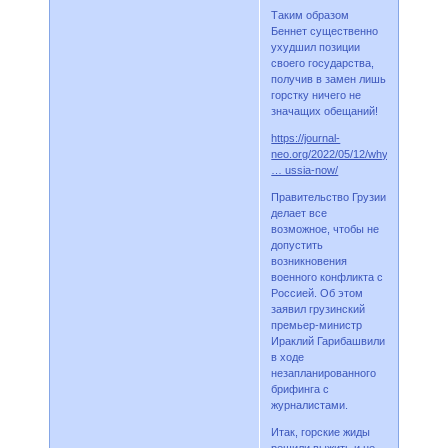
Таким образом
Беннет существенно
ухудшил позиции
своего государства,
получив в замен лишь
горстку ничего не
значащих обещаний!
https://journal-
neo.org/2022/05/12/why-
… ussia-now/
Правительство Грузии
делает все
возможное, чтобы не
допустить
возникновения
военного конфликта с
Россией. Об этом
заявил грузинский
премьер-министр
Ираклий Гарибашвили
в ходе
незапланированного
брифинга с
журналистами.
Итак, горские жиды