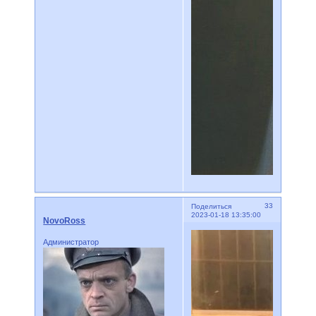
33
Поделиться
2023-01-18 13:35:00
NovoRoss
Администратор