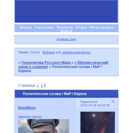
Форум
Участники
Правила
Поиск
Регистрация
Войти
Активные темы
Привет, Гость!
Войдите
или
зарегистрируйтесь
.
»
Геополитика Русского Мира
»
» Юмористический
юмор о главном!
»
Политическая сатира / МиР /
Европа
Страница:
«
1
2
Политическая сатира / МиР / Европа
31
Поделиться
2022-10-18 18:44:35
NovoRoss
Администратор