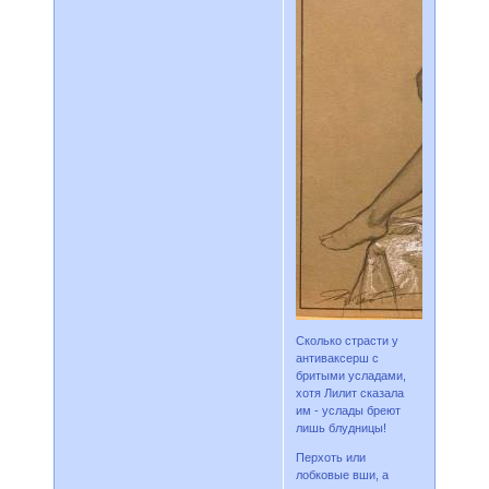
Сколько страсти у
антиваксерш с
бритыми усладами,
хотя Лилит сказала
им - услады бреют
лишь блудницы!
Перхоть или
лобковые вши, а