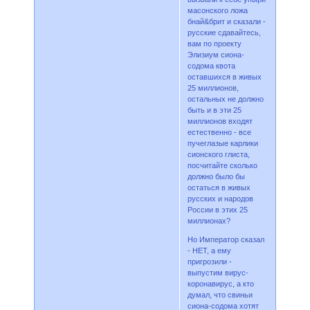
масонского ложа
бнай&брит и сказали -
русские сдавайтесь,
вам по проекту
Элизиум сиона-
содома квота
оставшихся в живых
25 миллионов,
остальных не должно
быть и в эти 25
миллионов входят
естественно - все
пучеглазые карлики
сионского глиста,
посчитайте сколько
должно было бы
остаться в живых
русских и народов
России в этих 25
миллионах?
Но Император сказал
- НЕТ, а ему
пригрозили -
выпустим вирус-
коронавирус, а кто
думал, что свиньи
сиона-содома хотят