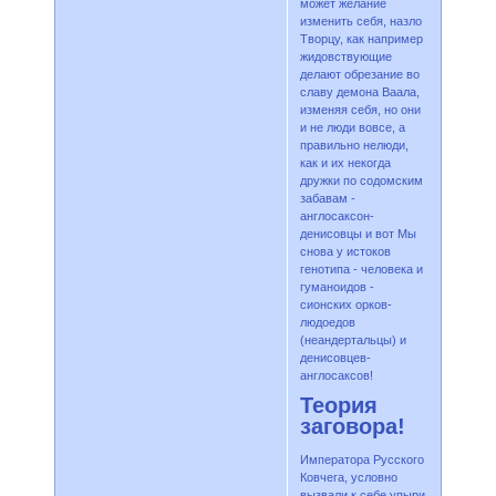
может желание
изменить себя, назло
Творцу, как например
жидовствующие
делают обрезание во
славу демона Ваала,
изменяя себя, но они
и не люди вовсе, а
правильно нелюди,
как и их некогда
дружки по содомским
забавам -
англосаксон-
денисовцы и вот Мы
снова у истоков
генотипа - человека и
гуманоидов -
сионских орков-
людоедов
(неандертальцы) и
денисовцев-
англосаксов!
Теория
заговора!
Императора Русского
Ковчега, условно
вызвали к себе упыри