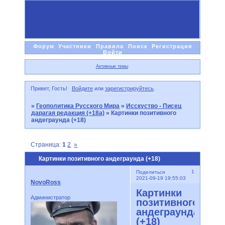
Форум
Участники
Правила
Поиск
Регистрация
Войти
Активные темы
Привет, Гость!
Войдите
или
зарегистрируйтесь
.
»
Геополитика Русского Мира
»
Исскуство - Писец
дарагая редакция (+18а)
»
Картинки позитивного
андеграунда (+18)
Страница:
1
2
»
Картинки позитивного андеграунда (+18)
1
Поделиться
2021-09-19 19:55:03
NovoRoss
Картинки
Администратор
позитивного
андеграунда
(+18)