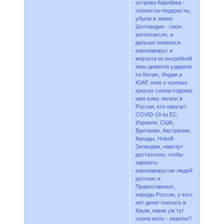
острова Карибика -
сионисты-педерасты,
убыли в замки
Шотландии - сион-
англосаксон, а
дальше появился
коронавирус и
мерзота из выгребной
ямы диавола ударила
по Китаю, Индии и
ЮАР, зная о чумных
крысах сиона-содома,
имя кому легион в
России, кто навезут
COVID-19 из ЕС,
Израиля, США,
Британии, Австралии,
Канады, Новой
Зеландии, навезут
достаточно, чтобы
заразить
коронавирусом людей
русских и
Православных,
народы России, у кого
нет денег поехать в
Крым, какие уж тут
сиона мать - европы?