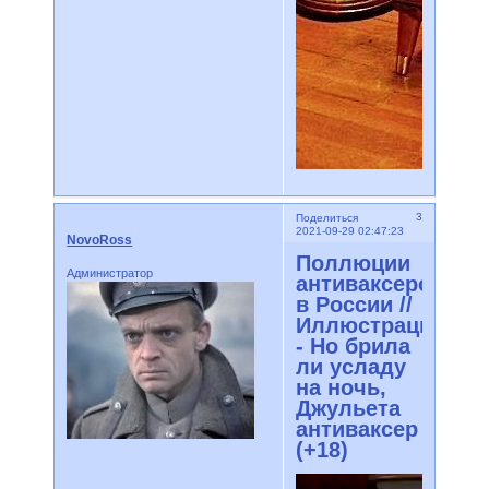
3
Поделиться
2021-09-29 02:47:23
NovoRoss
Поллюции
Администратор
антиваксеров
в России //
Иллюстрации
- Но брила
ли усладу
на ночь,
Джульета
антиваксер
(+18)