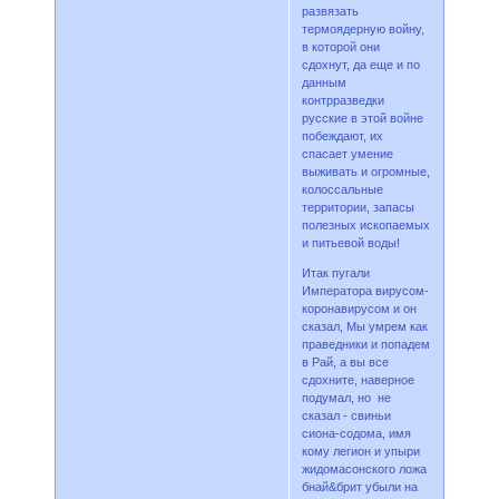
развязать
термоядерную войну,
в которой они
сдохнут, да еще и по
данным
контрразведки
русские в этой войне
побеждают, их
спасает умение
выживать и огромные,
колоссальные
территории, запасы
полезных ископаемых
и питьевой воды!
Итак пугали
Императора вирусом-
коронавирусом и он
сказал, Мы умрем как
праведники и попадем
в Рай, а вы все
сдохните, наверное
подумал, но не
сказал - свиньи
сиона-содома, имя
кому легион и упыри
жидомасонского ложа
бнай&брит убыли на