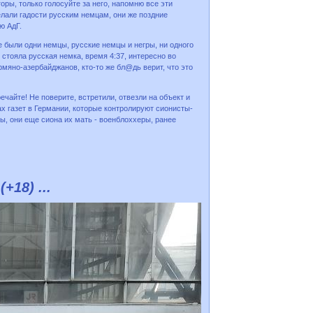
ры, только голосуйте за него, напомню все эти
елали гадости русским немцам, они же поздние
ю АдГ.
 были одни немцы, русские немцы и негры, ни одного
 стояла русская немка, время 4:37, интересно во
рмяно-азербайджанов, кто-то же бл@дь верит, что это
ечайте! Не поверите, встретили, отвезли на объект и
ах газет в Германии, которые контролируют сионисты-
ы, они еще сиона их мать - военблоххеры, ранее
18) ...