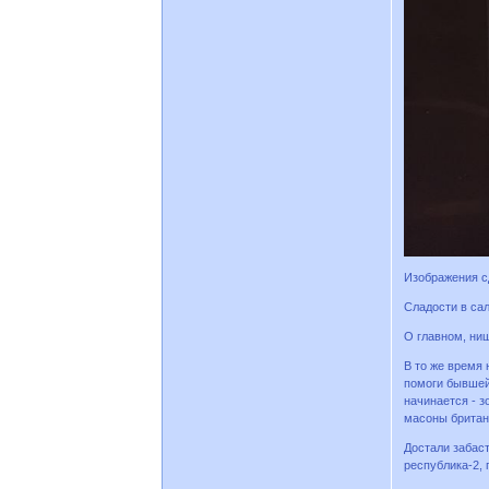
Изображения с
Сладости в сал
О главном, нищ
В то же время 
помоги бывшей 
начинается - 
масоны британ
Достали забаст
республика-2, 