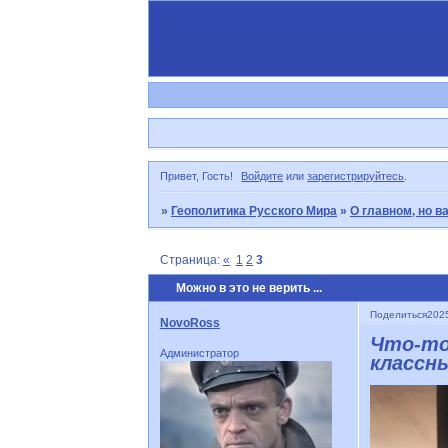
Привет, Гость!
Войдите
или
зарегистрируйтесь
.
»
Геополитика Русского Мира
»
О главном, но ва
Страница:
«
1
2
3
Можно в это не верить ...
Поделиться
2025
NovoRoss
Что-то
Администратор
классны