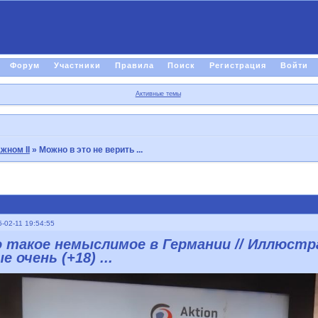
Форум
Участники
Правила
Поиск
Регистрация
Войти
Активные темы
жном II
»
Можно в это не верить ...
-02-11 19:54:55
 такое немыслимое в Германии // Иллюстр
е очень (+18) ...