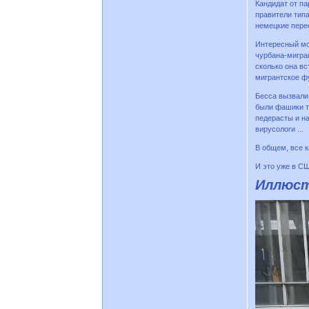
Кандидат от па
правители типа
немецкие перес
Интересный мо
чурбана-мигран
сколько она вс
мигрантское фу
Бесса вызвали 
были фашики та
педерасты и на
вирусологи ...
В общем, все к
И это уже в СШ
Иллюстр