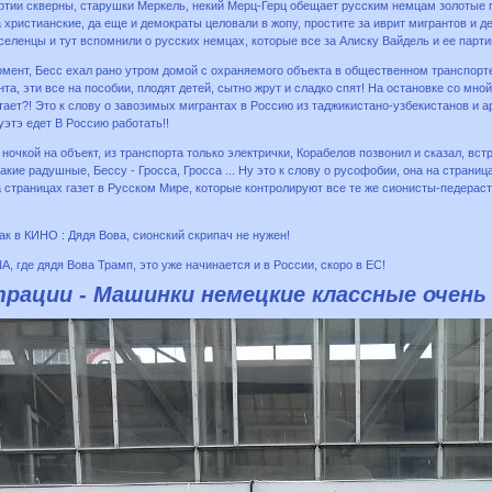
ртии скверны, старушки Меркель, некий Мерц-Герц обещает русским немцам золотые го
 христианские, да еще и демократы целовали в жопу, простите за иврит мигрантов и д
еленцы и тут вспомнили о русских немцах, которые все за Алиску Вайдель и ее парти
мент, Бесс ехал рано утром домой с охраняемого объекта в общественном транспорте
та, эти все на пособии, плодят детей, сытно жрут и сладко спят! На остановке со мной
тает?! Это к слову о завозимых мигрантах в Россию из таджикистано-узбекистанов и а
этэ едет В Россию работать!!
ночкой на объект, из транспорта только электрички, Корабелов позвонил и сказал, встр
кие радушные, Бессу - Гросса, Гросса ... Ну это к слову о русофобии, она на страниц
 страницах газет в Русском Мире, которые контролируют все те же сионисты-педераст
ак в КИНО : Дядя Вова, сионский скрипач не нужен!
А, где дядя Вова Трамп, это уже начинается и в России, скоро в ЕС!
ации - Машинки немецкие классные очень (+