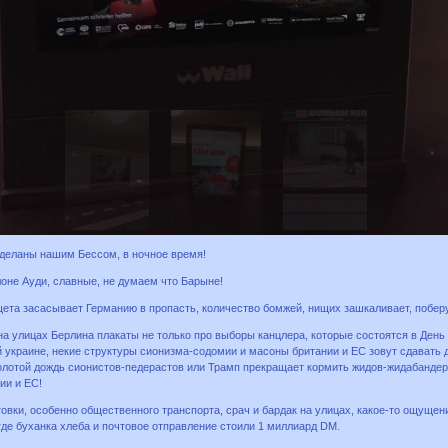
деланы нашим Бессом, в ночное время!
оне Ауди, славные, не думаем что Барыне!
ета засасывает Германию в пропасть, количество бомжей, нищих зашкаливает, поберу
на улицах Берлина плакаты не только про выборы канцлера, которые состоятся в День
украине, некие структуры сионизма-содомии и масоны британии и ЕС зовут сдавать д
золотой дождь сионистов-педерастов или Трамп прекращает кормить жидов-жидабандер
ии и ЕС!
овки, особенно общественного транспорта, срач и бардак на улицах, какое-то ощуще
где буханка хлеба и почтовое отправление стоили 1 миллиард DM.