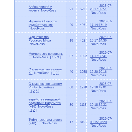
2026-07-
Война свиней у
21
523
20 17:39:51
корыта
NovoRoss
NovoRoss
Израиль / Новости
2026-07-
иудействующих
20
406
17 14:17:19
NovoRoss
NovoRoss
Одиночество
2026-07-
Русского Мира
18
462
15 17:14:36
NovoRoss
NovoRoss
2026-07-
Можно в это не верить
67
1852
14 17:36:41
...
NovoRoss
[
1
2
3
]
NovoRoss
2026-07-
О главном, но важном
40
1058
12 20:10:16
XII
NovoRoss
[
1
2
]
NovoRoss
О главном, но важном
2026-07-
VII-A»
NovoRoss
68
1278
12 18:42:01
[
1
2
3
]
NovoRoss
еврейства гендерной
2026-07-
содомии и Бафомета
30
1115
10 18:32:32
(+18)
NovoRoss
NovoRoss
[
1
2
]
2026-07-
Туфля, эротика и секс
17
815
09 15:37:20
(+18) ...
NovoRoss
NovoRoss