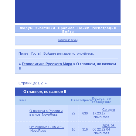
Форум
Участники
Правила
Поиск
Регистрация
Войти
Активные темы
Привет, Гость!
Войдите
или
зарегистрируйтесь
.
»
Геополитика Русского Мира
»
О главном, но важном
II
Страница:
1
2
»
О главном, но важном II
Последнее
Тема
Ответов
Просмотров
сообщение
Сегодня
О важном в России и
22
630
17:23:17
в мире
NovoRoss
NovoRoss
2026-08-
Отношения США и ЕС
16
316
06 22:22:04
NovoRoss
NovoRoss