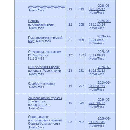
2026-08-
wwwwwwwwwwwwwwww
19
819
06 12:25:12
NovoRoss
NovoRoss
Советы
2026-08-
психоаналитикам
12
358
03 15:13:14
NovoRoss
NovoRoss
2026-08-
Постапокалиптический
21
605
01 21:09:51
Мир
NovoRoss
NovoRoss
О главном, но важном
2026-08-
IV
NovoRoss
121
1770
01 14:06:49
[
1
2
3
4
5
]
NovoRoss
Они заставят Европу
2026-07-
целовать России руки
18
281
31 15:31:12
NovoRoss
NovoRoss
2026-07-
Слабости в жизни
19
707
28 18:37:46
NovoRoss
NovoRoss
Ханаанские контрасты
2026-07-
: сионисты-
16
549
26 13:06:37
педерасты-2 ...
NovoRoss
NovoRoss
Cовещание с
2026-07-
постоянными членами
22
497
24 11:16:34
Совета безопасности
NovoRoss
NovoRoss