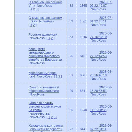
О главном, но важном
2026-07-
VII »
NovoRoss
82
1565
02 22:49:07
[
1
2
3
]
NovoRoss
О главном, но важном
2026-07-
II XXX
NovoRoss
33
1061
01 22:13:11
[
1
2
]
NovoRoss
2026-06-
Русские археологи
33
1016
27 16:34:10
NovoRoss
[
1
2
]
NovoRoss
Конец пути
международного
2026-06-
сионизма (Мирового
26
846
27 12:44:53
еврейства Бафомета)
NovoRoss
NovoRoss
2026-06-
Кровавая империя
31
800
26 16:48:18
лжи!
NovoRoss
[
1
2
]
NovoRoss
Совет по внешней и
2026-06-
оборонной политике
29
661
13 20:57:51
NovoRoss
NovoRoss
США это власть
упырей жидомасонов
2026-06-
на крови
66
1240
11 15:08:38
человечества!
NovoRoss
NovoRoss
[
1
2
3
]
Ханаанские контрасты
2026-06-
: сионисты-педерасты
22
844
07 22:31:11