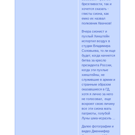
брезгливости, так и
хочется сказать -
глисты сиона, как
емко их назвал
полковник Квачков!
Вчера сионист и
пухлый Хинштейн
испортил воздух в
студии Владимира
Соловьева, то ли еще
будет, когда начнется
битва за кресло
президента России,
когда эти пухлые
хинштейны, не
служившие в армии и
странным образом
оказавшиеся в ГД,
хотя я лично за него
не голосовал, еще
вскроют свою личину
все эти сиона мать
патриоты, голубой
Луны шма-исраэль ...
Далее фотографии и
видео Дженнифер