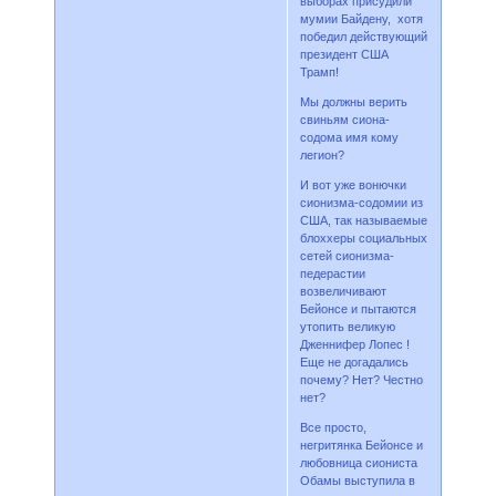
выборах присудили
мумии Байдену, хотя
победил действующий
президент США
Трамп!
Мы должны верить
свиньям сиона-
содома имя кому
легион?
И вот уже вонючки
сионизма-содомии из
США, так называемые
блоххеры социальных
сетей сионизма-
педерастии
возвеличивают
Бейонсе и пытаются
утопить великую
Дженнифер Лопес !
Еще не догадались
почему? Нет? Честно
нет?
Все просто,
негритянка Бейонсе и
любовница сиониста
Обамы выступила в