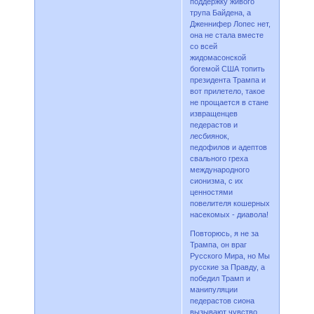
поддержку живого
трупа Байдена, а
Дженнифер Лопес нет,
она не стала вместе
со всей
жидомасонской
богемой США топить
президента Трампа и
вот прилетело, такое
не прощается в стане
извращенцев
педерастов и
лесбиянок,
педофилов и адептов
свального греха
международного
сионизма, с их
ценностями
повелителя кошерных
насекомых - диавола!
Повторюсь, я не за
Трампа, он враг
Русского Мира, но Мы
русские за Правду, а
победил Трамп и
манипуляции
педерастов сиона
вызывают чувство