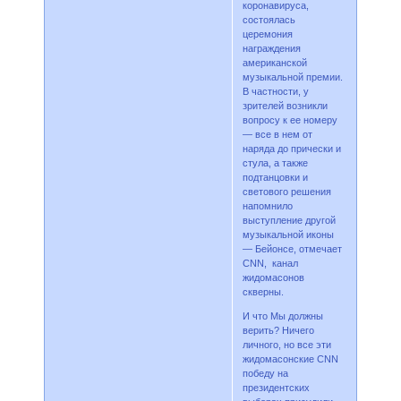
коронавируса,
состоялась
церемония
награждения
американской
музыкальной премии.
В частности, у
зрителей возникли
вопросу к ее номеру
— все в нем от
наряда до прически и
стула, а также
подтанцовки и
светового решения
напомнило
выступление другой
музыкальной иконы
— Бейонсе, отмечает
CNN, канал
жидомасонов
скверны.
И что Мы должны
верить? Ничего
личного, но все эти
жидомасонские CNN
победу на
президентских