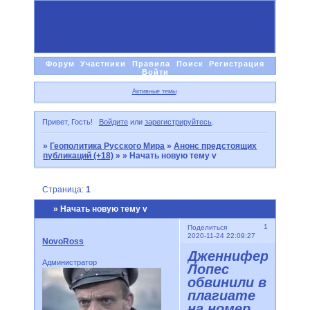
Форум
Участники
Правила
Поиск
Регистрация
Войти
Активные темы
Привет, Гость!
Войдите
или
зарегистрируйтесь
.
»
Геополитика Русского Мира
»
Анонс предстоящих
публикаций (+18)
»
» Начать новую тему v
Страница:
1
» Начать новую тему v
1
Поделиться
2020-11-24 22:09:27
NovoRoss
Дженнифер
Администратор
Лопес
обвинили в
плагиате
на номер