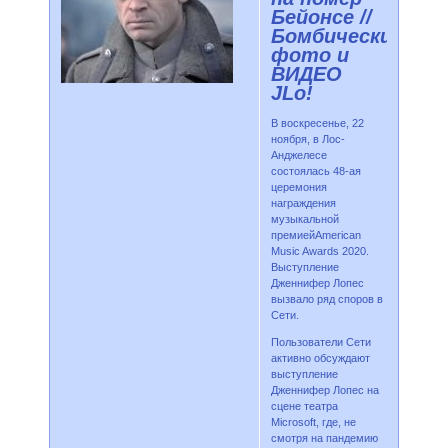
Бейонсе //
Бомбические
фото и
ВИДЕО
JLo!
В воскресенье, 22
ноября, в Лос-
Анджелесе
состоялась 48-ая
церемония
награждения
музыкальной
премиейAmerican
Music Awards 2020.
Выступление
Дженнифер Лопес
вызвало ряд споров в
Сети.
Пользователи Сети
активно обсуждают
выступление
Дженнифер Лопес на
сцене театра
Microsoft, где, не
смотря на пандемию