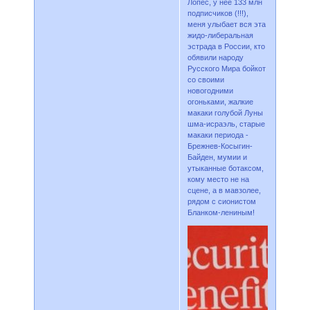
Лопес, у нее 133 млн
подписчиков (!!!),
меня улыбает вся эта
жидо-либеральная
эстрада в России, кто
обявили народу
Русского Мира бойкот
со своими
новогодними
огоньками, жалкие
макаки голубой Луны
шма-исраэль, старые
макаки периода -
Брежнев-Косыгин-
Байден, мумии и
утыканные ботаксом,
кому место не на
сцене, а в мавзолее,
рядом с сионистом
Бланком-лениным!