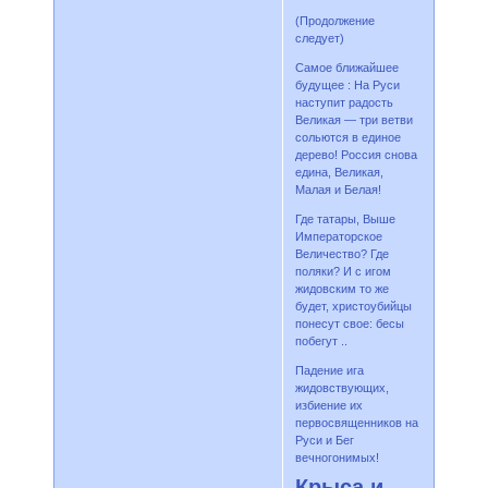
(Продолжение
следует)
Самое ближайшее
будущее : На Руси
наступит радость
Великая — три ветви
сольются в единое
дерево! Россия снова
едина, Великая,
Малая и Белая!
Где татары, Выше
Императорское
Величество? Где
поляки? И с игом
жидовским то же
будет, христоубийцы
понесут свое: бесы
побегут ..
Падение ига
жидовствующих,
избиение их
первосвященников на
Руси и Бег
вечногонимых!
Крыса и