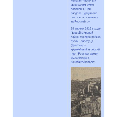
Константинополь и
Иерусалим будут
полонены. При
разделе Турции она
почти вся останется
за Россией...»
18 апреля 1916 в ходе
Первой мировой
войны русские войска
взяли Трапезунд
(Трабзон) –
крупнейший турецкий
порт. Русская армия
была близка к
Константинополю!