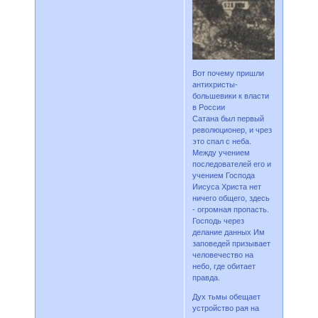
Вот почему пришли
антихристы-
большевики к власти
в России
Сатана был первый
революционер, и чрез
это спал с неба.
Между учением
последователей его и
учением Господа
Иисуса Христа нет
ничего общего, здесь
- огромная пропасть.
Господь через
делание данных Им
заповедей призывает
человечество на
небо, где обитает
правда.
Дух тьмы обещает
устройство рая на