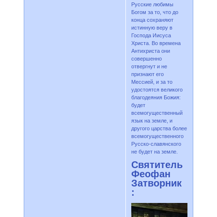
Русские любимы
Богом за то, что до
конца сохраняют
истинную веру в
Господа Иисуса
Христа. Во времена
Антихриста они
совершенно
отвергнут и не
признают его
Мессией, и за то
удостоятся великого
благодеяния Божия:
будет
всемогущественный
язык на земле, и
другого царства более
всемогущественного
Русско-славянского
не будет на земле.
Святитель
Феофан
Затворник
: