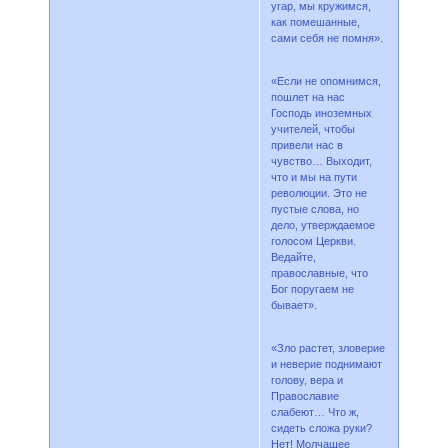
угар, мы кружимся,
как помешанные,
сами себя не помня».
«Если не опомнимся,
пошлет на нас
Господь иноземных
учителей, чтобы
привели нас в
чувство… Выходит,
что и мы на пути
революции. Это не
пустые слова, но
дело, утверждаемое
голосом Церкви.
Ведайте,
православные, что
Бог поругаем не
бывает».
«Зло растет, зловерие
и неверие поднимают
голову, вера и
Православие
слабеют… Что ж,
сидеть сложа руки?
Нет! Молчащее