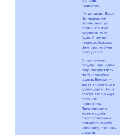
болтаешь,
черноризец:
- А где татары, Выше
Императорское
Величество? Где
поляки? И с игом
жидовским то же
будет. О том не
печалься, батюшка-
Царь: христоубийцы
понесут свое:
Стремительный
государь, пришедший
сюда, покарает всех.
На Руси наступит
радость Великая —
три ветви сольются в
единое дерево, бесы
побегут. России ждут
огромные
перспективы.
Предначертание
великой судьбы
станет возможным
благодаря Божьему
избраннику, стоящему
у власти.