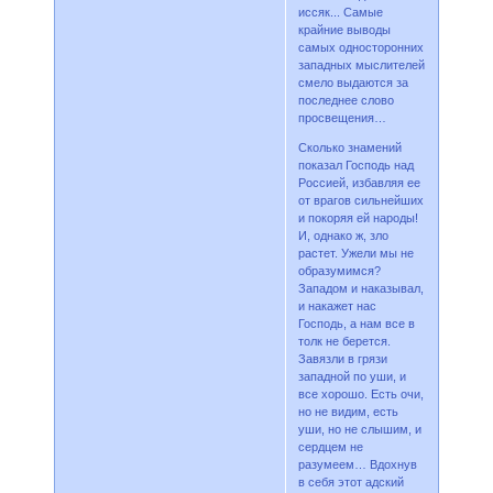
иссяк... Самые
крайние выводы
самых односторонних
западных мыслителей
смело выдаются за
последнее слово
просвещения…
Сколько знамений
показал Господь над
Россией, избавляя ее
от врагов сильнейших
и покоряя ей народы!
И, однако ж, зло
растет. Ужели мы не
образумимся?
Западом и наказывал,
и накажет нас
Господь, а нам все в
толк не берется.
Завязли в грязи
западной по уши, и
все хорошо. Есть очи,
но не видим, есть
уши, но не слышим, и
сердцем не
разумеем… Вдохнув
в себя этот адский