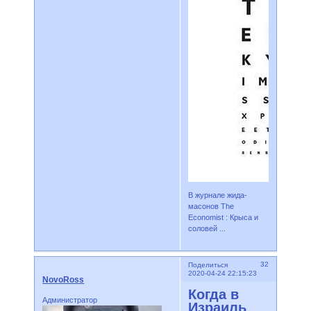
В журнале жида-
масонов The
Economist : Крыса и
соловей ...
32
Поделиться
2020-04-24 22:15:23
NovoRoss
Когда в
Администратор
Израиль