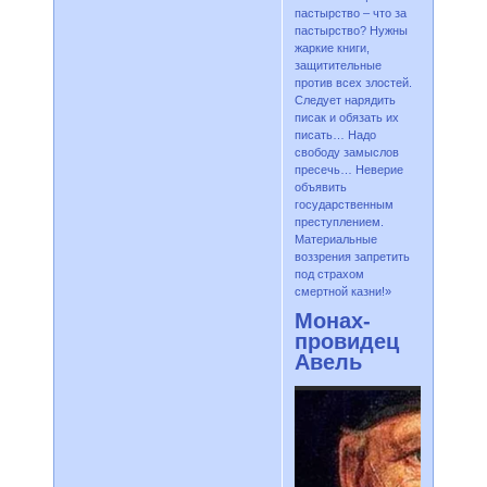
пастырство – что за
пастырство? Нужны
жаркие книги,
защитительные
против всех злостей.
Следует нарядить
писак и обязать их
писать… Надо
свободу замыслов
пресечь… Неверие
объявить
государственным
преступлением.
Материальные
воззрения запретить
под страхом
смертной казни!»
Монах-
провидец
Авель