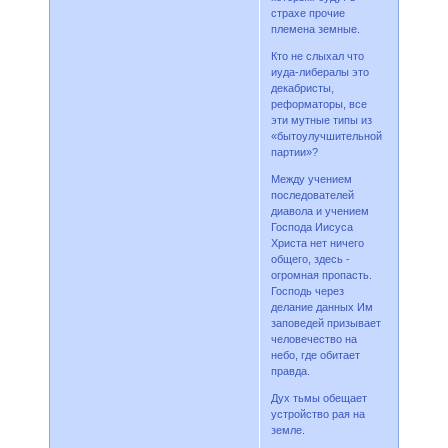
страхе прочие
племена земные.
Кто не слыхал что
иуда-либералы это
декабристы,
реформаторы, все
эти мутные типы из
«бытоулучшительной
партии»?
Между учением
последователей
диавола и учением
Господа Иисуса
Христа нет ничего
общего, здесь -
огромная пропасть.
Господь через
делание данных Им
заповедей призывает
человечество на
небо, где обитает
правда.
Дух тьмы обещает
устройство рая на
земле.