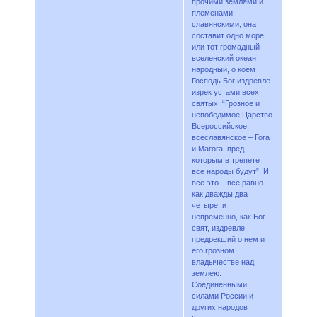
прочими землями и
племенами
славянскими, она
составит одно море
или тот громадный
вселенский океан
народный, о коем
Господь Бог издревле
изрек устами всех
святых: “Грозное и
непобедимое Царство
Всероссийское,
всеславянское – Гога
и Магога, пред
которым в трепете
все народы будут”. И
все это – все равно
как дважды два
четыре, и
непременно, как Бог
свят, издревле
предрекший о нем и
его грозном
владычестве над
землею.
Соединенными
силами России и
других народов