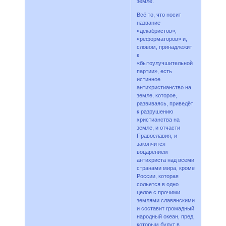
земле.
Всё то, что носит
название
«декабристов»,
«реформаторов» и,
словом, принадлежит
к
«бытоулучшительной
партии», есть
истинное
антихристианство на
земле, которое,
развиваясь, приведёт
к разрушению
христианства на
земле, и отчасти
Православия, и
закончится
воцарением
антихриста над всеми
странами мира, кроме
России, которая
сольется в одно
целое с прочими
землями славянскими
и составит громадный
народный океан, пред
которым будут в