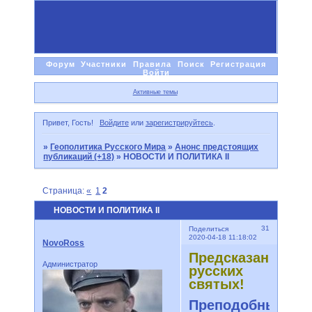
Форум
Участники
Правила
Поиск
Регистрация
Войти
Активные темы
Привет, Гость!
Войдите
или
зарегистрируйтесь
.
»
Геополитика Русского Мира
»
Анонс предстоящих
публикаций (+18)
»
НОВОСТИ И ПОЛИТИКА II
Страница:
«
1
2
НОВОСТИ И ПОЛИТИКА II
31
Поделиться
2020-04-18 11:18:02
NovoRoss
Предсказания
Администратор
русских
святых!
Преподобный