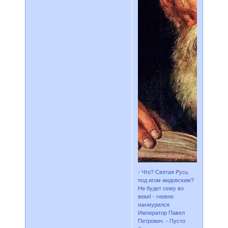
- Что? Святая Русь
под игом жидовским?
Не будет сему во
веки! - гневно
нахмурился
Император Павел
Петрович. - Пусто