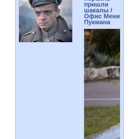
пришли
шакалы /
Офис Мени
Пукмана