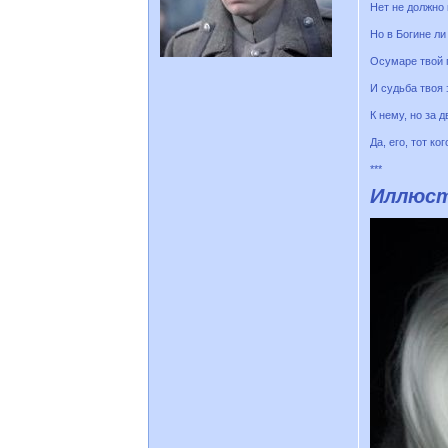
Нет не должно 
Но в Богине ли
Осумаре твой п
И судьба твоя 
К нему, но за 
Да, его, тот ко
***
Иллюстр