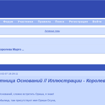
Форум
Участники
Правила
Поиск
Регистрация
Войти
Активные темы
оролева Марго ...
-02-07 18:29:11
тница Оснований // Иллюстрации - Королева
Оснований, сложно встретить Ориша, я знаю!
обылица, там присутствует имя Ориши Осуна,