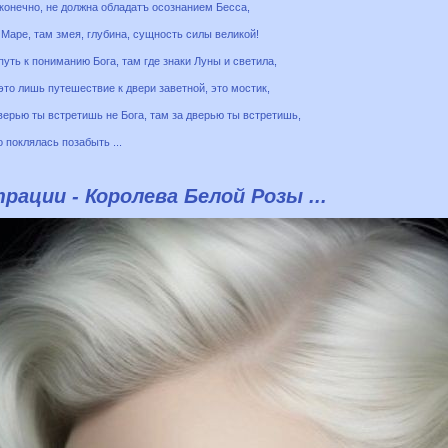
конечно, не должна обладатъ осознанием Бесса,
 Маре, там змея, глубина, сущность силы великой!
уть к пониманию Бога, там где знаки Луны и светила,
это лишь путешествие к двери заветной, это мостик,
дверью ты встретишь не Бога, там за дверью ты встретишь,
го поклялась позабыть ...
ации - Королева Белой Розы ...