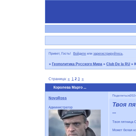
Привет, Гость!
Войдите
или
зарегистрируйтесь
.
»
Геополитика Русского Мира
»
Club De la RU
»
К
Страница:
«
1
2
3
»
Королева Марго ...
Поделиться
2024
NovoRoss
Твоя пя
Администратор
***
Твоя пятница 
Может белая к