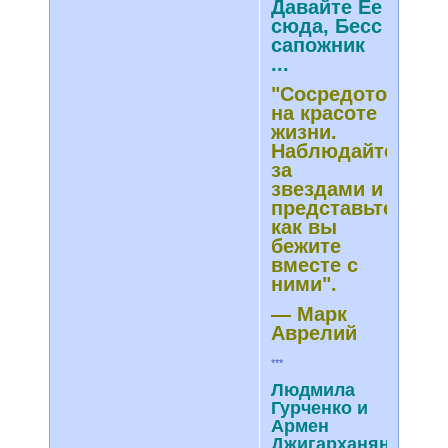
Давайте Ее
сюда, Бесс
сапожник
...
"Сосредоточьтес
на красоте
жизни.
Наблюдайте
за
звездами и
представьте,
как вы
бежите
вместе с
ними".
— Марк
Аврелий
***
Людмила
Гурченко и
Армен
Джигарханян