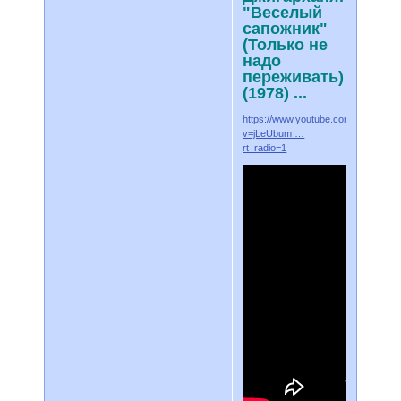
"Веселый
сапожник"
(Только не
надо
переживать)
(1978) ...
https://www.youtube.com/watch?
v=jLeUbum …
rt_radio=1