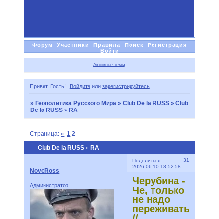
Форум
Участники
Правила
Поиск
Регистрация
Войти
Активные темы
Привет, Гость!
Войдите
или
зарегистрируйтесь
.
»
Геополитика Русского Мира
»
Club De la RUSS
»
Club
De la RUSS » RA
Страница:
«
1
2
Club De la RUSS » RA
31
Поделиться
2026-06-10 18:52:58
NovoRoss
Черубина -
Администратор
Че, только
не надо
переживать
//